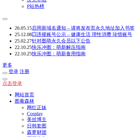
P站热榜
26.05.15
启用新域名通知 – 请将发布页永久地址加入书签
25.12.08
💥违规账号公示 – 健康生活 理性消费 珍惜账号
25.02.27
针对图萌永久会员以下公告
22.10.25
快乐冲图：萌新解压指南
22.10.25
快乐冲图：萌新食用指南
更多
登录
注册
点击登录
网站首页
图毒森林
网红正妹
Cosplay
美丝博主
日韩套图
森萝财团