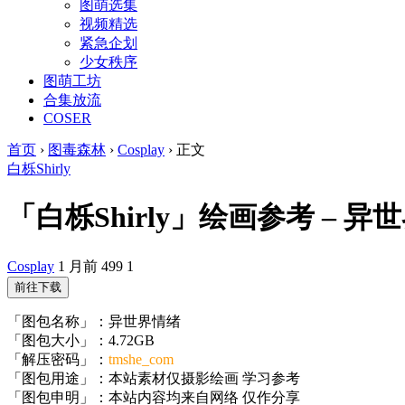
图萌选集
视频精选
紧急企划
少女秩序
图萌工坊
合集放流
COSER
首页
›
图毒森林
›
Cosplay
›
正文
白栎Shirly
「白栎Shirly」绘画参考 – 异世界情
Cosplay
1 月前
499
1
前往下载
「图包名称」：异世界情绪
「图包大小」：4.72GB
「解压密码」：
tmshe_com
「图包用途」：本站素材仅摄影绘画 学习参考
「图包申明」：本站内容均来自网络 仅作分享