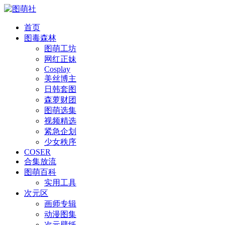
首页
图毒森林
图萌工坊
网红正妹
Cosplay
美丝博主
日韩套图
森萝财团
图萌选集
视频精选
紧急企划
少女秩序
COSER
合集放流
图萌百科
实用工具
次元区
画师专辑
动漫图集
次元壁纸