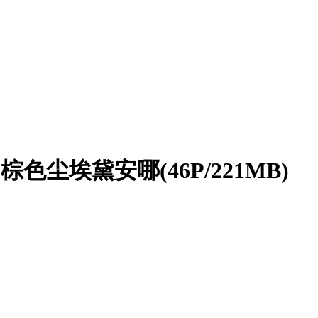
棕色尘埃黛安哪(46P/221MB)