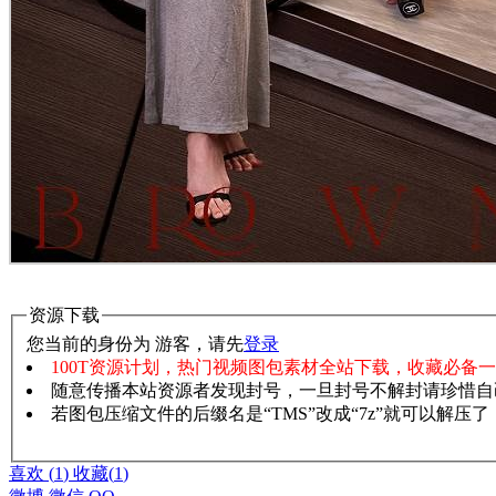
资源下载
您当前的身份为 游客，请先
登录
100T资源计划，热门视频图包素材全站下载，收藏必备
随意传播本站资源者发现封号，一旦封号不解封请珍惜自
若图包压缩文件的后缀名是“TMS”改成“7z”就可以解压
赞助说明
解压教程
喜欢
(
1
)
收藏
(
1
)