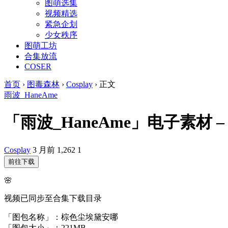
图萌选集
视频精选
紧急企划
少女秩序
图萌工坊
合集放流
COSER
首页
›
图毒森林
›
Cosplay
›
正文
雨波_HaneAme
「雨波_HaneAme」电子素材 – 
Cosplay
3 月前
1,262
1
前往下载
🌸
视频已同步至合集下载目录
「图包名称」：棕色尘埃黛安哪
「图包大小」：221MB