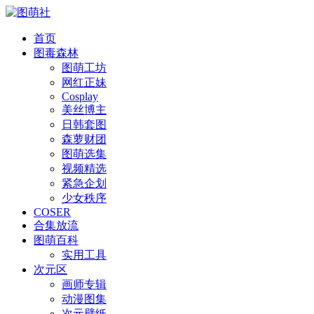
首页
图毒森林
图萌工坊
网红正妹
Cosplay
美丝博主
日韩套图
森萝财团
图萌选集
视频精选
紧急企划
少女秩序
COSER
合集放流
图萌百科
实用工具
次元区
画师专辑
动漫图集
次元壁纸