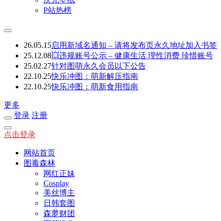
P站热榜
26.05.15
启用新域名通知 – 请将发布页永久地址加入书签
25.12.08
💥违规账号公示 – 健康生活 理性消费 珍惜账号
25.02.27
针对图萌永久会员以下公告
22.10.25
快乐冲图：萌新解压指南
22.10.25
快乐冲图：萌新食用指南
更多
登录
注册
点击登录
网站首页
图毒森林
网红正妹
Cosplay
美丝博主
日韩套图
森萝财团