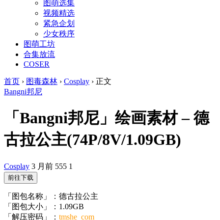
图萌选集
视频精选
紧急企划
少女秩序
图萌工坊
合集放流
COSER
首页
›
图毒森林
›
Cosplay
›
正文
Bangni邦尼
「Bangni邦尼」绘画素材 – 德
古拉公主(74P/8V/1.09GB)
Cosplay
3 月前
555
1
前往下载
「图包名称」：德古拉公主
「图包大小」：1.09GB
「解压密码」：
tmshe_com