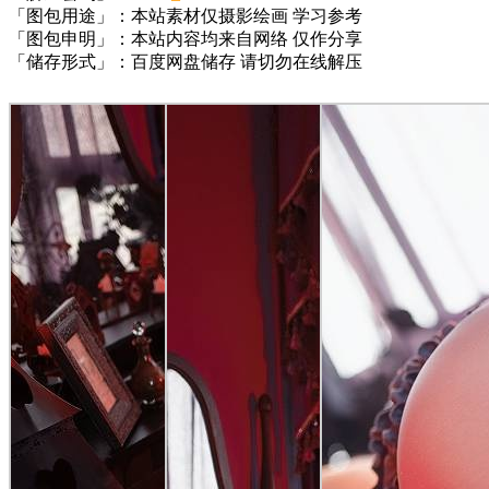
「图包用途」：本站素材仅摄影绘画 学习参考
「图包申明」：本站内容均来自网络 仅作分享
「储存形式」：百度网盘储存 请切勿在线解压