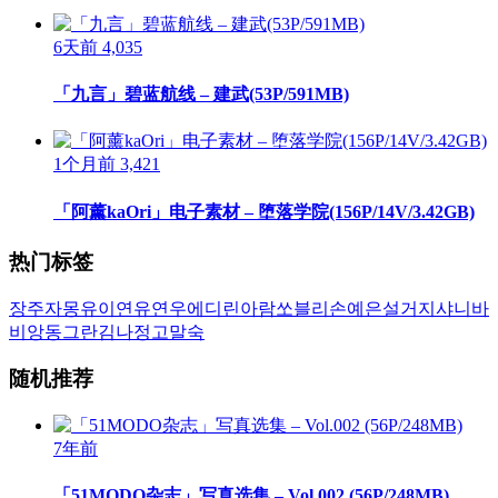
6天前
4,035
「九言」碧蓝航线 – 建武(53P/591MB)
1个月前
3,421
「阿薰kaOri」电子素材 – 堕落学院(156P/14V/3.42GB)
热门标签
장주
자몽
유이
연유
연우
에디린
아람
쏘블리
손예은
설거지
샤니
바
비앙
동그란
김나정
고말숙
随机推荐
7年前
「51MODO杂志」写真选集 – Vol.002 (56P/248MB)