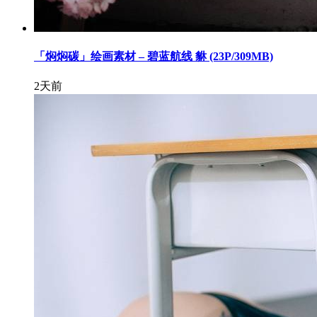
「焖焖碳」绘画素材 – 碧蓝航线 貅 (23P/309MB)
2天前