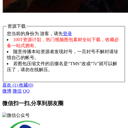
资源下载
您当前的身份为 游客，请先
登录
100T资源计划，热门视频图包素材全站下载，收藏必
备一站式拥有。
随意传播本站资源者发现封号，一旦封号不解封请珍
惜自己的帐号。
若图包压缩文件的后缀名是“TMS”改成“7z”就可以解
压了，请勿在线解压。
赞助说明
解压教程
喜欢
(
1
)
收藏
(
0
)
微博
微信
QQ
微信扫一扫,分享到朋友圈