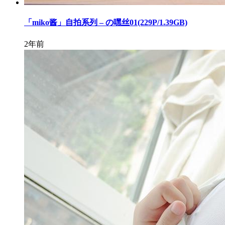
「miko酱」自拍系列 – の嘿丝01(229P/1.39GB)
2年前