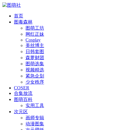
首页
图毒森林
图萌工坊
网红正妹
Cosplay
美丝博主
日韩套图
森萝财团
图萌选集
视频精选
紧急企划
少女秩序
COSER
合集放流
图萌百科
实用工具
次元区
画师专辑
动漫图集
次元壁纸