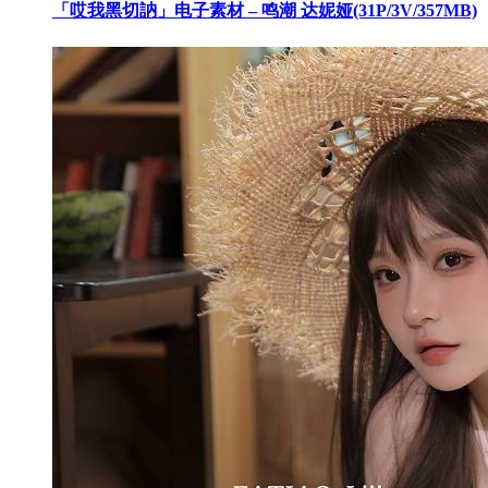
「哎我黑切訥」电子素材 – 鸣潮 达妮娅(31P/3V/357MB)