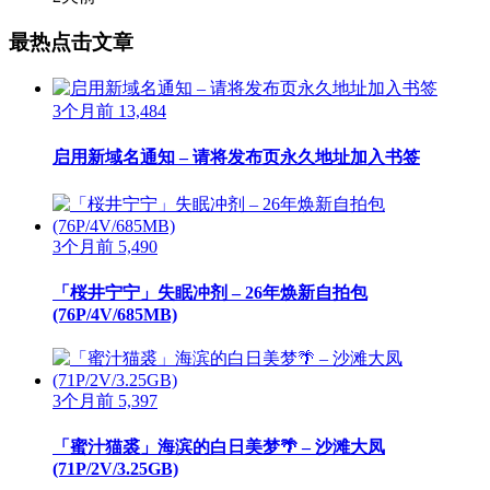
最热点击文章
3个月前
13,484
启用新域名通知 – 请将发布页永久地址加入书签
3个月前
5,490
「桜井宁宁」失眠冲剂 – 26年焕新自拍包
(76P/4V/685MB)
3个月前
5,397
「蜜汁猫裘」海滨的白日美梦🌴 – 沙滩大凤
(71P/2V/3.25GB)