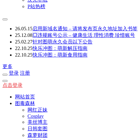
P站热榜
26.05.15
启用新域名通知 – 请将发布页永久地址加入书签
25.12.08
💥违规账号公示 – 健康生活 理性消费 珍惜账号
25.02.27
针对图萌永久会员以下公告
22.10.25
快乐冲图：萌新解压指南
22.10.25
快乐冲图：萌新食用指南
更多
登录
注册
点击登录
网站首页
图毒森林
网红正妹
Cosplay
美丝博主
日韩套图
森萝财团