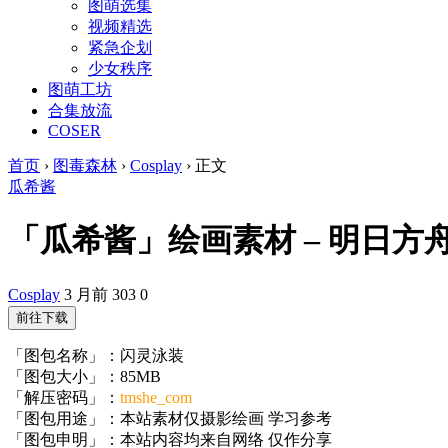
图萌选集
视频精选
紧急企划
少女秩序
图萌工坊
合集放流
COSER
首页
›
图毒森林
›
Cosplay
›
正文
瓜希酱
「瓜希酱」绘画素材 – 明日方舟 闪
Cosplay
3 月前
303
0
前往下载
「图包名称」：闪灵泳装
「图包大小」：85MB
「解压密码」：
tmshe_com
「图包用途」：本站素材仅摄影绘画 学习参考
「图包申明」：本站内容均来自网络 仅作分享