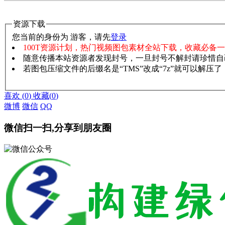
资源下载
您当前的身份为 游客，请先
登录
100T资源计划，热门视频图包素材全站下载，收藏必备
随意传播本站资源者发现封号，一旦封号不解封请珍惜自
若图包压缩文件的后缀名是“TMS”改成“7z”就可以解压
赞助说明
解压教程
喜欢
(
0
)
收藏
(
0
)
微博
微信
QQ
微信扫一扫,分享到朋友圈