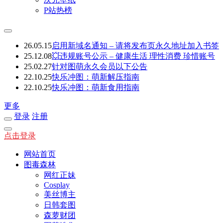
P站热榜
26.05.15
启用新域名通知 – 请将发布页永久地址加入书签
25.12.08
💥违规账号公示 – 健康生活 理性消费 珍惜账号
25.02.27
针对图萌永久会员以下公告
22.10.25
快乐冲图：萌新解压指南
22.10.25
快乐冲图：萌新食用指南
更多
登录
注册
点击登录
网站首页
图毒森林
网红正妹
Cosplay
美丝博主
日韩套图
森萝财团