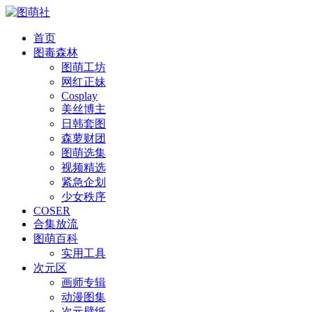
首页
图毒森林
图萌工坊
网红正妹
Cosplay
美丝博主
日韩套图
森萝财团
图萌选集
视频精选
紧急企划
少女秩序
COSER
合集放流
图萌百科
实用工具
次元区
画师专辑
动漫图集
次元壁纸