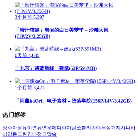
3个月前
5,397
「蜜汁猫裘」海滨的白日美梦🌴 – 沙滩大凤
(71P/2V/3.25GB)
6天前
4,035
「九言」碧蓝航线 – 建武(53P/591MB)
1个月前
3,421
「阿薰kaOri」电子素材 – 堕落学院(156P/14V/3.42GB)
热门标签
장주
자몽
유이
연유
연우
에디린
아람
쏘블리
손예은
설거지
샤니
바
비앙
동그란
김나정
고말숙