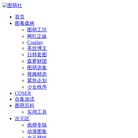
首页
图毒森林
图萌工坊
网红正妹
Cosplay
美丝博主
日韩套图
森萝财团
图萌选集
视频精选
紧急企划
少女秩序
COSER
合集放流
图萌百科
实用工具
次元区
画师专辑
动漫图集
次元壁纸