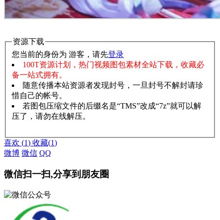
资源下载
您当前的身份为 游客，请先
登录
100T资源计划，热门视频图包素材全站下载，收藏必
备一站式拥有。
随意传播本站资源者发现封号，一旦封号不解封请珍
惜自己的帐号。
若图包压缩文件的后缀名是“TMS”改成“7z”就可以解
压了，请勿在线解压。
赞助说明
解压教程
喜欢
(
1
)
收藏
(
1
)
微博
微信
QQ
微信扫一扫,分享到朋友圈