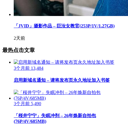
「JVID」摄影作品 – 巨汝女教官(253P/1V/1.27GB)
2天前
最热点击文章
3个月前
13,484
启用新域名通知 – 请将发布页永久地址加入书签
3个月前
5,490
「桜井宁宁」失眠冲剂 – 26年焕新自拍包
(76P/4V/685MB)