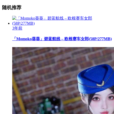
随机推荐
3年前
「Momoko葵葵」碧蓝航线 – 欧根赛车女郎(58P/277MB)