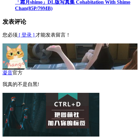
「霜月shimo」DL版写真集 Cohabitation With Shimo
Chan(85P/79MB)
发表评论
您必须
[ 登录 ]
才能发表留言！
凝音
官方
我真的不是自黑!