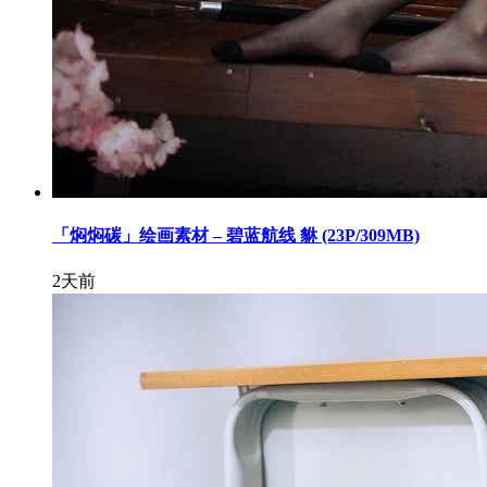
「焖焖碳」绘画素材 – 碧蓝航线 貅 (23P/309MB)
2天前