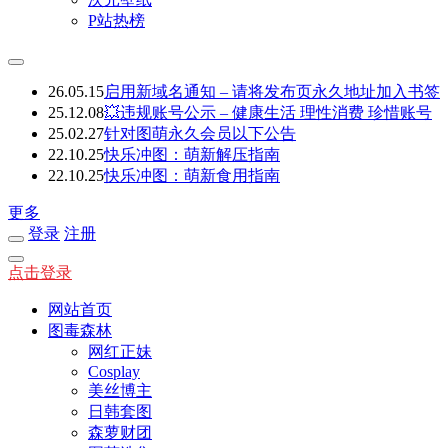
P站热榜
26.05.15
启用新域名通知 – 请将发布页永久地址加入书签
25.12.08
💥违规账号公示 – 健康生活 理性消费 珍惜账号
25.02.27
针对图萌永久会员以下公告
22.10.25
快乐冲图：萌新解压指南
22.10.25
快乐冲图：萌新食用指南
更多
登录
注册
点击登录
网站首页
图毒森林
网红正妹
Cosplay
美丝博主
日韩套图
森萝财团