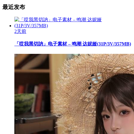
最近发布
2天前
「哎我黑切訥」电子素材 – 鸣潮 达妮娅(31P/3V/357MB)