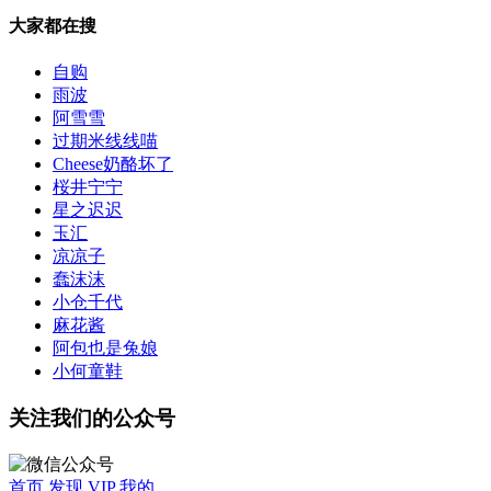
大家都在搜
自购
雨波
阿雪雪
过期米线线喵
Cheese奶酪坏了
桜井宁宁
星之迟迟
玉汇
凉凉子
蠢沫沫
小仓千代
麻花酱
阿包也是兔娘
小何童鞋
关注我们的公众号
首页
发现
VIP
我的