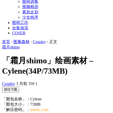
图萌选集
视频精选
紧急企划
少女秩序
图萌工坊
合集放流
COSER
首页
›
图毒森林
›
Cosplay
›
正文
霜月shimo
「霜月shimo」绘画素材 –
Cylene(34P/73MB)
Cosplay
3 月前
359
1
前往下载
「图包名称」：Cylene
「图包大小」：73MB
「解压密码」：
tmshe_com