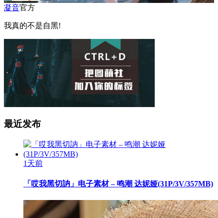
凝音
官方
我真的不是自黑!
最近发布
1天前
「哎我黑切訥」电子素材 – 鸣潮 达妮娅(31P/3V/357MB)