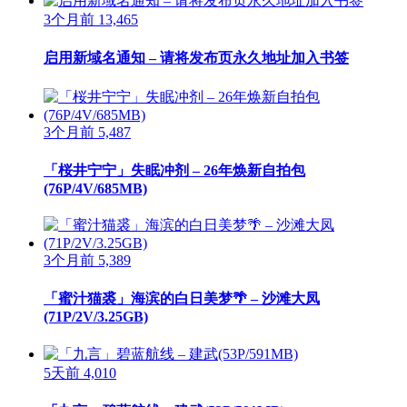
3个月前
13,465
启用新域名通知 – 请将发布页永久地址加入书签
3个月前
5,487
「桜井宁宁」失眠冲剂 – 26年焕新自拍包
(76P/4V/685MB)
3个月前
5,389
「蜜汁猫裘」海滨的白日美梦🌴 – 沙滩大凤
(71P/2V/3.25GB)
5天前
4,010