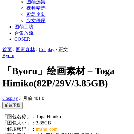
图萌选集
视频精选
紧急企划
少女秩序
图萌工坊
合集放流
COSER
首页
›
图毒森林
›
Cosplay
›
正文
Byoru
「Byoru」绘画素材 – Toga
Himiko(82P/29V/3.85GB)
Cosplay
3 月前
401
0
前往下载
「图包名称」：Toga Himiko
「图包大小」：3.85GB
「解压密码」：
tmshe_com