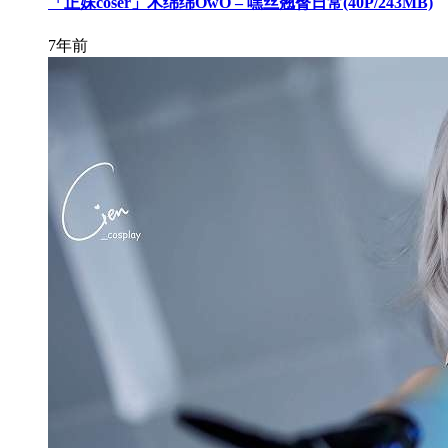
「正妹coser」木绵绵OwO – 嘿丝翘臀日常(40P/243MB)
7年前