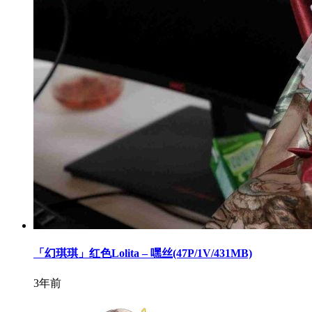
「幻琪琪」红色Lolita – 嘿丝(47P/1V/431MB)
3年前