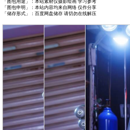
「图包用途」：本站素材仅摄影绘画 学习参考
「图包申明」：本站内容均来自网络 仅作分享
「储存形式」：百度网盘储存 请切勿在线解压