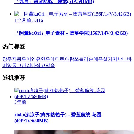
「九言」碧蓝航线 – 建武(53P/591MB)
1个月前
3,416
「阿薰kaOri」电子素材 – 堕落学院(156P/14V/3.42GB)
热门标签
장주
자몽
유이
연유
연우
에디린
아람
쏘블리
손예은
설거지
샤니
바
비앙
동그란
김나정
고말숙
随机推荐
3年前
rioko凉凉子(肉扣热热子) – 碧蓝航线 花园
(40P/1V/680MB)