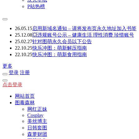
P站热榜
26.05.15
启用新域名通知 – 请将发布页永久地址加入书签
25.12.08
💥违规账号公示 – 健康生活 理性消费 珍惜账号
25.02.27
针对图萌永久会员以下公告
22.10.25
快乐冲图：萌新解压指南
22.10.25
快乐冲图：萌新食用指南
更多
登录
注册
点击登录
网站首页
图毒森林
网红正妹
Cosplay
美丝博主
日韩套图
森萝财团