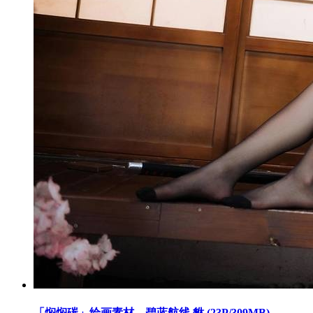
「焖焖碳」绘画素材 – 碧蓝航线 貅 (23P/309MB)