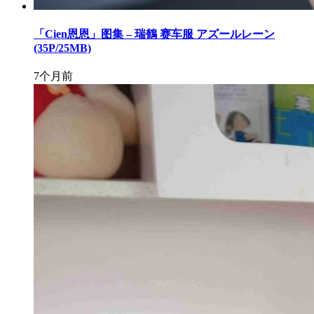
「Cien恩恩」图集 – 瑞鶴 赛车服 アズールレーン
(35P/25MB)
7个月前