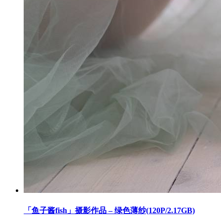
「鱼子酱fish」摄影作品 – 绿色薄纱(120P/2.17GB)