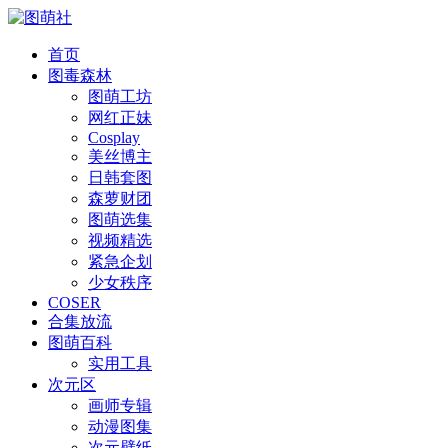
首页
图毒森林
图萌工坊
网红正妹
Cosplay
美丝博主
日韩套图
森萝财团
图萌选集
视频精选
紧急企划
少女秩序
COSER
合集放流
图萌百科
实用工具
次元区
画师专辑
动漫图集
次元壁纸