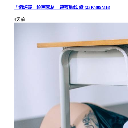
「焖焖碳」绘画素材 – 碧蓝航线 貅 (23P/309MB)
4天前