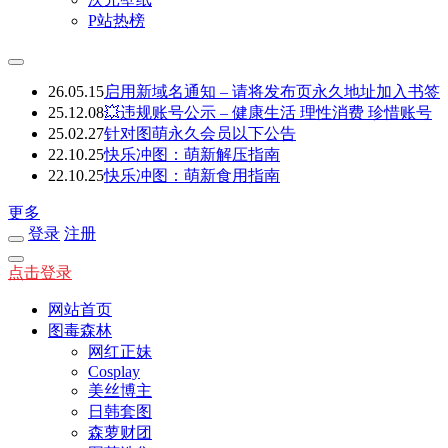
P站热榜
26.05.15
启用新域名通知 – 请将发布页永久地址加入书签
25.12.08
💥违规账号公示 – 健康生活 理性消费 珍惜账号
25.02.27
针对图萌永久会员以下公告
22.10.25
快乐冲图：萌新解压指南
22.10.25
快乐冲图：萌新食用指南
更多
登录
注册
点击登录
网站首页
图毒森林
网红正妹
Cosplay
美丝博主
日韩套图
森萝财团