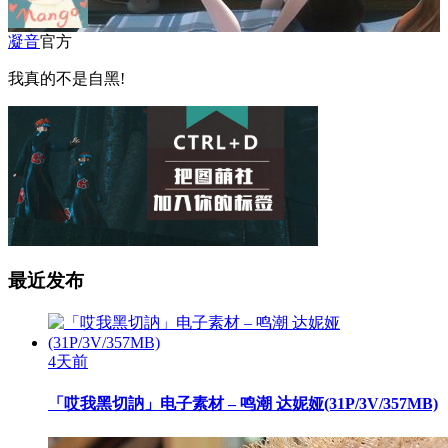
凝音
官方
我真的不是自黑!
最近发布
4天前
「哎我黑切訥」电子素材 – 鸣潮 达妮娅(31P/3V/357MB)