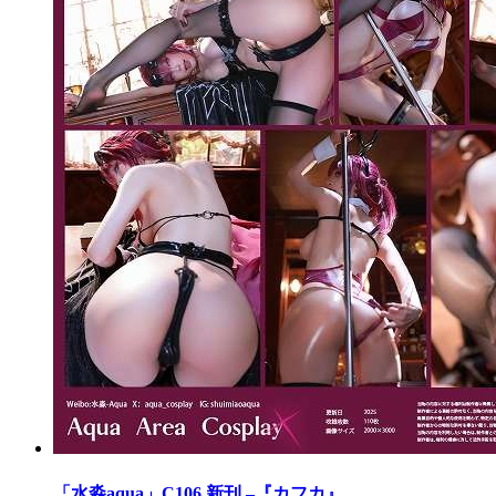
「水淼aqua」C106 新刊 –『カフカ』