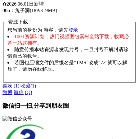
✿2026.06.01日新增
006：兔子洞(18P/319MB)
资源下载
您当前的身份为 游客，请先
登录
100T资源计划，热门视频图包素材全站下载，收藏必
备一站式拥有。
随意传播本站资源者发现封号，一旦封号不解封请珍
惜自己的帐号。
若图包压缩文件的后缀名是“TMS”改成“7z”就可以解
压了，请勿在线解压。
赞助说明
解压教程
喜欢
(
1
)
收藏
(
1
)
微博
微信
QQ
微信扫一扫,分享到朋友圈