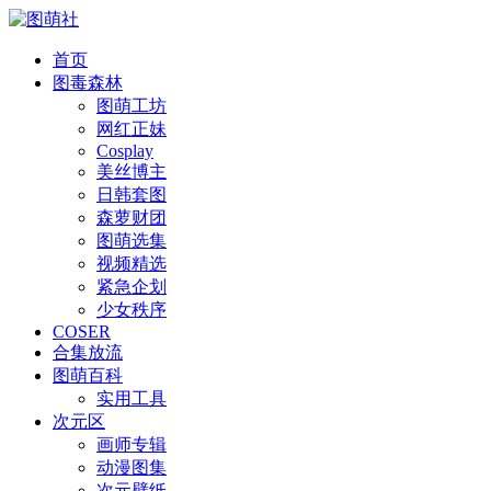
首页
图毒森林
图萌工坊
网红正妹
Cosplay
美丝博主
日韩套图
森萝财团
图萌选集
视频精选
紧急企划
少女秩序
COSER
合集放流
图萌百科
实用工具
次元区
画师专辑
动漫图集
次元壁纸