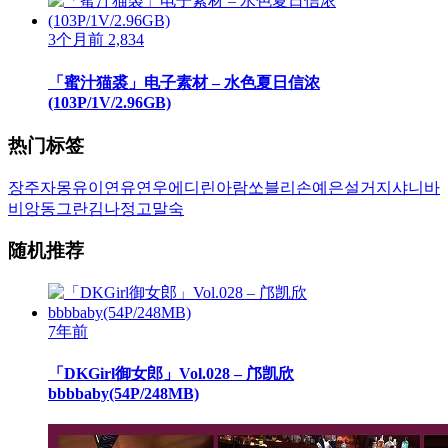
3个月前
2,834
「蜜汁猫裘」电子素材 – 水色夏日信浓
(103P/1V/2.96GB)
热门标签
장주
자몽
유이
연유
연우
에디린
아람
쏘블리
손예은
설거지
샤니
바
비앙
동그란
김나정
고말숙
随机推荐
7年前
「DKGirl御女郎」Vol.028 – 邝凯欣
bbbbaby(54P/248MB)