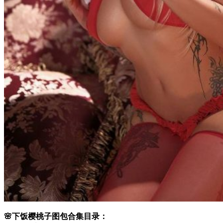
🌸下饭樱桃子图包合集目录：