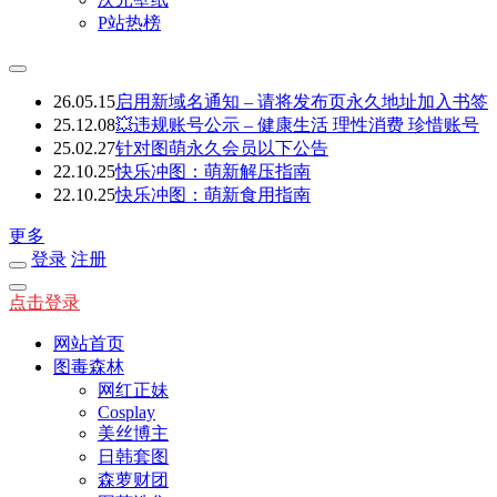
P站热榜
26.05.15
启用新域名通知 – 请将发布页永久地址加入书签
25.12.08
💥违规账号公示 – 健康生活 理性消费 珍惜账号
25.02.27
针对图萌永久会员以下公告
22.10.25
快乐冲图：萌新解压指南
22.10.25
快乐冲图：萌新食用指南
更多
登录
注册
点击登录
网站首页
图毒森林
网红正妹
Cosplay
美丝博主
日韩套图
森萝财团