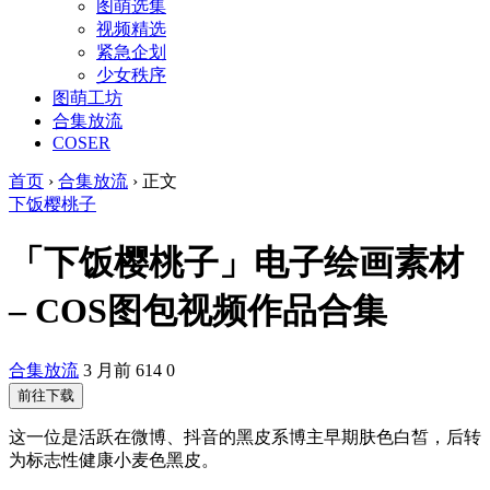
图萌选集
视频精选
紧急企划
少女秩序
图萌工坊
合集放流
COSER
首页
›
合集放流
›
正文
下饭樱桃子
「下饭樱桃子」电子绘画素材
– COS图包视频作品合集
合集放流
3 月前
614
0
前往下载
这一位是活跃在微博、抖音的黑皮系博主早期肤色白皙，后转
为标志性健康小麦色黑皮。