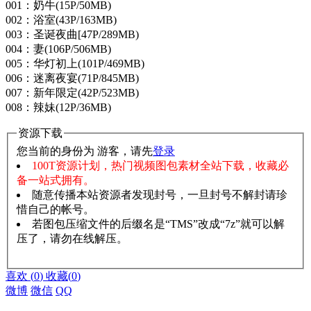
001：奶牛(15P/50MB)
002：浴室(43P/163MB)
003：圣诞夜曲[47P/289MB)
004：妻(106P/506MB)
005：华灯初上(101P/469MB)
006：迷离夜宴(71P/845MB)
007：新年限定(42P/523MB)
008：辣妹(12P/36MB)
资源下载
您当前的身份为 游客，请先
登录
100T资源计划，热门视频图包素材全站下载，收藏必
备一站式拥有。
随意传播本站资源者发现封号，一旦封号不解封请珍
惜自己的帐号。
若图包压缩文件的后缀名是“TMS”改成“7z”就可以解
压了，请勿在线解压。
赞助说明
解压教程
喜欢
(
0
)
收藏
(
0
)
微博
微信
QQ