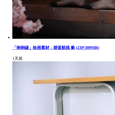
「焖焖碳」绘画素材 – 碧蓝航线 貅 (23P/309MB)
1天前