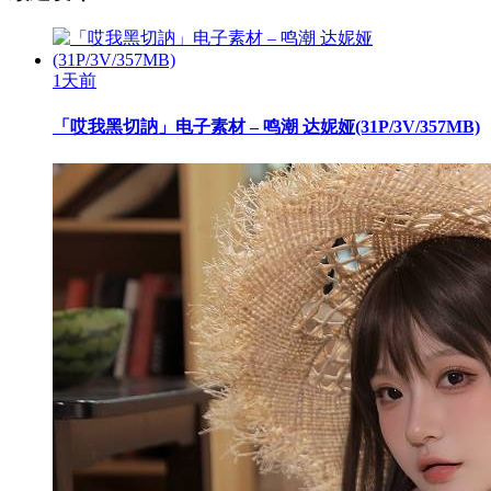
1天前
「哎我黑切訥」电子素材 – 鸣潮 达妮娅(31P/3V/357MB)