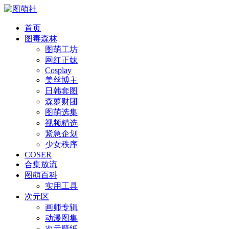
首页
图毒森林
图萌工坊
网红正妹
Cosplay
美丝博主
日韩套图
森萝财团
图萌选集
视频精选
紧急企划
少女秩序
COSER
合集放流
图萌百科
实用工具
次元区
画师专辑
动漫图集
次元壁纸