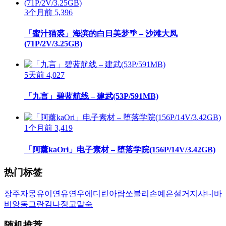
3个月前
5,396
「蜜汁猫裘」海滨的白日美梦🌴 – 沙滩大凤
(71P/2V/3.25GB)
5天前
4,027
「九言」碧蓝航线 – 建武(53P/591MB)
1个月前
3,419
「阿薰kaOri」电子素材 – 堕落学院(156P/14V/3.42GB)
热门标签
장주
자몽
유이
연유
연우
에디린
아람
쏘블리
손예은
설거지
샤니
바
비앙
동그란
김나정
고말숙
随机推荐