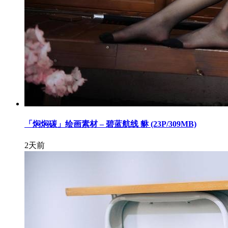
「焖焖碳」绘画素材 – 碧蓝航线 貅 (23P/309MB)
2天前