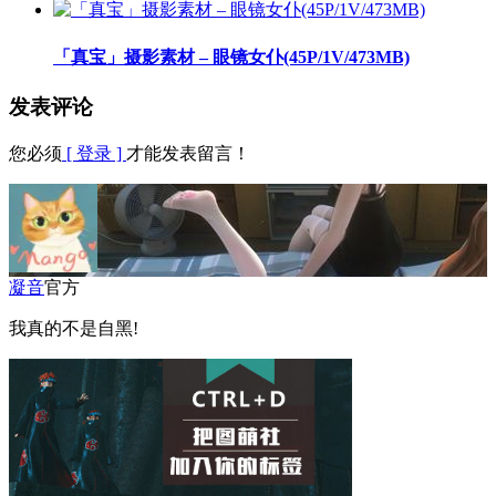
「真宝」摄影素材 – 眼镜女仆(45P/1V/473MB)
发表评论
您必须
[ 登录 ]
才能发表留言！
凝音
官方
我真的不是自黑!