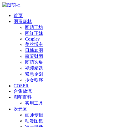
首页
图毒森林
图萌工坊
网红正妹
Cosplay
美丝博主
日韩套图
森萝财团
图萌选集
视频精选
紧急企划
少女秩序
COSER
合集放流
图萌百科
实用工具
次元区
画师专辑
动漫图集
次元壁纸