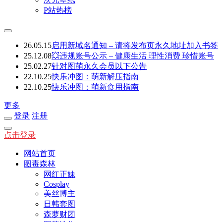
P站热榜
26.05.15
启用新域名通知 – 请将发布页永久地址加入书签
25.12.08
💥违规账号公示 – 健康生活 理性消费 珍惜账号
25.02.27
针对图萌永久会员以下公告
22.10.25
快乐冲图：萌新解压指南
22.10.25
快乐冲图：萌新食用指南
更多
登录
注册
点击登录
网站首页
图毒森林
网红正妹
Cosplay
美丝博主
日韩套图
森萝财团