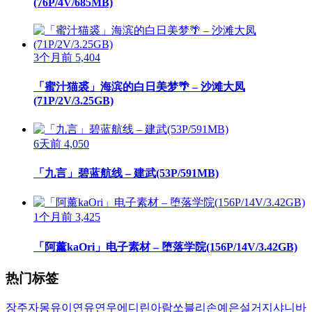
(76P/4V/685MB)
3个月前
5,404
「蜜汁猫裘」海滨的白日美梦🌴 – 沙滩大凤
(71P/2V/3.25GB)
6天前
4,050
「九言」碧蓝航线 – 建武(53P/591MB)
1个月前
3,425
「阿薰kaOri」电子素材 – 堕落学院(156P/14V/3.42GB)
热门标签
장주
자몽
유이
연유
연우
에디린
아람
쏘블리
손예은
설거지
샤니
바