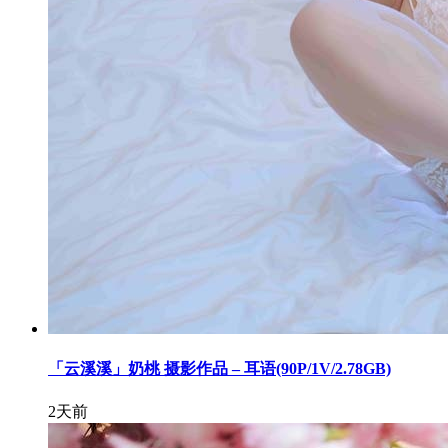
「云溪溪」奶桃 摄影作品 – 耳语(90P/1V/2.78GB)
2天前