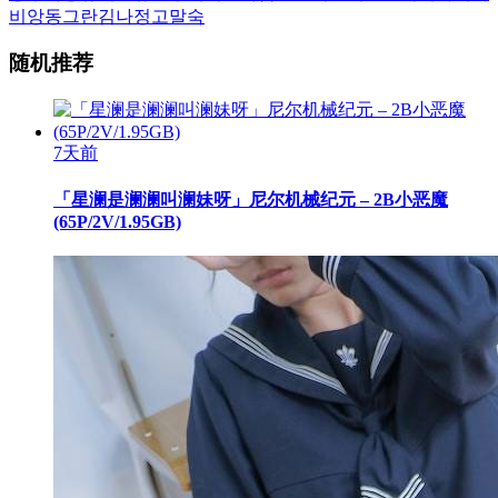
비앙
동그란
김나정
고말숙
随机推荐
7天前
「星澜是澜澜叫澜妹呀」尼尔机械纪元 – 2B小恶魔
(65P/2V/1.95GB)