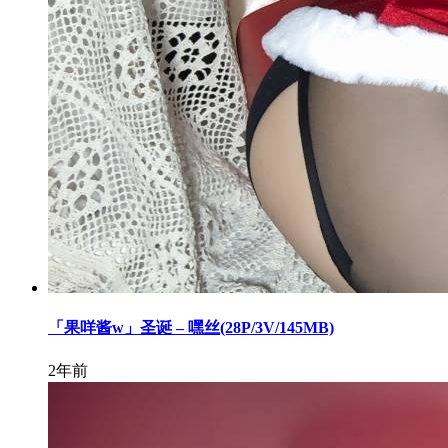
「果咩酱w」圣诞 – 嘿丝(28P/3V/145MB)
2年前