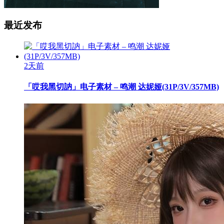
最近发布
2天前
「哎我黑切訥」电子素材 – 鸣潮 达妮娅(31P/3V/357MB)