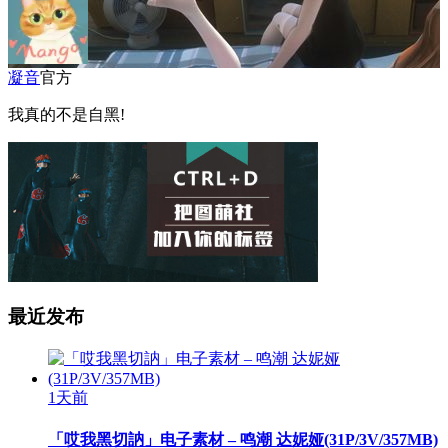
凝音
官方
我真的不是自黑!
最近发布
1天前
「哎我黑切訥」电子素材 – 鸣潮 达妮娅(31P/3V/357MB)