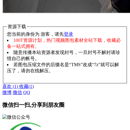
资源下载
您当前的身份为 游客，请先
登录
100T资源计划，热门视频图包素材全站下载，收藏必
备一站式拥有。
随意传播本站资源者发现封号，一旦封号不解封请珍
惜自己的帐号。
若图包压缩文件的后缀名是“TMS”改成“7z”就可以解
压了，请勿在线解压。
赞助说明
解压教程
喜欢
(
1
)
收藏
(
1
)
微博
微信
QQ
微信扫一扫,分享到朋友圈