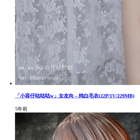
「小容仔咕咕咕w」女友向 – 纯白毛衣(22P/1V/229MB)
5年前