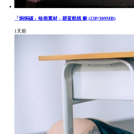
「焖焖碳」绘画素材 – 碧蓝航线 貅 (23P/309MB)
1天前