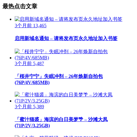
最热点击文章
3个月前
13,465
启用新域名通知 – 请将发布页永久地址加入书签
3个月前
5,487
「桜井宁宁」失眠冲剂 – 26年焕新自拍包
(76P/4V/685MB)
3个月前
5,389
「蜜汁猫裘」海滨的白日美梦🌴 – 沙滩大凤
(71P/2V/3.25GB)