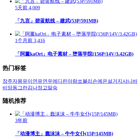
5天前
4,009
「九言」碧蓝航线 – 建武(53P/591MB)
1个月前
3,416
「阿薰kaOri」电子素材 – 堕落学院(156P/14V/3.42GB)
热门标签
장주
자몽
유이
연유
연우
에디린
아람
쏘블리
손예은
설거지
샤니
바
비앙
동그란
김나정
고말숙
随机推荐
3年前
「动漫博主」蠢沫沫 – 牛牛女仆(15P/145MB)