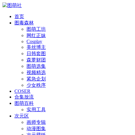
首页
图毒森林
图萌工坊
网红正妹
Cosplay
美丝博主
日韩套图
森萝财团
图萌选集
视频精选
紧急企划
少女秩序
COSER
合集放流
图萌百科
实用工具
次元区
画师专辑
动漫图集
次元壁纸