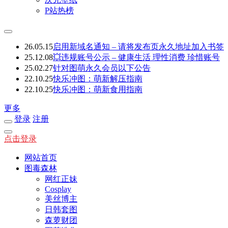
P站热榜
26.05.15
启用新域名通知 – 请将发布页永久地址加入书签
25.12.08
💥违规账号公示 – 健康生活 理性消费 珍惜账号
25.02.27
针对图萌永久会员以下公告
22.10.25
快乐冲图：萌新解压指南
22.10.25
快乐冲图：萌新食用指南
更多
登录
注册
点击登录
网站首页
图毒森林
网红正妹
Cosplay
美丝博主
日韩套图
森萝财团