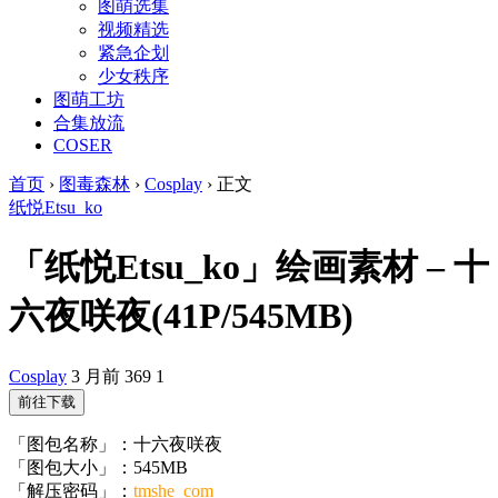
图萌选集
视频精选
紧急企划
少女秩序
图萌工坊
合集放流
COSER
首页
›
图毒森林
›
Cosplay
›
正文
纸悦Etsu_ko
「纸悦Etsu_ko」绘画素材 – 十
六夜咲夜(41P/545MB)
Cosplay
3 月前
369
1
前往下载
「图包名称」：十六夜咲夜
「图包大小」：545MB
「解压密码」：
tmshe_com