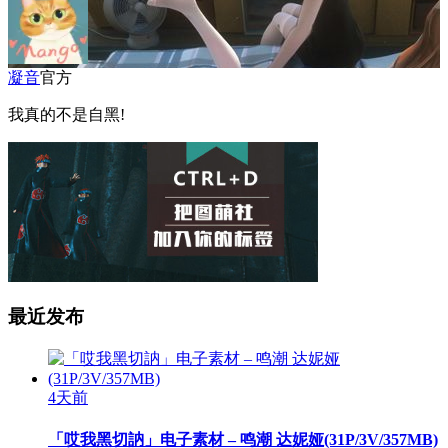
凝音
官方
我真的不是自黑!
最近发布
4天前
「哎我黑切訥」电子素材 – 鸣潮 达妮娅(31P/3V/357MB)