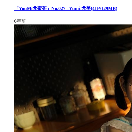
「YouMi尤蜜荟」No.027 –Yumi-尤美(41P/129MB)
6年前