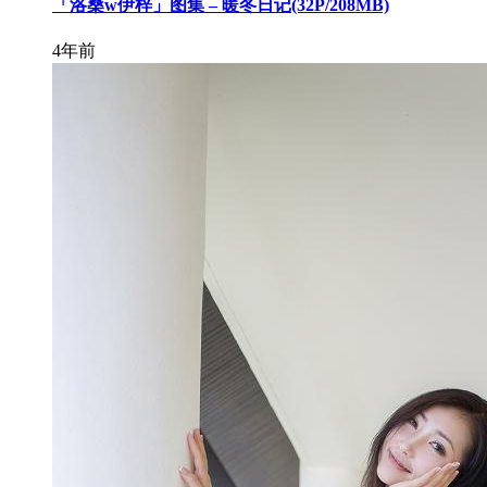
「洛桑w伊梓」图集 – 暖冬日记(32P/208MB)
4年前