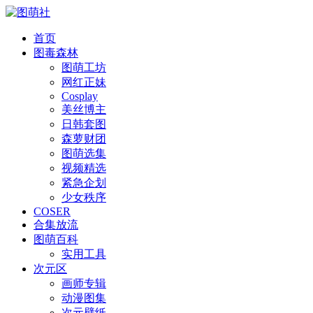
首页
图毒森林
图萌工坊
网红正妹
Cosplay
美丝博主
日韩套图
森萝财团
图萌选集
视频精选
紧急企划
少女秩序
COSER
合集放流
图萌百科
实用工具
次元区
画师专辑
动漫图集
次元壁纸