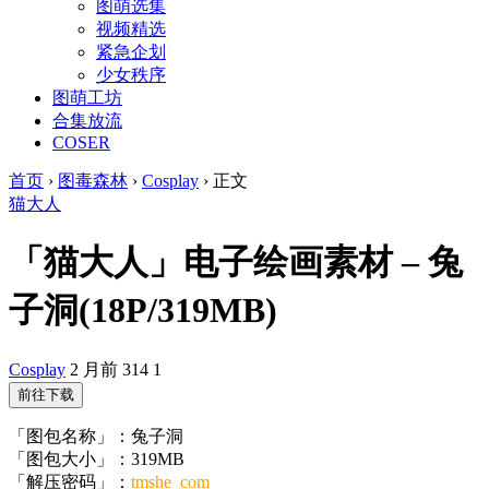
图萌选集
视频精选
紧急企划
少女秩序
图萌工坊
合集放流
COSER
首页
›
图毒森林
›
Cosplay
›
正文
猫大人
「猫大人」电子绘画素材 – 兔
子洞(18P/319MB)
Cosplay
2 月前
314
1
前往下载
「图包名称」：兔子洞
「图包大小」：319MB
「解压密码」：
tmshe_com