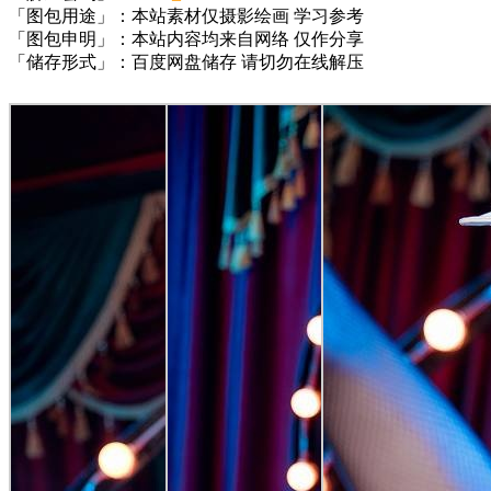
「图包用途」：本站素材仅摄影绘画 学习参考
「图包申明」：本站内容均来自网络 仅作分享
「储存形式」：百度网盘储存 请切勿在线解压