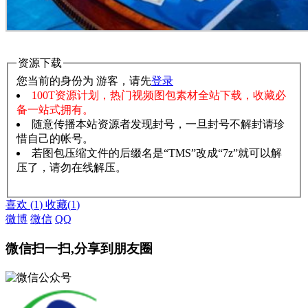
资源下载
您当前的身份为 游客，请先
登录
100T资源计划，热门视频图包素材全站下载，收藏必
备一站式拥有。
随意传播本站资源者发现封号，一旦封号不解封请珍
惜自己的帐号。
若图包压缩文件的后缀名是“TMS”改成“7z”就可以解
压了，请勿在线解压。
赞助说明
解压教程
喜欢
(
1
)
收藏
(
1
)
微博
微信
QQ
微信扫一扫,分享到朋友圈