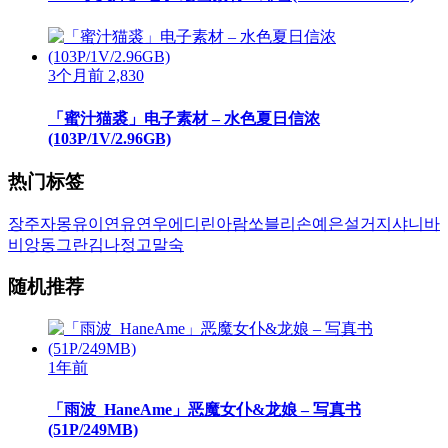
3个月前
2,830
「蜜汁猫裘」电子素材 – 水色夏日信浓
(103P/1V/2.96GB)
热门标签
장주
자몽
유이
연유
연우
에디린
아람
쏘블리
손예은
설거지
샤니
바
비앙
동그란
김나정
고말숙
随机推荐
1年前
「雨波_HaneAme」恶魔女仆&龙娘 – 写真书
(51P/249MB)