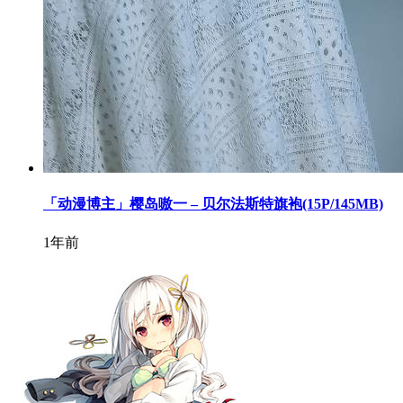
「动漫博主」樱岛嗷一 – 贝尔法斯特旗袍(15P/145MB)
1年前