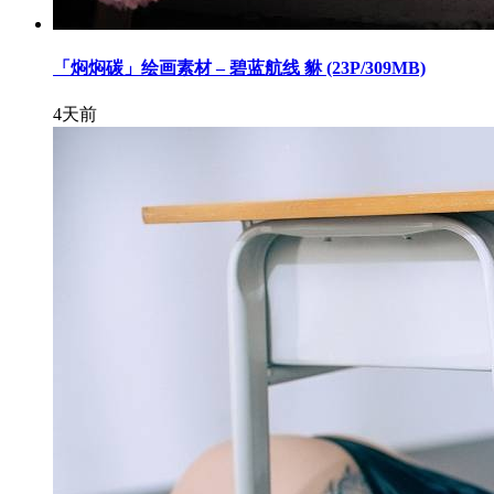
「焖焖碳」绘画素材 – 碧蓝航线 貅 (23P/309MB)
4天前