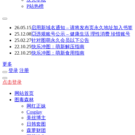
P站热榜
26.05.15
启用新域名通知 – 请将发布页永久地址加入书签
25.12.08
💥违规账号公示 – 健康生活 理性消费 珍惜账号
25.02.27
针对图萌永久会员以下公告
22.10.25
快乐冲图：萌新解压指南
22.10.25
快乐冲图：萌新食用指南
更多
登录
注册
点击登录
网站首页
图毒森林
网红正妹
Cosplay
美丝博主
日韩套图
森萝财团