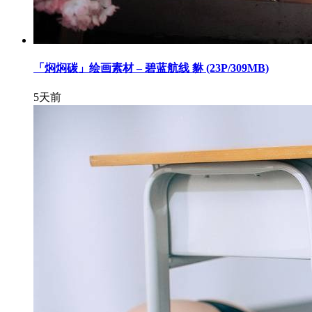
「焖焖碳」绘画素材 – 碧蓝航线 貅 (23P/309MB)
5天前