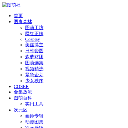
首页
图毒森林
图萌工坊
网红正妹
Cosplay
美丝博主
日韩套图
森萝财团
图萌选集
视频精选
紧急企划
少女秩序
COSER
合集放流
图萌百科
实用工具
次元区
画师专辑
动漫图集
次元壁纸