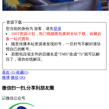
资源下载
您当前的身份为 游客，请先
登录
100T资源计划，热门视频图包素材全站下载，收藏必
备一站式拥有。
随意传播本站资源者发现封号，一旦封号不解封请珍
惜自己的帐号。
若图包压缩文件的后缀名是“TMS”改成“7z”就可以解
压了，请勿在线解压。
赞助说明
解压教程
喜欢
(
1
)
收藏
(
1
)
微博
微信
QQ
微信扫一扫,分享到朋友圈