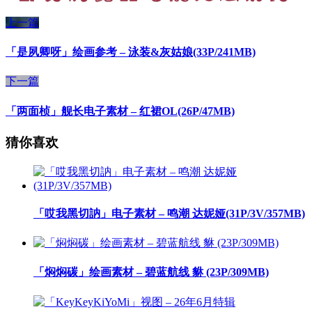
上一篇
「是夙卿呀」绘画参考 – 泳装&灰姑娘(33P/241MB)
下一篇
「两面桢」舰长电子素材 – 红裙OL(26P/47MB)
猜你喜欢
「哎我黑切訥」电子素材 – 鸣潮 达妮娅(31P/3V/357MB)
「焖焖碳」绘画素材 – 碧蓝航线 貅 (23P/309MB)