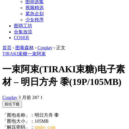
图萌选集
视频精选
紧急企划
少女秩序
图萌工坊
合集放流
COSER
首页
›
图毒森林
›
Cosplay
›
正文
TIRAKI束糖
一束阿束
一束阿束(TIRAKI束糖)电子素
材 – 明日方舟 黍(19P/105MB)
Cosplay
3 月前
287
1
前往下载
「图包名称」：明日方舟 黍
「图包大小」：105MB
「解压密码」：
tmshe_com