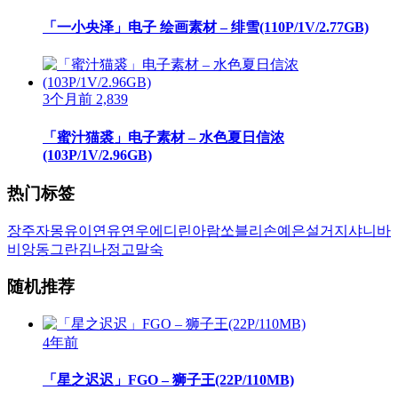
「一小央泽」电子 绘画素材 – 绯雪(110P/1V/2.77GB)
3个月前
2,839
「蜜汁猫裘」电子素材 – 水色夏日信浓
(103P/1V/2.96GB)
热门标签
장주
자몽
유이
연유
연우
에디린
아람
쏘블리
손예은
설거지
샤니
바
비앙
동그란
김나정
고말숙
随机推荐
4年前
「星之迟迟」FGO – 狮子王(22P/110MB)