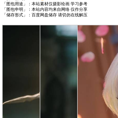
「图包用途」：本站素材仅摄影绘画 学习参考
「图包申明」：本站内容均来自网络 仅作分享
「储存形式」：百度网盘储存 请切勿在线解压