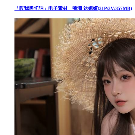
「哎我黑切訥」电子素材 – 鸣潮 达妮娅(31P/3V/357MB)