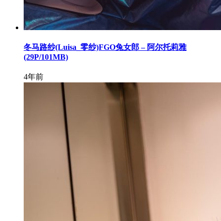
冬马路纱(Luisa_零纱)FGO兔女郎 – 阿尔托莉雅
(29P/101MB)
4年前