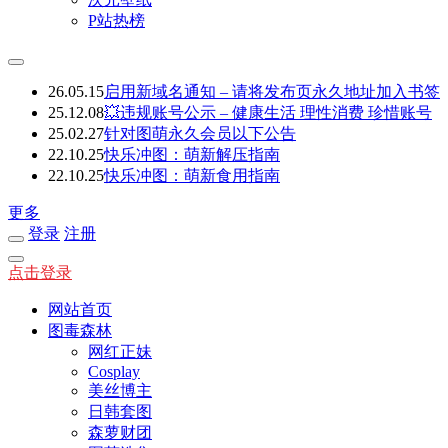
P站热榜
26.05.15
启用新域名通知 – 请将发布页永久地址加入书签
25.12.08
💥违规账号公示 – 健康生活 理性消费 珍惜账号
25.02.27
针对图萌永久会员以下公告
22.10.25
快乐冲图：萌新解压指南
22.10.25
快乐冲图：萌新食用指南
更多
登录
注册
点击登录
网站首页
图毒森林
网红正妹
Cosplay
美丝博主
日韩套图
森萝财团