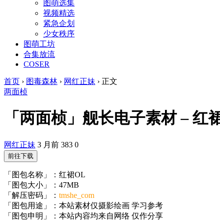
图萌选集
视频精选
紧急企划
少女秩序
图萌工坊
合集放流
COSER
首页
›
图毒森林
›
网红正妹
›
正文
两面桢
「两面桢」舰长电子素材 – 红裙OL
网红正妹
3 月前
383
0
前往下载
「图包名称」：红裙OL
「图包大小」：47MB
「解压密码」：
tmshe_com
「图包用途」：本站素材仅摄影绘画 学习参考
「图包申明」：本站内容均来自网络 仅作分享