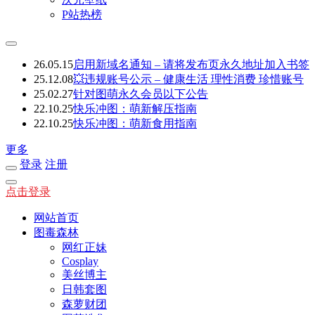
P站热榜
26.05.15
启用新域名通知 – 请将发布页永久地址加入书签
25.12.08
💥违规账号公示 – 健康生活 理性消费 珍惜账号
25.02.27
针对图萌永久会员以下公告
22.10.25
快乐冲图：萌新解压指南
22.10.25
快乐冲图：萌新食用指南
更多
登录
注册
点击登录
网站首页
图毒森林
网红正妹
Cosplay
美丝博主
日韩套图
森萝财团