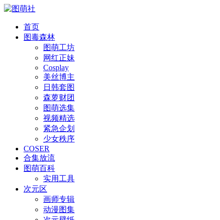
首页
图毒森林
图萌工坊
网红正妹
Cosplay
美丝博主
日韩套图
森萝财团
图萌选集
视频精选
紧急企划
少女秩序
COSER
合集放流
图萌百科
实用工具
次元区
画师专辑
动漫图集
次元壁纸