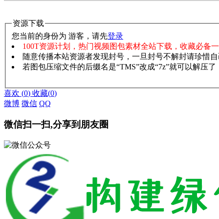
资源下载
您当前的身份为 游客，请先
登录
100T资源计划，热门视频图包素材全站下载，收藏必备
随意传播本站资源者发现封号，一旦封号不解封请珍惜自
若图包压缩文件的后缀名是“TMS”改成“7z”就可以解压
赞助说明
解压教程
喜欢
(
0
)
收藏
(
0
)
微博
微信
QQ
微信扫一扫,分享到朋友圈