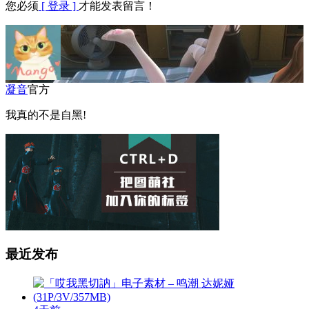
您必须
[ 登录 ]
才能发表留言！
凝音
官方
我真的不是自黑!
最近发布