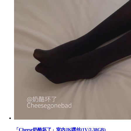
「Cheese奶酪坏了」室内JK嘿丝(1V/2.38GB)