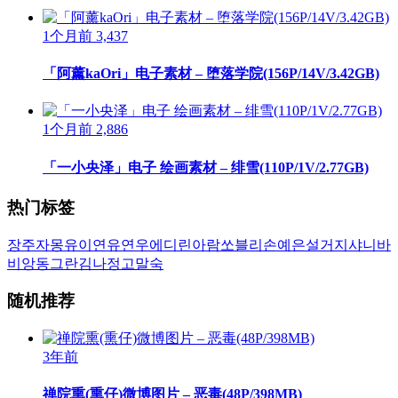
1个月前
3,437
「阿薰kaOri」电子素材 – 堕落学院(156P/14V/3.42GB)
1个月前
2,886
「一小央泽」电子 绘画素材 – 绯雪(110P/1V/2.77GB)
热门标签
장주
자몽
유이
연유
연우
에디린
아람
쏘블리
손예은
설거지
샤니
바
비앙
동그란
김나정
고말숙
随机推荐
3年前
禅院熏(熏仔)微博图片 – 恶毒(48P/398MB)