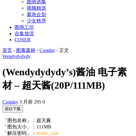
图萌选集
视频精选
紧急企划
少女秩序
图萌工坊
合集放流
COSER
首页
›
图毒森林
›
Cosplay
›
正文
Wendydydydy
(Wendydydydy’s)酱油 电子素
材 – 超天酱(20P/111MB)
Cosplay
3 月前
295
0
前往下载
「图包名称」：超天酱
「图包大小」：111MB
「解压密码」：
tmshe_com