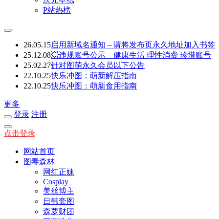
P站热榜
26.05.15
启用新域名通知 – 请将发布页永久地址加入书签
25.12.08
💥违规账号公示 – 健康生活 理性消费 珍惜账号
25.02.27
针对图萌永久会员以下公告
22.10.25
快乐冲图：萌新解压指南
22.10.25
快乐冲图：萌新食用指南
更多
登录
注册
点击登录
网站首页
图毒森林
网红正妹
Cosplay
美丝博主
日韩套图
森萝财团