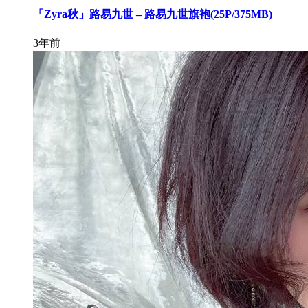
「Zyra秋」路易九世 – 路易九世旗袍(25P/375MB)
3年前