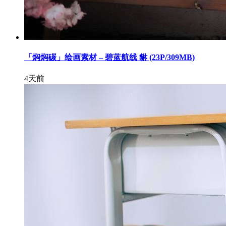
「焖焖碳」绘画素材 – 碧蓝航线 貅 (23P/309MB)
4天前