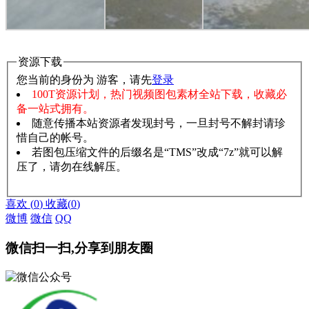
资源下载
您当前的身份为 游客，请先
登录
100T资源计划，热门视频图包素材全站下载，收藏必
备一站式拥有。
随意传播本站资源者发现封号，一旦封号不解封请珍
惜自己的帐号。
若图包压缩文件的后缀名是“TMS”改成“7z”就可以解
压了，请勿在线解压。
赞助说明
解压教程
喜欢
(
0
)
收藏
(
0
)
微博
微信
QQ
微信扫一扫,分享到朋友圈