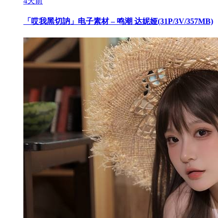
4天前
「哎我黑切訥」电子素材 – 鸣潮 达妮娅(31P/3V/357MB)