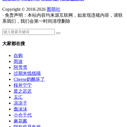
Copyright © 2018-2026
图萌社
· 免责声明：本站内容均来源互联网，如发现违规内容，请联
系我们，我们会第一时间清理删除
大家都在搜
自购
雨波
阿雪雪
过期米线线喵
Cheese奶酪坏了
桜井宁宁
星之迟迟
玉汇
凉凉子
蠢沫沫
小仓千代
麻花酱
阿包也是兔娘