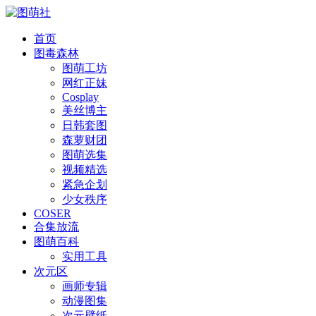
首页
图毒森林
图萌工坊
网红正妹
Cosplay
美丝博主
日韩套图
森萝财团
图萌选集
视频精选
紧急企划
少女秩序
COSER
合集放流
图萌百科
实用工具
次元区
画师专辑
动漫图集
次元壁纸