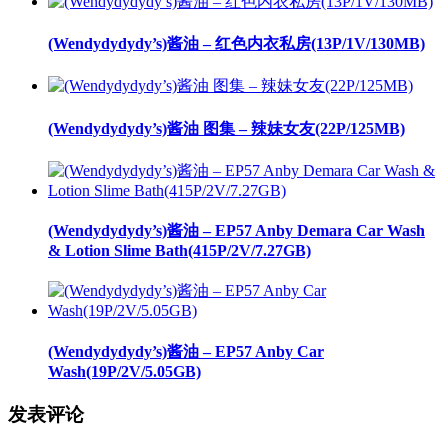
(Wendydydydy’s)酱油 – 红色内衣私房(13P/1V/130MB)
(Wendydydydy’s)酱油 图集 – 辣妹女友(22P/125MB)
(Wendydydydy’s)酱油 – EP57 Anby Demara Car Wash
& Lotion Slime Bath(415P/2V/7.27GB)
(Wendydydydy’s)酱油 – EP57 Anby Car
Wash(19P/2V/5.05GB)
发表评论