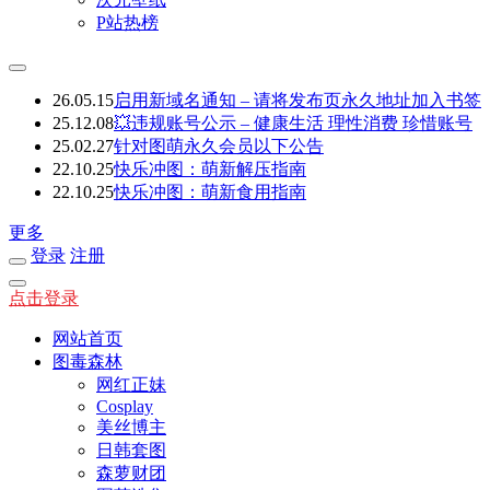
P站热榜
26.05.15
启用新域名通知 – 请将发布页永久地址加入书签
25.12.08
💥违规账号公示 – 健康生活 理性消费 珍惜账号
25.02.27
针对图萌永久会员以下公告
22.10.25
快乐冲图：萌新解压指南
22.10.25
快乐冲图：萌新食用指南
更多
登录
注册
点击登录
网站首页
图毒森林
网红正妹
Cosplay
美丝博主
日韩套图
森萝财团