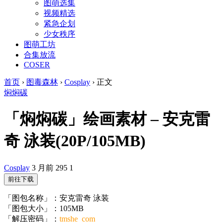
图萌选集
视频精选
紧急企划
少女秩序
图萌工坊
合集放流
COSER
首页
›
图毒森林
›
Cosplay
›
正文
焖焖碳
「焖焖碳」绘画素材 – 安克雷
奇 泳装(20P/105MB)
Cosplay
3 月前
295
1
前往下载
「图包名称」：安克雷奇 泳装
「图包大小」：105MB
「解压密码」：
tmshe_com