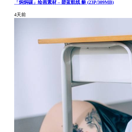
「焖焖碳」绘画素材 – 碧蓝航线 貅 (23P/309MB)
4天前