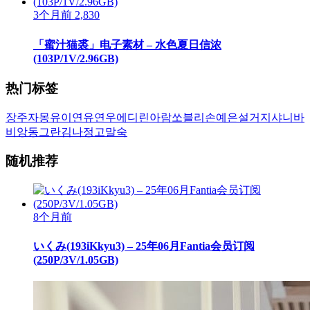
3个月前
2,830
「蜜汁猫裘」电子素材 – 水色夏日信浓
(103P/1V/2.96GB)
热门标签
장주
자몽
유이
연유
연우
에디린
아람
쏘블리
손예은
설거지
샤니
바
비앙
동그란
김나정
고말숙
随机推荐
8个月前
いくみ(193iKkyu3) – 25年06月Fantia会员订阅
(250P/3V/1.05GB)