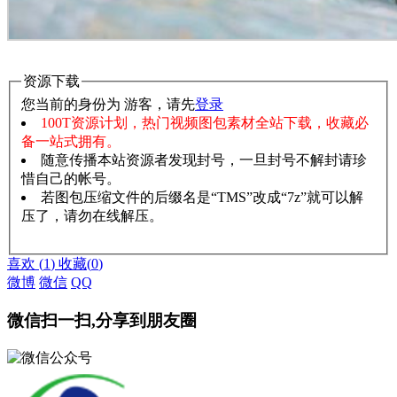
资源下载
您当前的身份为 游客，请先
登录
100T资源计划，热门视频图包素材全站下载，收藏必
备一站式拥有。
随意传播本站资源者发现封号，一旦封号不解封请珍
惜自己的帐号。
若图包压缩文件的后缀名是“TMS”改成“7z”就可以解
压了，请勿在线解压。
赞助说明
解压教程
喜欢
(
1
)
收藏
(
0
)
微博
微信
QQ
微信扫一扫,分享到朋友圈