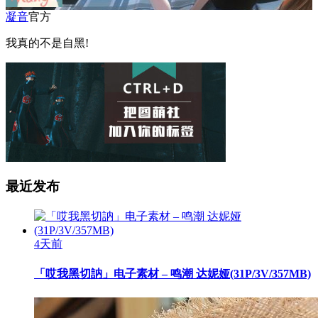
凝音
官方
我真的不是自黑!
最近发布
4天前
「哎我黑切訥」电子素材 – 鸣潮 达妮娅(31P/3V/357MB)