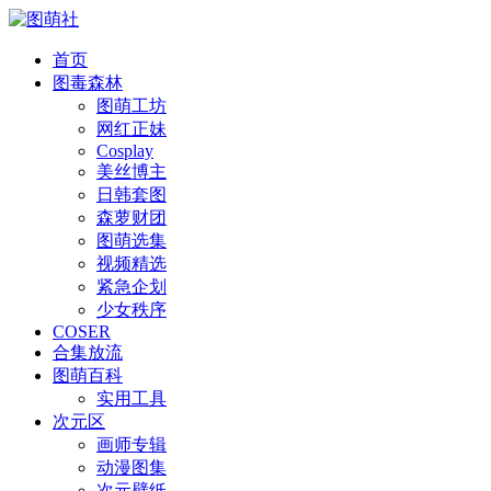
首页
图毒森林
图萌工坊
网红正妹
Cosplay
美丝博主
日韩套图
森萝财团
图萌选集
视频精选
紧急企划
少女秩序
COSER
合集放流
图萌百科
实用工具
次元区
画师专辑
动漫图集
次元壁纸