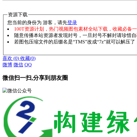
资源下载
您当前的身份为 游客，请先
登录
100T资源计划，热门视频图包素材全站下载，收藏必备
随意传播本站资源者发现封号，一旦封号不解封请珍惜自
若图包压缩文件的后缀名是“TMS”改成“7z”就可以解压
赞助说明
解压教程
喜欢
(
0
)
收藏
(
0
)
微博
微信
QQ
微信扫一扫,分享到朋友圈