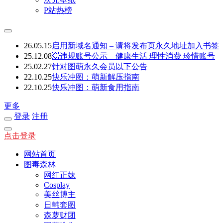
P站热榜
26.05.15
启用新域名通知 – 请将发布页永久地址加入书签
25.12.08
💥违规账号公示 – 健康生活 理性消费 珍惜账号
25.02.27
针对图萌永久会员以下公告
22.10.25
快乐冲图：萌新解压指南
22.10.25
快乐冲图：萌新食用指南
更多
登录
注册
点击登录
网站首页
图毒森林
网红正妹
Cosplay
美丝博主
日韩套图
森萝财团