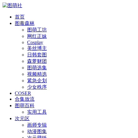
首页
图毒森林
图萌工坊
网红正妹
Cosplay
美丝博主
日韩套图
森萝财团
图萌选集
视频精选
紧急企划
少女秩序
COSER
合集放流
图萌百科
实用工具
次元区
画师专辑
动漫图集
次元壁纸