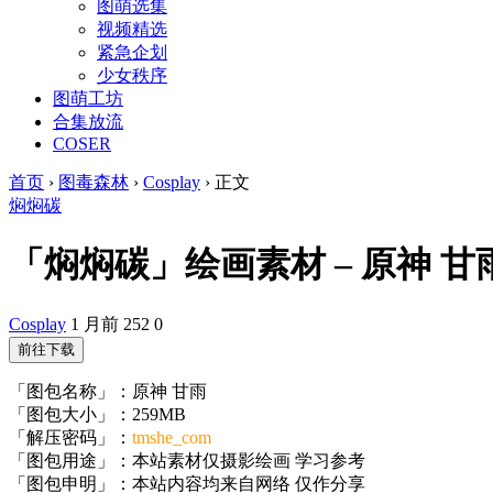
图萌选集
视频精选
紧急企划
少女秩序
图萌工坊
合集放流
COSER
首页
›
图毒森林
›
Cosplay
›
正文
焖焖碳
「焖焖碳」绘画素材 – 原神 甘雨(2
Cosplay
1 月前
252
0
前往下载
「图包名称」：原神 甘雨
「图包大小」：259MB
「解压密码」：
tmshe_com
「图包用途」：本站素材仅摄影绘画 学习参考
「图包申明」：本站内容均来自网络 仅作分享