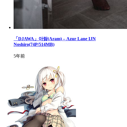
「DJAWA」아람(Aram) – Azur Lane IJN
Noshiro(74P/514MB)
5年前