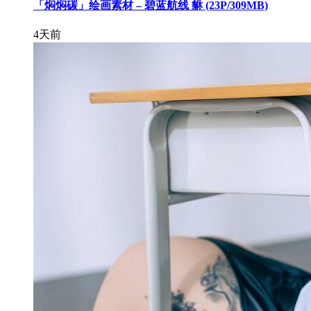
「焖焖碳」绘画素材 – 碧蓝航线 貅 (23P/309MB)
4天前