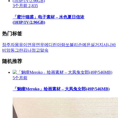
3个月前
2,835
「蜜汁猫裘」电子素材 – 水色夏日信浓
(103P/1V/2.96GB)
热门标签
장주
자몽
유이
연유
연우
에디린
아람
쏘블리
손예은
설거지
샤니
바
비앙
동그란
김나정
고말숙
随机推荐
5个月前
「魅瞳Meroko」绘画素材 – 大凤兔女郎(49P/546MB)