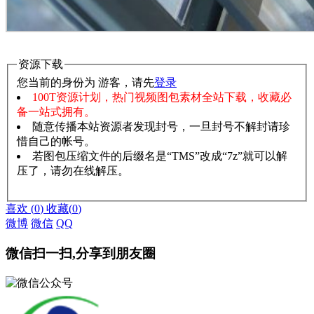
资源下载
您当前的身份为 游客，请先
登录
100T资源计划，热门视频图包素材全站下载，收藏必
备一站式拥有。
随意传播本站资源者发现封号，一旦封号不解封请珍
惜自己的帐号。
若图包压缩文件的后缀名是“TMS”改成“7z”就可以解
压了，请勿在线解压。
赞助说明
解压教程
喜欢
(
0
)
收藏
(
0
)
微博
微信
QQ
微信扫一扫,分享到朋友圈