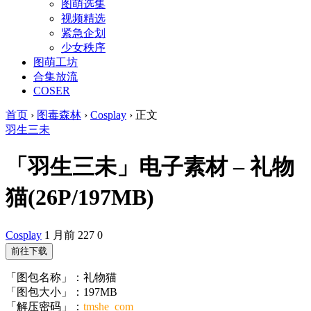
图萌选集
视频精选
紧急企划
少女秩序
图萌工坊
合集放流
COSER
首页
›
图毒森林
›
Cosplay
›
正文
羽生三未
「羽生三未」电子素材 – 礼物
猫(26P/197MB)
Cosplay
1 月前
227
0
前往下载
「图包名称」：礼物猫
「图包大小」：197MB
「解压密码」：
tmshe_com