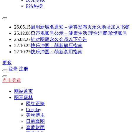
P站热榜
26.05.15
启用新域名通知 – 请将发布页永久地址加入书签
25.12.08
💥违规账号公示 – 健康生活 理性消费 珍惜账号
25.02.27
针对图萌永久会员以下公告
22.10.25
快乐冲图：萌新解压指南
22.10.25
快乐冲图：萌新食用指南
更多
登录
注册
点击登录
网站首页
图毒森林
网红正妹
Cosplay
美丝博主
日韩套图
森萝财团