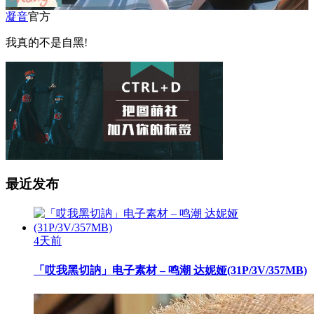
凝音
官方
我真的不是自黑!
最近发布
4天前
「哎我黑切訥」电子素材 – 鸣潮 达妮娅(31P/3V/357MB)