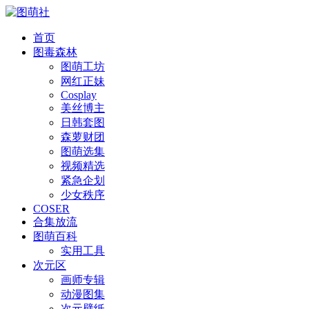
首页
图毒森林
图萌工坊
网红正妹
Cosplay
美丝博主
日韩套图
森萝财团
图萌选集
视频精选
紧急企划
少女秩序
COSER
合集放流
图萌百科
实用工具
次元区
画师专辑
动漫图集
次元壁纸