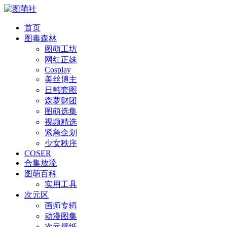
首页
图毒森林
图萌工坊
网红正妹
Cosplay
美丝博主
日韩套图
森萝财团
图萌选集
视频精选
紧急企划
少女秩序
COSER
合集放流
图萌百科
实用工具
次元区
画师专辑
动漫图集
次元壁纸