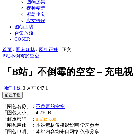
图萌选集
视频精选
紧急企划
少女秩序
图萌工坊
合集放流
COSER
首页
›
图毒森林
›
网红正妹
›
正文
B站
不倒霉的空空
「B站」不倒霉的空空 – 充电视图内容
网红正妹
3 月前
847
1
前往下载
「图包名称」：
不倒霉的空空
「图包大小」：4.25GB
「解压密码」：
tmshe_com
「图包用途」：本站素材仅摄影绘画 学习参考
「图包申明」：本站内容均来自网络 仅作分享