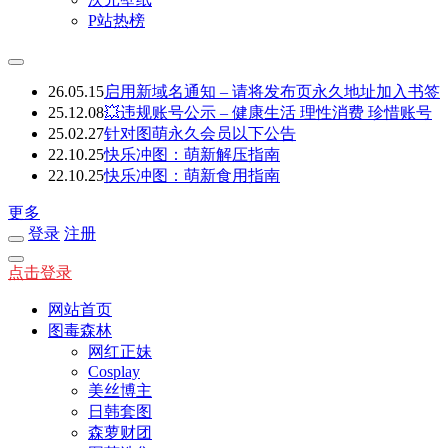
P站热榜
26.05.15
启用新域名通知 – 请将发布页永久地址加入书签
25.12.08
💥违规账号公示 – 健康生活 理性消费 珍惜账号
25.02.27
针对图萌永久会员以下公告
22.10.25
快乐冲图：萌新解压指南
22.10.25
快乐冲图：萌新食用指南
更多
登录
注册
点击登录
网站首页
图毒森林
网红正妹
Cosplay
美丝博主
日韩套图
森萝财团