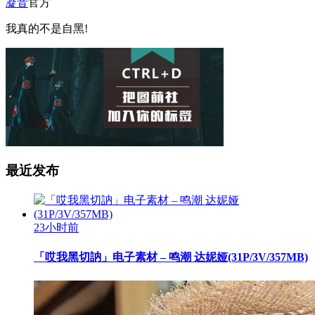
凝音
官方
我真的不是自黑!
最近发布
23小时前
「哎我黑切訥」电子素材 – 鸣潮 达妮娅(31P/3V/357MB)