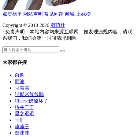
点赞榜单
网站声明
常见问题
倾城·正妹榜
Copyright © 2018-2026
图萌社
· 免责声明：本站内容均来源互联网，如发现违规内容，请联
系我们，我们会第一时间清理删除
大家都在搜
自购
雨波
阿雪雪
过期米线线喵
Cheese奶酪坏了
桜井宁宁
星之迟迟
玉汇
凉凉子
蠢沫沫