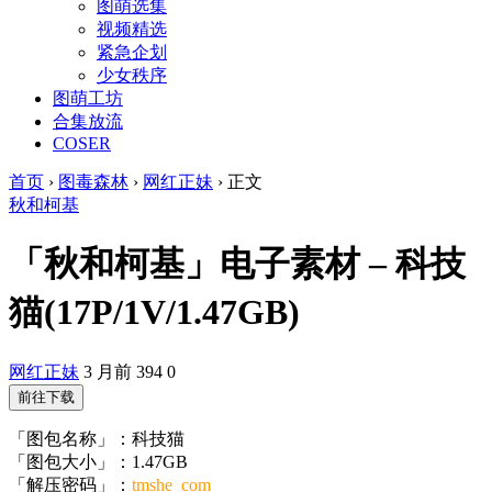
图萌选集
视频精选
紧急企划
少女秩序
图萌工坊
合集放流
COSER
首页
›
图毒森林
›
网红正妹
›
正文
秋和柯基
「秋和柯基」电子素材 – 科技
猫(17P/1V/1.47GB)
网红正妹
3 月前
394
0
前往下载
「图包名称」：科技猫
「图包大小」：1.47GB
「解压密码」：
tmshe_com