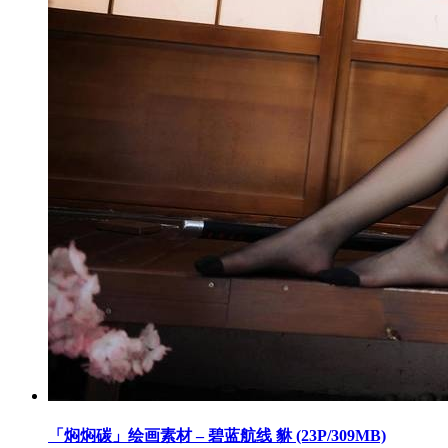
「焖焖碳」绘画素材 – 碧蓝航线 貅 (23P/309MB)