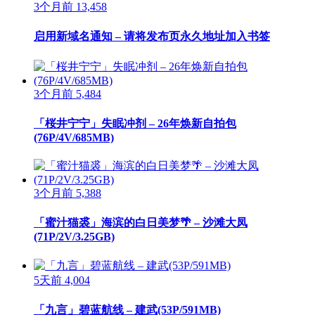
3个月前
13,458
启用新域名通知 – 请将发布页永久地址加入书签
3个月前
5,484
「桜井宁宁」失眠冲剂 – 26年焕新自拍包
(76P/4V/685MB)
3个月前
5,388
「蜜汁猫裘」海滨的白日美梦🌴 – 沙滩大凤
(71P/2V/3.25GB)
5天前
4,004
「九言」碧蓝航线 – 建武(53P/591MB)