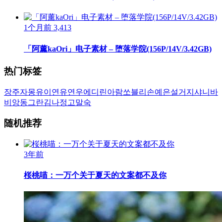
1个月前
3,413
「阿薰kaOri」电子素材 – 堕落学院(156P/14V/3.42GB)
热门标签
장주
자몽
유이
연유
연우
에디린
아람
쏘블리
손예은
설거지
샤니
바
비앙
동그란
김나정
고말숙
随机推荐
3年前
桜桃喵：一万个关于夏天的文案都不及你