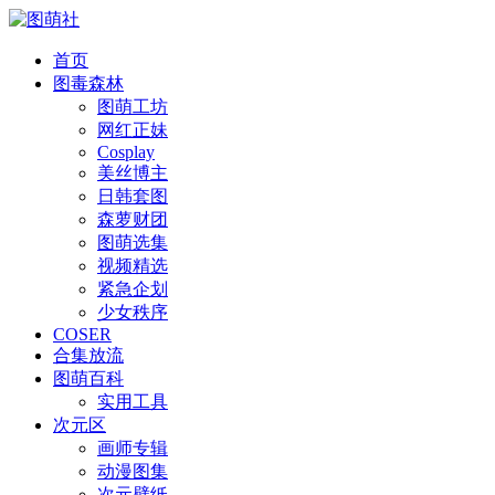
首页
图毒森林
图萌工坊
网红正妹
Cosplay
美丝博主
日韩套图
森萝财团
图萌选集
视频精选
紧急企划
少女秩序
COSER
合集放流
图萌百科
实用工具
次元区
画师专辑
动漫图集
次元壁纸