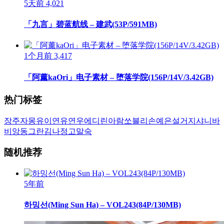
5天前
4,021
「九言」碧蓝航线 – 建武(53P/591MB)
1个月前
3,417
「阿薰kaOri」电子素材 – 堕落学院(156P/14V/3.42GB)
热门标签
장주
자몽
유이
연유
연우
에디린
아람
쏘블리
손예은
설거지
샤니
바
비앙
동그란
김나정
고말숙
随机推荐
5年前
하밍선(Ming Sun Ha) – VOL243(84P/130MB)