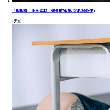
「焖焖碳」绘画素材 – 碧蓝航线 貅 (23P/309MB)
1天前