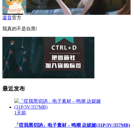
凝音
官方
我真的不是自黑!
最近发布
1天前
「哎我黑切訥」电子素材 – 鸣潮 达妮娅(31P/3V/357MB)