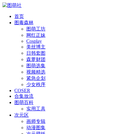
首页
图毒森林
图萌工坊
网红正妹
Cosplay
美丝博主
日韩套图
森萝财团
图萌选集
视频精选
紧急企划
少女秩序
COSER
合集放流
图萌百科
实用工具
次元区
画师专辑
动漫图集
次元壁纸