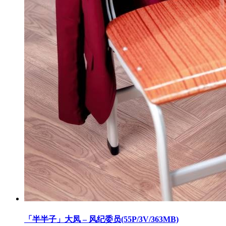
「半半子」大凤 – 风纪委员(55P/3V/363MB)