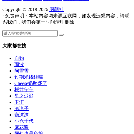
Copyright © 2018-2026
图萌社
· 免责声明：本站内容均来源互联网，如发现违规内容，请联
系我们，我们会第一时间清理删除
大家都在搜
自购
雨波
阿雪雪
过期米线线喵
Cheese奶酪坏了
桜井宁宁
星之迟迟
玉汇
凉凉子
蠢沫沫
小仓千代
麻花酱
阿包也是兔娘