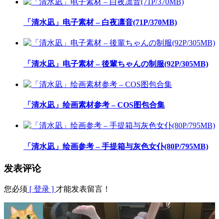
「清水凪」电子素材 – 白夜凛音(71P/370MB)
「清水凪」电子素材 – 後輩ちゃんの制服(92P/305MB)
「清水凪」绘画素材参考 – COS图包合集
「清水凪」绘画参考 – 手提箱与灰色女仆(80P/795MB)
发表评论
您必须
[ 登录 ]
才能发表留言！