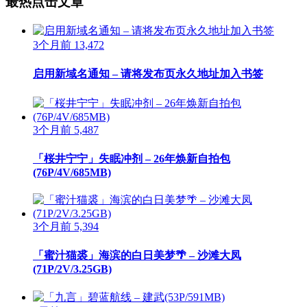
最热点击文章
3个月前
13,472
启用新域名通知 – 请将发布页永久地址加入书签
3个月前
5,487
「桜井宁宁」失眠冲剂 – 26年焕新自拍包
(76P/4V/685MB)
3个月前
5,394
「蜜汁猫裘」海滨的白日美梦🌴 – 沙滩大凤
(71P/2V/3.25GB)