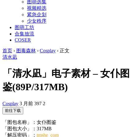
图萌选集
视频精选
紧急企划
少女秩序
图萌工坊
合集放流
COSER
首页
›
图毒森林
›
Cosplay
›
正文
清水凪
「清水凪」电子素材 – 女仆图
鉴(89P/317MB)
Cosplay
3 月前
397
2
前往下载
「图包名称」：女仆图鉴
「图包大小」：317MB
「解压密码」：
tmshe_com