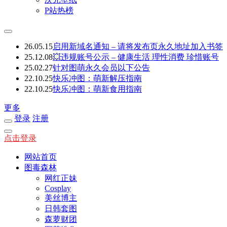
P站热榜
26.05.15
启用新域名通知 – 请将发布页永久地址加入书签
25.12.08
💥违规账号公示 – 健康生活 理性消费 珍惜账号
25.02.27
针对图萌永久会员以下公告
22.10.25
快乐冲图：萌新解压指南
22.10.25
快乐冲图：萌新食用指南
更多
登录
注册
点击登录
网站首页
图毒森林
网红正妹
Cosplay
美丝博主
日韩套图
森萝财团