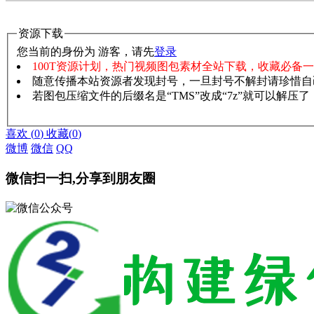
资源下载
您当前的身份为 游客，请先
登录
100T资源计划，热门视频图包素材全站下载，收藏必备
随意传播本站资源者发现封号，一旦封号不解封请珍惜自
若图包压缩文件的后缀名是“TMS”改成“7z”就可以解压
赞助说明
解压教程
喜欢
(
0
)
收藏
(
0
)
微博
微信
QQ
微信扫一扫,分享到朋友圈