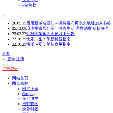
P站热榜
26.05.15
启用新域名通知 – 请将发布页永久地址加入书签
25.12.08
💥违规账号公示 – 健康生活 理性消费 珍惜账号
25.02.27
针对图萌永久会员以下公告
22.10.25
快乐冲图：萌新解压指南
22.10.25
快乐冲图：萌新食用指南
更多
登录
注册
点击登录
网站首页
图毒森林
网红正妹
Cosplay
美丝博主
日韩套图
森萝财团