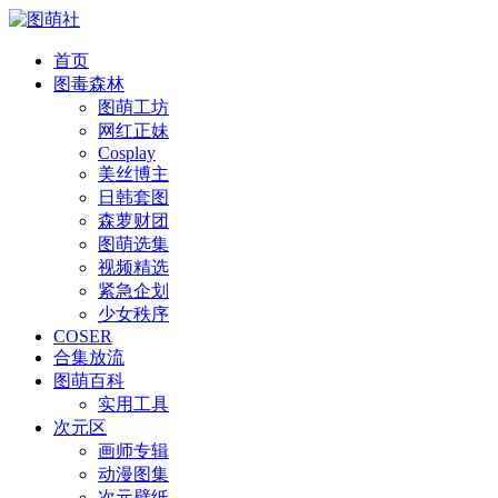
首页
图毒森林
图萌工坊
网红正妹
Cosplay
美丝博主
日韩套图
森萝财团
图萌选集
视频精选
紧急企划
少女秩序
COSER
合集放流
图萌百科
实用工具
次元区
画师专辑
动漫图集
次元壁纸