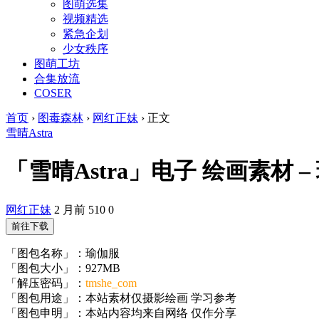
图萌选集
视频精选
紧急企划
少女秩序
图萌工坊
合集放流
COSER
首页
›
图毒森林
›
网红正妹
›
正文
雪晴Astra
「雪晴Astra」电子 绘画素材 – 瑜
网红正妹
2 月前
510
0
前往下载
「图包名称」：瑜伽服
「图包大小」：927MB
「解压密码」：
tmshe_com
「图包用途」：本站素材仅摄影绘画 学习参考
「图包申明」：本站内容均来自网络 仅作分享