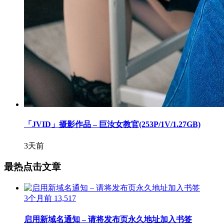
「JVID」摄影作品 – 巨汝女教官(253P/1V/1.27GB)
3天前
最热点击文章
3个月前
13,517
启用新域名通知 – 请将发布页永久地址加入书签