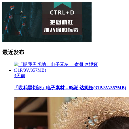
最近发布
3天前
「哎我黑切訥」电子素材 – 鸣潮 达妮娅(31P/3V/357MB)