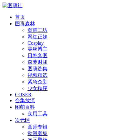
首页
图毒森林
图萌工坊
网红正妹
Cosplay
美丝博主
日韩套图
森萝财团
图萌选集
视频精选
紧急企划
少女秩序
COSER
合集放流
图萌百科
实用工具
次元区
画师专辑
动漫图集
次元壁纸