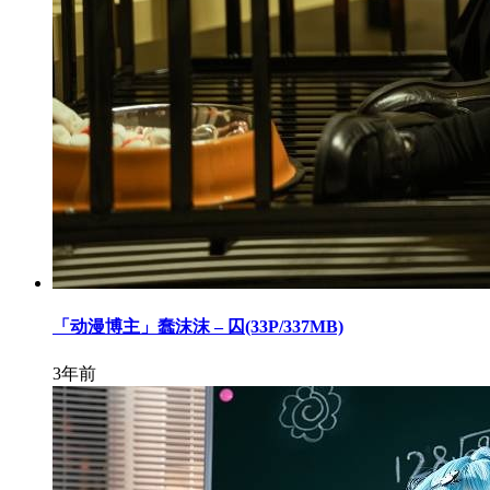
「动漫博主」蠢沫沫 – 囚(33P/337MB)
3年前