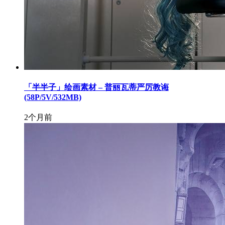
「半半子」绘画素材 – 普丽瓦蒂严厉教诲
(58P/5V/532MB)
2个月前