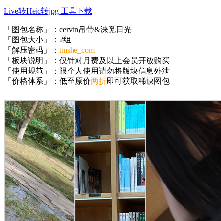
Live转Heic转jpg 工具下载
「图包名称」：cervin吊带&涞觅日光
「图包大小」：2组
「解压密码」：
tmshe_com
「板块说明」：仅针对月费及以上会员开放购买
「使用规范」：限个人使用请勿将版块信息外泄
「价格体系」：低至原价
两折
即可获取稀缺图包