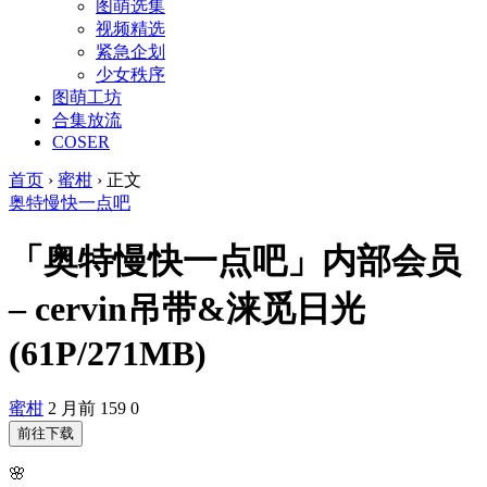
图萌选集
视频精选
紧急企划
少女秩序
图萌工坊
合集放流
COSER
首页
›
蜜柑
›
正文
奥特慢快一点吧
「奥特慢快一点吧」内部会员
– cervin吊带&涞觅日光
(61P/271MB)
蜜柑
2 月前
159
0
前往下载
🌸