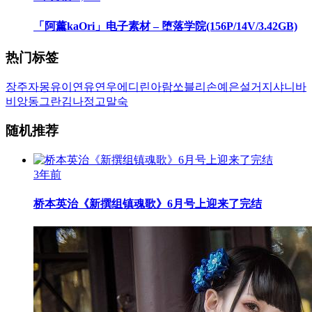
「阿薰kaOri」电子素材 – 堕落学院(156P/14V/3.42GB)
热门标签
장주
자몽
유이
연유
연우
에디린
아람
쏘블리
손예은
설거지
샤니
바
비앙
동그란
김나정
고말숙
随机推荐
3年前
桥本英治《新撰组镇魂歌》6月号上迎来了完结