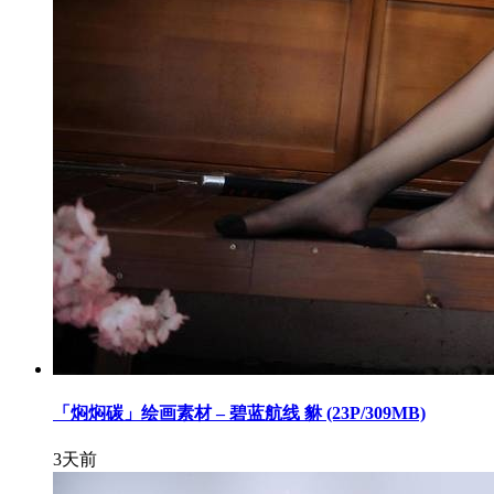
「焖焖碳」绘画素材 – 碧蓝航线 貅 (23P/309MB)
3天前