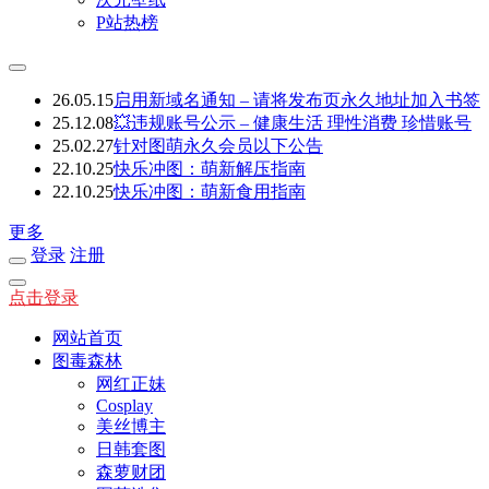
P站热榜
26.05.15
启用新域名通知 – 请将发布页永久地址加入书签
25.12.08
💥违规账号公示 – 健康生活 理性消费 珍惜账号
25.02.27
针对图萌永久会员以下公告
22.10.25
快乐冲图：萌新解压指南
22.10.25
快乐冲图：萌新食用指南
更多
登录
注册
点击登录
网站首页
图毒森林
网红正妹
Cosplay
美丝博主
日韩套图
森萝财团