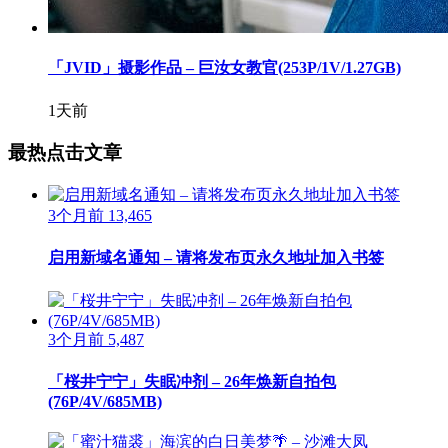
「JVID」摄影作品 – 巨汝女教官(253P/1V/1.27GB)
1天前
最热点击文章
3个月前
13,465
启用新域名通知 – 请将发布页永久地址加入书签
3个月前
5,487
「桜井宁宁」失眠冲剂 – 26年焕新自拍包
(76P/4V/685MB)