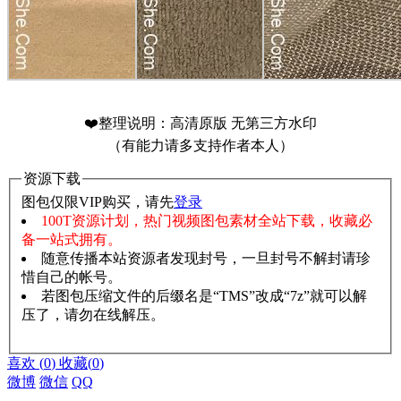
❤️整理说明：高清原版 无第三方水印
（有能力请多支持作者本人）
资源下载
图包仅限VIP购买，请先
登录
100T资源计划，热门视频图包素材全站下载，收藏必
备一站式拥有。
随意传播本站资源者发现封号，一旦封号不解封请珍
惜自己的帐号。
若图包压缩文件的后缀名是“TMS”改成“7z”就可以解
压了，请勿在线解压。
赞助说明
解压教程
喜欢
(
0
)
收藏
(
0
)
微博
微信
QQ