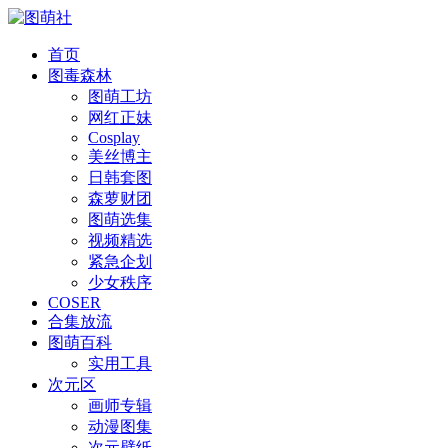
首页
图毒森林
图萌工坊
网红正妹
Cosplay
美丝博主
日韩套图
森萝财团
图萌选集
视频精选
紧急企划
少女秩序
COSER
合集放流
图萌百科
实用工具
次元区
画师专辑
动漫图集
次元壁纸