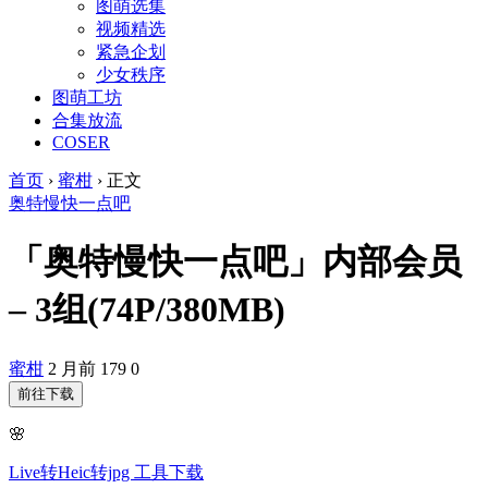
图萌选集
视频精选
紧急企划
少女秩序
图萌工坊
合集放流
COSER
首页
›
蜜柑
›
正文
奥特慢快一点吧
「奥特慢快一点吧」内部会员
– 3组(74P/380MB)
蜜柑
2 月前
179
0
前往下载
🌸
Live转Heic转jpg 工具下载