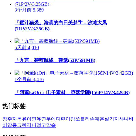
3个月前
5,389
「蜜汁猫裘」海滨的白日美梦🌴 – 沙滩大凤
(71P/2V/3.25GB)
5天前
4,010
「九言」碧蓝航线 – 建武(53P/591MB)
1个月前
3,416
「阿薰kaOri」电子素材 – 堕落学院(156P/14V/3.42GB)
热门标签
장주
자몽
유이
연유
연우
에디린
아람
쏘블리
손예은
설거지
샤니
바
비앙
동그란
김나정
고말숙