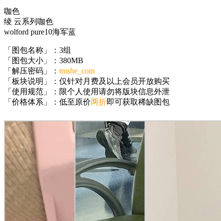
咖色
绫 云系列咖色
wolford pure10海军蓝
「图包名称」：3组
「图包大小」：380MB
「解压密码」：
tmshe_com
「板块说明」：仅针对月费及以上会员开放购买
「使用规范」：限个人使用请勿将版块信息外泄
「价格体系」：低至原价
两折
即可获取稀缺图包