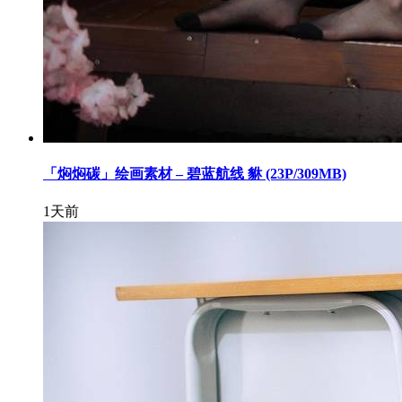
「焖焖碳」绘画素材 – 碧蓝航线 貅 (23P/309MB)
1天前