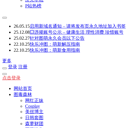
P站热榜
26.05.15
启用新域名通知 – 请将发布页永久地址加入书签
25.12.08
💥违规账号公示 – 健康生活 理性消费 珍惜账号
25.02.27
针对图萌永久会员以下公告
22.10.25
快乐冲图：萌新解压指南
22.10.25
快乐冲图：萌新食用指南
更多
登录
注册
点击登录
网站首页
图毒森林
网红正妹
Cosplay
美丝博主
日韩套图
森萝财团