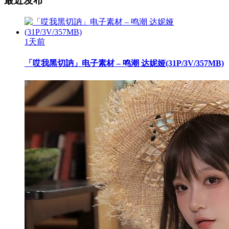
最近发布
1天前
「哎我黑切訥」电子素材 – 鸣潮 达妮娅(31P/3V/357MB)