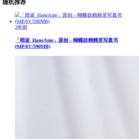
随机推荐
2年前
「雨波_HaneAme」原创 – 蝴蝶妖精精灵写真书
(94P/6V/590MB)