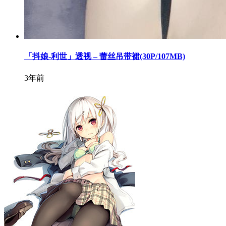
「抖娘-利世」透视 – 蕾丝吊带裙(30P/107MB)
3年前