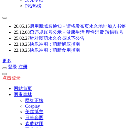
P站热榜
26.05.15
启用新域名通知 – 请将发布页永久地址加入书签
25.12.08
💥违规账号公示 – 健康生活 理性消费 珍惜账号
25.02.27
针对图萌永久会员以下公告
22.10.25
快乐冲图：萌新解压指南
22.10.25
快乐冲图：萌新食用指南
更多
登录
注册
点击登录
网站首页
图毒森林
网红正妹
Cosplay
美丝博主
日韩套图
森萝财团