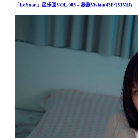
「LeYuan」星乐圆VOL.005 – 薇薇Vivian(43P/153MB)