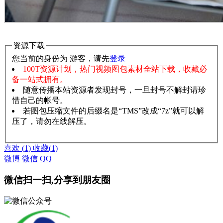
资源下载
您当前的身份为 游客，请先
登录
100T资源计划，热门视频图包素材全站下载，收藏必
备一站式拥有。
随意传播本站资源者发现封号，一旦封号不解封请珍
惜自己的帐号。
若图包压缩文件的后缀名是“TMS”改成“7z”就可以解
压了，请勿在线解压。
赞助说明
解压教程
喜欢
(
1
)
收藏
(
1
)
微博
微信
QQ
微信扫一扫,分享到朋友圈