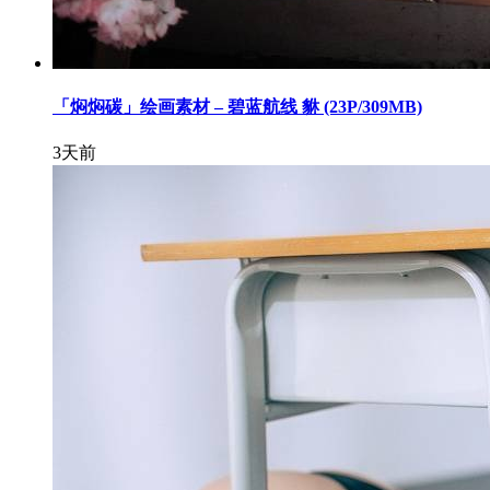
「焖焖碳」绘画素材 – 碧蓝航线 貅 (23P/309MB)
3天前