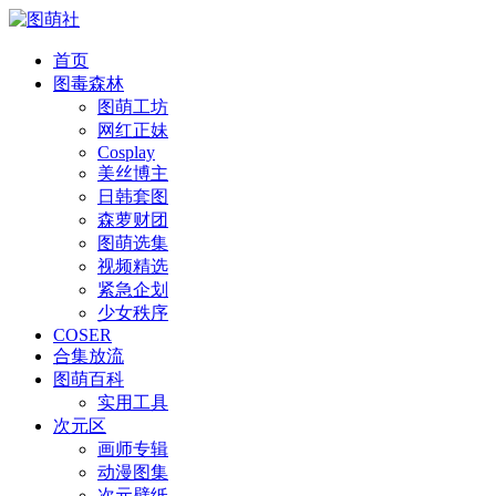
首页
图毒森林
图萌工坊
网红正妹
Cosplay
美丝博主
日韩套图
森萝财团
图萌选集
视频精选
紧急企划
少女秩序
COSER
合集放流
图萌百科
实用工具
次元区
画师专辑
动漫图集
次元壁纸