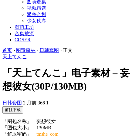
图萌选集
视频精选
紧急企划
少女秩序
图萌工坊
合集放流
COSER
首页
›
图毒森林
›
日韩套图
›
正文
天上てんこ
「天上てんこ」电子素材 – 妄
想彼女(30P/130MB)
日韩套图
2 月前
366
1
前往下载
「图包名称」：妄想彼女
「图包大小」：130MB
「解压密码」：
tmshe_com