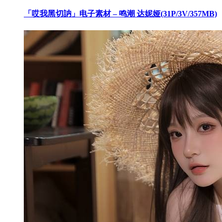
「哎我黑切訥」电子素材 – 鸣潮 达妮娅(31P/3V/357MB)