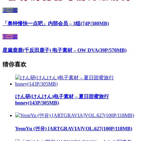
上一篇
「奥特慢快一点吧」内部会员 – 3组(74P/380MB)
下一篇
星黛鹿鹿(千反田鹿子) 电子素材 – OW DVA(39P/570MB)
猜你喜欢
けん研(けんけん)电子素材 – 夏日甜蜜旅行
honey(143P/305MB)
YeonYu (연유) [ARTGRAVIA]VOL.627(100P/118MB)