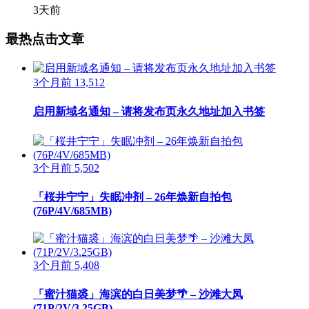
3天前
最热点击文章
3个月前
13,512
启用新域名通知 – 请将发布页永久地址加入书签
3个月前
5,502
「桜井宁宁」失眠冲剂 – 26年焕新自拍包
(76P/4V/685MB)
3个月前
5,408
「蜜汁猫裘」海滨的白日美梦🌴 – 沙滩大凤
(71P/2V/3.25GB)