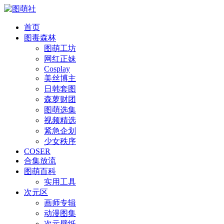
首页
图毒森林
图萌工坊
网红正妹
Cosplay
美丝博主
日韩套图
森萝财团
图萌选集
视频精选
紧急企划
少女秩序
COSER
合集放流
图萌百科
实用工具
次元区
画师专辑
动漫图集
次元壁纸