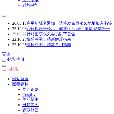
P站热榜
26.05.15
启用新域名通知 – 请将发布页永久地址加入书签
25.12.08
💥违规账号公示 – 健康生活 理性消费 珍惜账号
25.02.27
针对图萌永久会员以下公告
22.10.25
快乐冲图：萌新解压指南
22.10.25
快乐冲图：萌新食用指南
更多
登录
注册
点击登录
网站首页
图毒森林
网红正妹
Cosplay
美丝博主
日韩套图
森萝财团