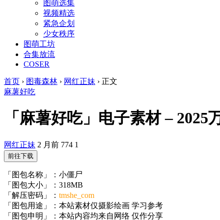
图萌选集
视频精选
紧急企划
少女秩序
图萌工坊
合集放流
COSER
首页
›
图毒森林
›
网红正妹
›
正文
麻薯好吃
「麻薯好吃」电子素材 – 2025万圣
网红正妹
2 月前
774
1
前往下载
「图包名称」：小僵尸
「图包大小」：318MB
「解压密码」：
tmshe_com
「图包用途」：本站素材仅摄影绘画 学习参考
「图包申明」：本站内容均来自网络 仅作分享