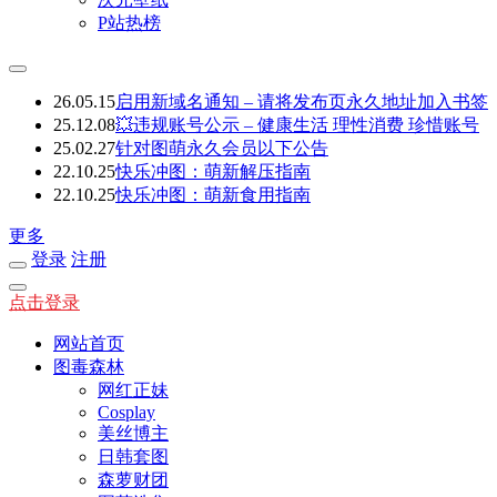
P站热榜
26.05.15
启用新域名通知 – 请将发布页永久地址加入书签
25.12.08
💥违规账号公示 – 健康生活 理性消费 珍惜账号
25.02.27
针对图萌永久会员以下公告
22.10.25
快乐冲图：萌新解压指南
22.10.25
快乐冲图：萌新食用指南
更多
登录
注册
点击登录
网站首页
图毒森林
网红正妹
Cosplay
美丝博主
日韩套图
森萝财团