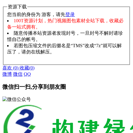
资源下载
您当前的身份为 游客，请先
登录
100T资源计划，热门视频图包素材全站下载，收藏必
备一站式拥有。
随意传播本站资源者发现封号，一旦封号不解封请珍
惜自己的帐号。
若图包压缩文件的后缀名是“TMS”改成“7z”就可以解
压了，请勿在线解压。
赞助说明
解压教程
喜欢
(
0
)
收藏
(
0
)
微博
微信
QQ
微信扫一扫,分享到朋友圈