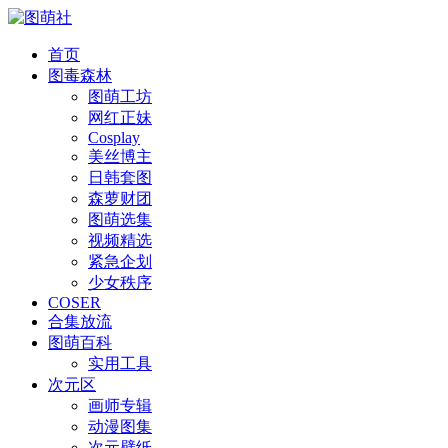
首页
图毒森林
图萌工坊
网红正妹
Cosplay
美丝博主
日韩套图
森萝财团
图萌选集
视频精选
紧急企划
少女秩序
COSER
合集放流
图萌百科
实用工具
次元区
画师专辑
动漫图集
次元壁纸