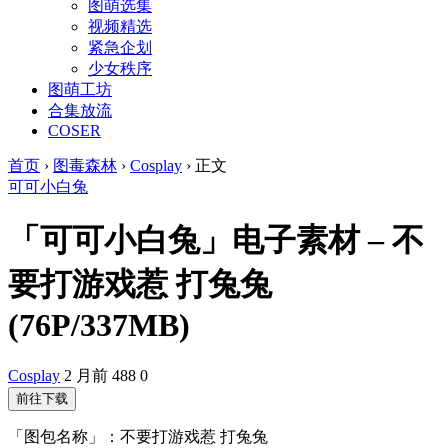
图萌选集
视频精选
紧急企划
少女秩序
图萌工坊
合集放流
COSER
首页
›
图毒森林
›
Cosplay
›
正文
可可小白兔
「可可小白兔」电子素材 – 不
要打游戏惹 打兔兔
(76P/337MB)
Cosplay
2 月前
488
0
前往下载
「图包名称」：不要打游戏惹 打兔兔