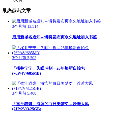
最热点击文章
3个月前
13,514
启用新域名通知 – 请将发布页永久地址加入书签
3个月前
5,502
「桜井宁宁」失眠冲剂 – 26年焕新自拍包
(76P/4V/685MB)
3个月前
5,408
「蜜汁猫裘」海滨的白日美梦🌴 – 沙滩大凤
(71P/2V/3.25GB)