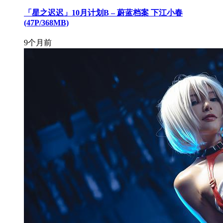
「星之迟迟」10月计划B – 蔚蓝档案 下江小春
(47P/368MB)
9个月前