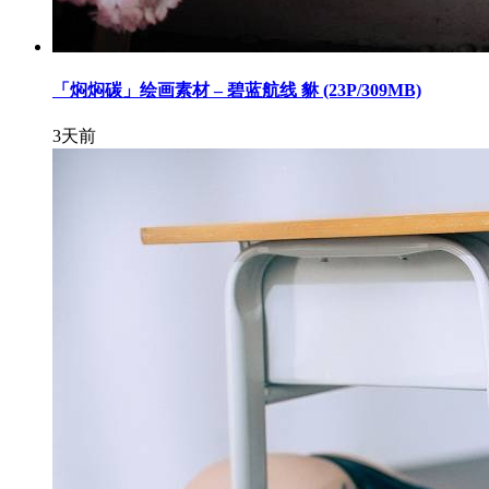
「焖焖碳」绘画素材 – 碧蓝航线 貅 (23P/309MB)
3天前