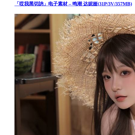
「哎我黑切訥」电子素材 – 鸣潮 达妮娅(31P/3V/357MB)