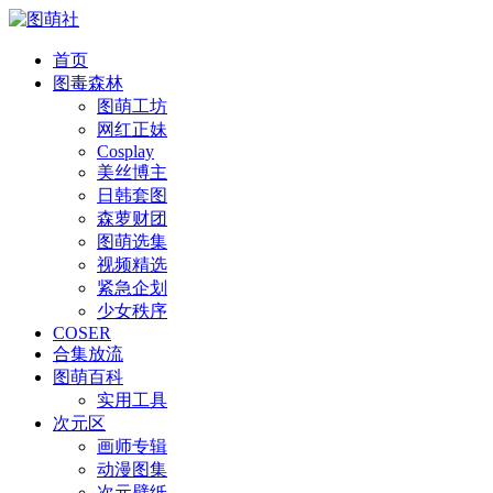
首页
图毒森林
图萌工坊
网红正妹
Cosplay
美丝博主
日韩套图
森萝财团
图萌选集
视频精选
紧急企划
少女秩序
COSER
合集放流
图萌百科
实用工具
次元区
画师专辑
动漫图集
次元壁纸