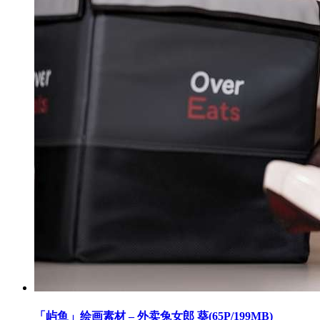
「屿鱼」绘画素材 – 外卖兔女郎 葵(65P/199MB)