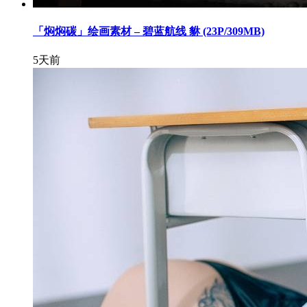
「焖焖碳」绘画素材 – 碧蓝航线 貅 (23P/309MB)
5天前