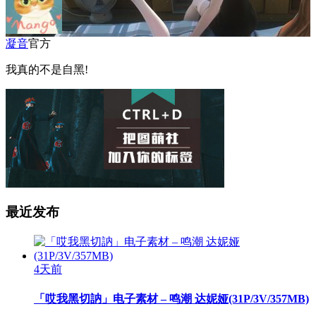
凝音
官方
我真的不是自黑!
最近发布
4天前
「哎我黑切訥」电子素材 – 鸣潮 达妮娅(31P/3V/357MB)