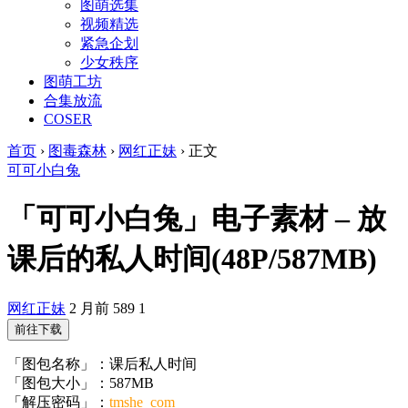
图萌选集
视频精选
紧急企划
少女秩序
图萌工坊
合集放流
COSER
首页
›
图毒森林
›
网红正妹
›
正文
可可小白兔
「可可小白兔」电子素材 – 放
课后的私人时间(48P/587MB)
网红正妹
2 月前
589
1
前往下载
「图包名称」：课后私人时间
「图包大小」：587MB
「解压密码」：
tmshe_com