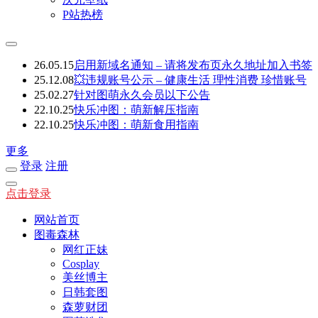
P站热榜
26.05.15
启用新域名通知 – 请将发布页永久地址加入书签
25.12.08
💥违规账号公示 – 健康生活 理性消费 珍惜账号
25.02.27
针对图萌永久会员以下公告
22.10.25
快乐冲图：萌新解压指南
22.10.25
快乐冲图：萌新食用指南
更多
登录
注册
点击登录
网站首页
图毒森林
网红正妹
Cosplay
美丝博主
日韩套图
森萝财团