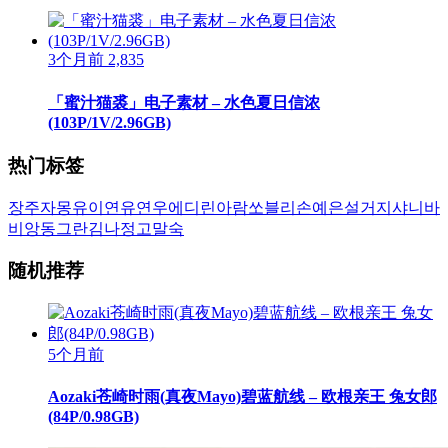
3个月前
2,835
「蜜汁猫裘」电子素材 – 水色夏日信浓
(103P/1V/2.96GB)
热门标签
장주
자몽
유이
연유
연우
에디린
아람
쏘블리
손예은
설거지
샤니
바
비앙
동그란
김나정
고말숙
随机推荐
5个月前
Aozaki苍崎时雨(真夜Mayo)碧蓝航线 – 欧根亲王 兔女郎
(84P/0.98GB)