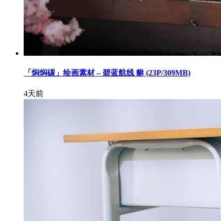
「焖焖碳」绘画素材 – 碧蓝航线 貅 (23P/309MB)
4天前