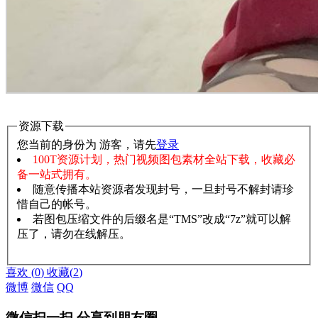
资源下载
您当前的身份为 游客，请先
登录
100T资源计划，热门视频图包素材全站下载，收藏必
备一站式拥有。
随意传播本站资源者发现封号，一旦封号不解封请珍
惜自己的帐号。
若图包压缩文件的后缀名是“TMS”改成“7z”就可以解
压了，请勿在线解压。
赞助说明
解压教程
喜欢
(
0
)
收藏
(
2
)
微博
微信
QQ
微信扫一扫,分享到朋友圈