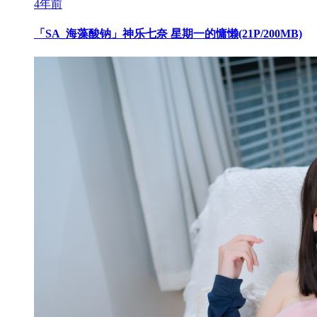
4年前
「SA_海藻酸钠」神乐七奈 星期一的慵懒(21P/200MB)