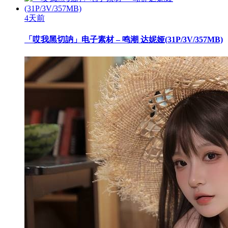
4天前
「哎我黑切訥」电子素材 – 鸣潮 达妮娅(31P/3V/357MB)