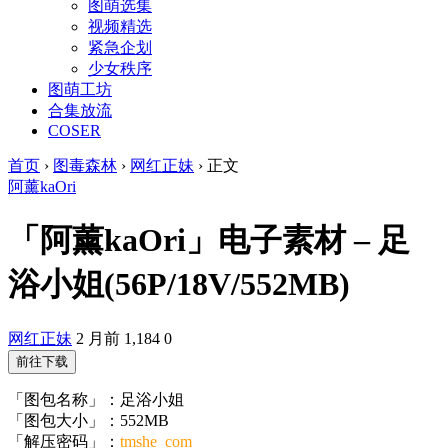
图萌选集
视频精选
紧急企划
少女秩序
图萌工坊
合集放流
COSER
首页
›
图毒森林
›
网红正妹
›
正文
阿薰kaOri
「阿薰kaOri」电子素材 – 足
浴小姐(56P/18V/552MB)
网红正妹
2 月前
1,184
0
前往下载
「图包名称」：足浴小姐
「图包大小」：552MB
「解压密码」：
tmshe_com