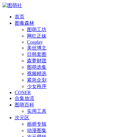
首页
图毒森林
图萌工坊
网红正妹
Cosplay
美丝博主
日韩套图
森萝财团
图萌选集
视频精选
紧急企划
少女秩序
COSER
合集放流
图萌百科
实用工具
次元区
画师专辑
动漫图集
次元壁纸