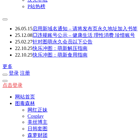
P站热榜
26.05.15
启用新域名通知 – 请将发布页永久地址加入书签
25.12.08
💥违规账号公示 – 健康生活 理性消费 珍惜账号
25.02.27
针对图萌永久会员以下公告
22.10.25
快乐冲图：萌新解压指南
22.10.25
快乐冲图：萌新食用指南
更多
登录
注册
点击登录
网站首页
图毒森林
网红正妹
Cosplay
美丝博主
日韩套图
森萝财团