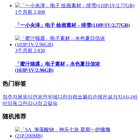
1个月前
2,898
「一小央泽」电子 绘画素材 – 绯雪(110P/1V/2.77GB)
3个月前
2,830
「蜜汁猫裘」电子素材 – 水色夏日信浓
(103P/1V/2.96GB)
热门标签
장주
자몽
유이
연유
연우
에디린
아람
쏘블리
손예은
설거지
샤니
바
비앙
동그란
김나정
고말숙
随机推荐