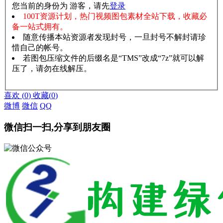
您当前的身份为 游客，请先
登录
100T资源计划，热门视频图包素材全站下载，收藏必
备一站式拥有。
随意传播本站资源者发现封号，一旦封号不解封请珍
惜自己的帐号。
若图包压缩文件的后缀名是“TMS”改成“7z”就可以解
压了，请勿在线解压。
赞助说明
解压教程
喜欢
(
0
)
收藏
(
0
)
微博
微信
QQ
微信扫一扫,分享到朋友圈