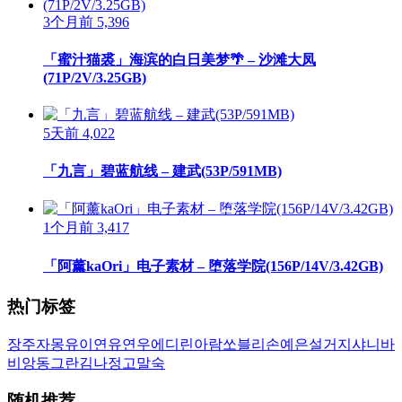
3个月前
5,396
「蜜汁猫裘」海滨的白日美梦🌴 – 沙滩大凤
(71P/2V/3.25GB)
5天前
4,022
「九言」碧蓝航线 – 建武(53P/591MB)
1个月前
3,417
「阿薰kaOri」电子素材 – 堕落学院(156P/14V/3.42GB)
热门标签
장주
자몽
유이
연유
연우
에디린
아람
쏘블리
손예은
설거지
샤니
바
비앙
동그란
김나정
고말숙
随机推荐