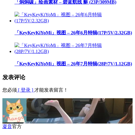
「焖焖碳」绘画素材 – 碧蓝航线 貅 (23P/309MB)
「KeyKeyKiYoMi」视图 – 26年6月特辑(17P/5V/2.32GB)
「KeyKeyKiYoMi」视图 – 26年7月特辑(28P/7V/1.12GB)
发表评论
您必须
[ 登录 ]
才能发表留言！
凝音
官方