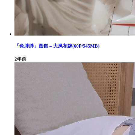
「兔胖胖」图集 – 大凤花嫁(60P/545MB)
2年前