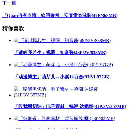
下一篇
「Quan冉有点饿」绘画参考 – 安克雷奇泳装(47P/368MB)
猜你喜欢
「请叫我若生」视图 – 初音酱(48P/2V/838MB)
「动漫博主」萌芽儿 – 小溪Jk百合(93P/1.97GB)
「哎我黑切訥」电子素材 – 鸣潮 达妮娅(31P/3V/357MB)