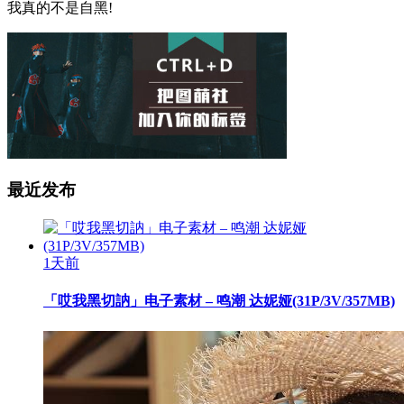
我真的不是自黑!
最近发布
1天前
「哎我黑切訥」电子素材 – 鸣潮 达妮娅(31P/3V/357MB)