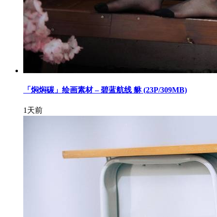
「焖焖碳」绘画素材 – 碧蓝航线 貅 (23P/309MB)
1天前