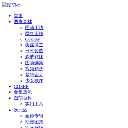
首页
图毒森林
图萌工坊
网红正妹
Cosplay
美丝博主
日韩套图
森萝财团
图萌选集
视频精选
紧急企划
少女秩序
COSER
合集放流
图萌百科
实用工具
次元区
画师专辑
动漫图集
次元壁纸