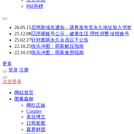
P站热榜
26.05.15
启用新域名通知 – 请将发布页永久地址加入书签
25.12.08
💥违规账号公示 – 健康生活 理性消费 珍惜账号
25.02.27
针对图萌永久会员以下公告
22.10.25
快乐冲图：萌新解压指南
22.10.25
快乐冲图：萌新食用指南
更多
登录
注册
点击登录
网站首页
图毒森林
网红正妹
Cosplay
美丝博主
日韩套图
森萝财团