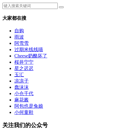
大家都在搜
自购
雨波
阿雪雪
过期米线线喵
Cheese奶酪坏了
桜井宁宁
星之迟迟
玉汇
凉凉子
蠢沫沫
小仓千代
麻花酱
阿包也是兔娘
小何童鞋
关注我们的公众号