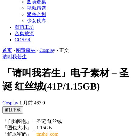
图萌选集
视频精选
紧急企划
少女秩序
图萌工坊
合集放流
COSER
首页
›
图毒森林
›
Cosplay
›
正文
请叫我若生
「请叫我若生」电子素材 – 圣
诞 红丝绒(41P/1.15GB)
Cosplay
1 月前
467
0
前往下载
「自购图包」：圣诞 红丝绒
「图包大小」：1.15GB
「解压密码」：
tmshe_com