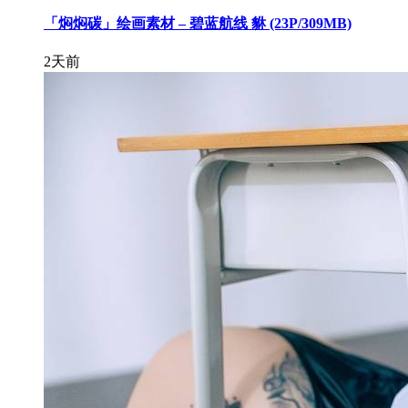
「焖焖碳」绘画素材 – 碧蓝航线 貅 (23P/309MB)
2天前