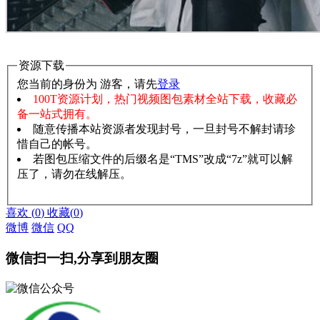
资源下载
您当前的身份为 游客，请先
登录
100T资源计划，热门视频图包素材全站下载，收藏必
备一站式拥有。
随意传播本站资源者发现封号，一旦封号不解封请珍
惜自己的帐号。
若图包压缩文件的后缀名是“TMS”改成“7z”就可以解
压了，请勿在线解压。
赞助说明
解压教程
喜欢
(
0
)
收藏
(
0
)
微博
微信
QQ
微信扫一扫,分享到朋友圈