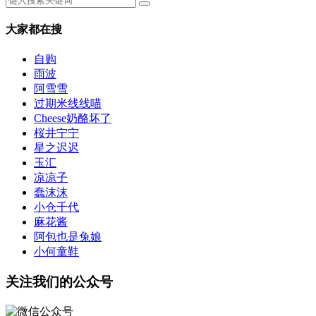
大家都在搜
自购
雨波
阿雪雪
过期米线线喵
Cheese奶酪坏了
桜井宁宁
星之迟迟
玉汇
凉凉子
蠢沫沫
小仓千代
麻花酱
阿包也是兔娘
小何童鞋
关注我们的公众号