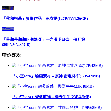
上一篇
「秋和柯基」摄影作品 – 泳衣夏(127P/1V/1.26GB)
下一篇
「星澜是澜澜叫澜妹呀」一之濑明日奈 – 僵尸娘
(80P/2V/2.35GB)
猜你喜欢
「小空sora」绘画素材 – 原神 雷电将军(17P/42MB)
「小空sora」碧蓝航线 – 樫野牛牛(23P/48MB)