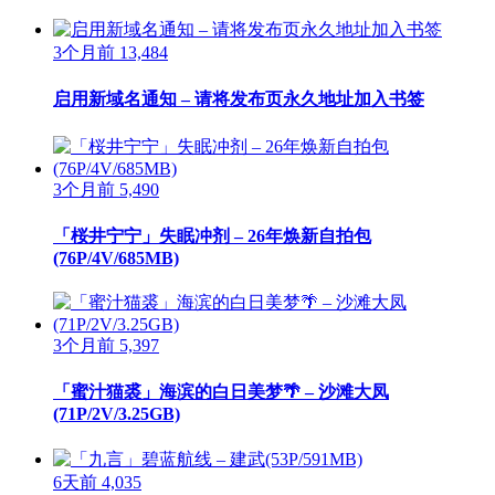
3个月前
13,484
启用新域名通知 – 请将发布页永久地址加入书签
3个月前
5,490
「桜井宁宁」失眠冲剂 – 26年焕新自拍包
(76P/4V/685MB)
3个月前
5,397
「蜜汁猫裘」海滨的白日美梦🌴 – 沙滩大凤
(71P/2V/3.25GB)
6天前
4,035