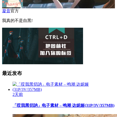
凝音
官方
我真的不是自黑!
最近发布
2天前
「哎我黑切訥」电子素材 – 鸣潮 达妮娅(31P/3V/357MB)