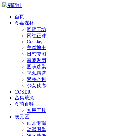
首页
图毒森林
图萌工坊
网红正妹
Cosplay
美丝博主
日韩套图
森萝财团
图萌选集
视频精选
紧急企划
少女秩序
COSER
合集放流
图萌百科
实用工具
次元区
画师专辑
动漫图集
次元壁纸