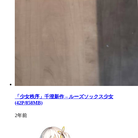
「少女秩序」千澄新作 – ルーズソックス少女
(42P/858MB)
2年前