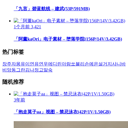
「九言」碧蓝航线 – 建武(53P/591MB)
1个月前
3,421
「阿薰kaOri」电子素材 – 堕落学院(156P/14V/3.42GB)
热门标签
장주
자몽
유이
연유
연우
에디린
아람
쏘블리
손예은
설거지
샤니
바
비앙
동그란
김나정
고말숙
随机推荐
3年前
「抱走莫子aa」视图 – 禁忌泳衣(42P/1V/1.50GB)