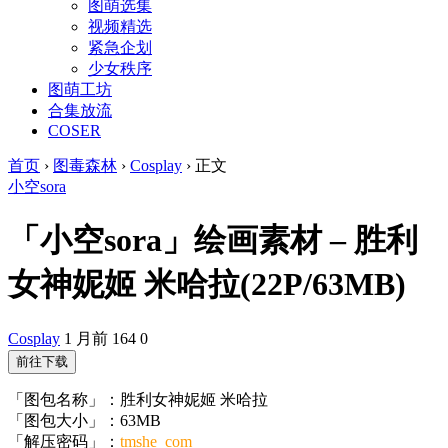
图萌选集
视频精选
紧急企划
少女秩序
图萌工坊
合集放流
COSER
首页
›
图毒森林
›
Cosplay
›
正文
小空sora
「小空sora」绘画素材 – 胜利
女神妮姬 米哈拉(22P/63MB)
Cosplay
1 月前
164
0
前往下载
「图包名称」：胜利女神妮姬 米哈拉
「图包大小」：63MB
「解压密码」：
tmshe_com