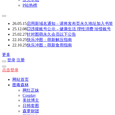
P站热榜
26.05.15
启用新域名通知 – 请将发布页永久地址加入书签
25.12.08
💥违规账号公示 – 健康生活 理性消费 珍惜账号
25.02.27
针对图萌永久会员以下公告
22.10.25
快乐冲图：萌新解压指南
22.10.25
快乐冲图：萌新食用指南
更多
登录
注册
点击登录
网站首页
图毒森林
网红正妹
Cosplay
美丝博主
日韩套图
森萝财团