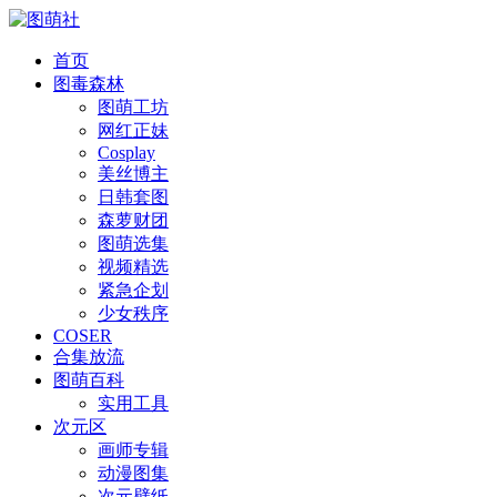
首页
图毒森林
图萌工坊
网红正妹
Cosplay
美丝博主
日韩套图
森萝财团
图萌选集
视频精选
紧急企划
少女秩序
COSER
合集放流
图萌百科
实用工具
次元区
画师专辑
动漫图集
次元壁纸