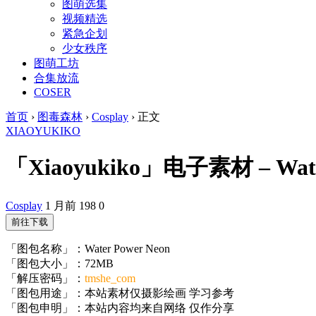
图萌选集
视频精选
紧急企划
少女秩序
图萌工坊
合集放流
COSER
首页
›
图毒森林
›
Cosplay
›
正文
XIAOYUKIKO
「Xiaoyukiko」电子素材 – Water
Cosplay
1 月前
198
0
前往下载
「图包名称」：Water Power Neon
「图包大小」：72MB
「解压密码」：
tmshe_com
「图包用途」：本站素材仅摄影绘画 学习参考
「图包申明」：本站内容均来自网络 仅作分享