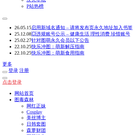
P站热榜
26.05.15
启用新域名通知 – 请将发布页永久地址加入书签
25.12.08
💥违规账号公示 – 健康生活 理性消费 珍惜账号
25.02.27
针对图萌永久会员以下公告
22.10.25
快乐冲图：萌新解压指南
22.10.25
快乐冲图：萌新食用指南
更多
登录
注册
点击登录
网站首页
图毒森林
网红正妹
Cosplay
美丝博主
日韩套图
森萝财团