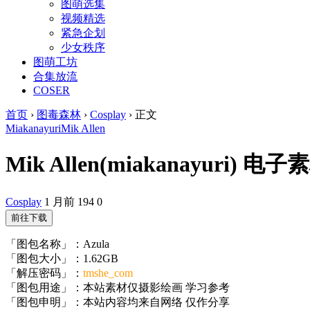
图萌选集
视频精选
紧急企划
少女秩序
图萌工坊
合集放流
COSER
首页
›
图毒森林
›
Cosplay
›
正文
Miakanayuri
Mik Allen
Mik Allen(miakanayuri) 电子素
Cosplay
1 月前
194
0
前往下载
「图包名称」：Azula
「图包大小」：1.62GB
「解压密码」：
tmshe_com
「图包用途」：本站素材仅摄影绘画 学习参考
「图包申明」：本站内容均来自网络 仅作分享