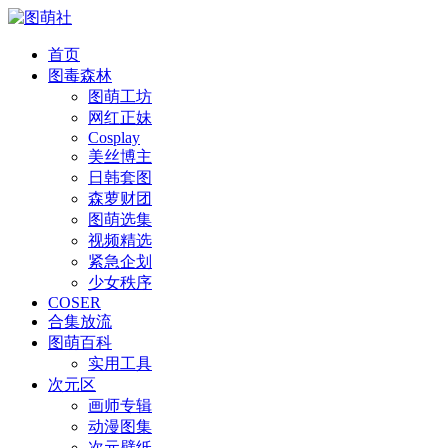
首页
图毒森林
图萌工坊
网红正妹
Cosplay
美丝博主
日韩套图
森萝财团
图萌选集
视频精选
紧急企划
少女秩序
COSER
合集放流
图萌百科
实用工具
次元区
画师专辑
动漫图集
次元壁纸