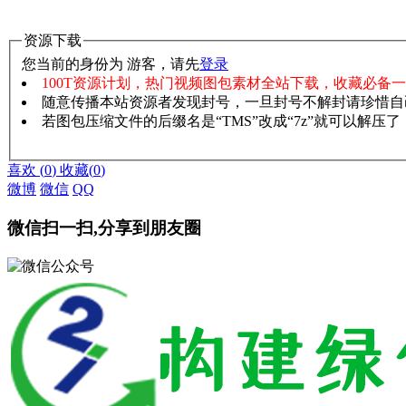
资源下载
您当前的身份为 游客，请先
登录
100T资源计划，热门视频图包素材全站下载，收藏必备
随意传播本站资源者发现封号，一旦封号不解封请珍惜自
若图包压缩文件的后缀名是“TMS”改成“7z”就可以解压
赞助说明
解压教程
喜欢
(
0
)
收藏
(
0
)
微博
微信
QQ
微信扫一扫,分享到朋友圈