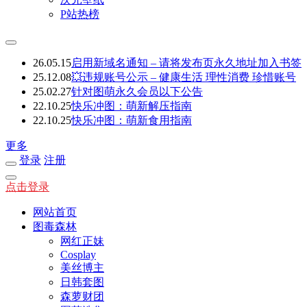
P站热榜
26.05.15
启用新域名通知 – 请将发布页永久地址加入书签
25.12.08
💥违规账号公示 – 健康生活 理性消费 珍惜账号
25.02.27
针对图萌永久会员以下公告
22.10.25
快乐冲图：萌新解压指南
22.10.25
快乐冲图：萌新食用指南
更多
登录
注册
点击登录
网站首页
图毒森林
网红正妹
Cosplay
美丝博主
日韩套图
森萝财团