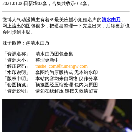
2021.01.06日新增03套，合集共收录014套。
微博人气动漫博主有着S9最美应援小姐姐名声的
清水由乃
，
网上流出的图包很少，把硬盘整理一下先发出来，后续更新也
会同步到本贴。
妹子微博：@清水由乃
「资源名称」：清水由乃图包合集
「资源大小」：整理更新中
「解压密码」：
tmshe_com或tumengw.com
「水印说明」：套图均为原版格式 无本站水印
「版权申明」：本站内容均来自网络 仅作分享
「套图预览」：预览图经压缩处理 包内为原图
「资源说明」：请勿在线解压 链接失效请留言