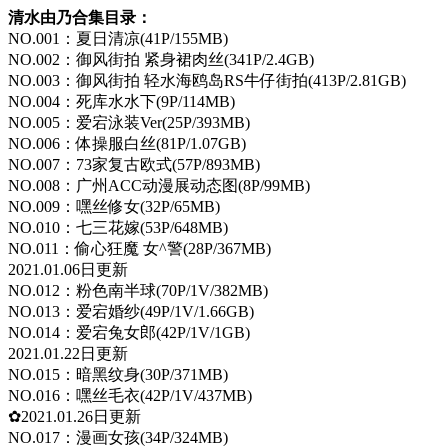
清水由乃合集目录：
NO.001：夏日清凉(41P/155MB)
NO.002：御风街拍 紧身裙肉丝(341P/2.4GB)
NO.003：御风街拍 轻水海鸥岛RS牛仔街拍(413P/2.81GB)
NO.004：死库水水下(9P/114MB)
NO.005：爱宕泳装Ver(25P/393MB)
NO.006：体操服白丝(81P/1.07GB)
NO.007：73家复古欧式(57P/893MB)
NO.008：广州ACC动漫展动态图(8P/99MB)
NO.009：嘿丝修女(32P/65MB)
NO.010：七三花嫁(53P/648MB)
NO.011：偷心狂魔 女^警(28P/367MB)
2021.01.06日更新
NO.012：粉色南半球(70P/1V/382MB)
NO.013：爱宕婚纱(49P/1V/1.66GB)
NO.014：爱宕兔女郎(42P/1V/1GB)
2021.01.22日更新
NO.015：暗黑纹身(30P/371MB)
NO.016：嘿丝毛衣(42P/1V/437MB)
✿2021.01.26日更新
NO.017：漫画女孩(34P/324MB)