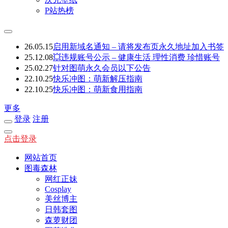
P站热榜
26.05.15
启用新域名通知 – 请将发布页永久地址加入书签
25.12.08
💥违规账号公示 – 健康生活 理性消费 珍惜账号
25.02.27
针对图萌永久会员以下公告
22.10.25
快乐冲图：萌新解压指南
22.10.25
快乐冲图：萌新食用指南
更多
登录
注册
点击登录
网站首页
图毒森林
网红正妹
Cosplay
美丝博主
日韩套图
森萝财团