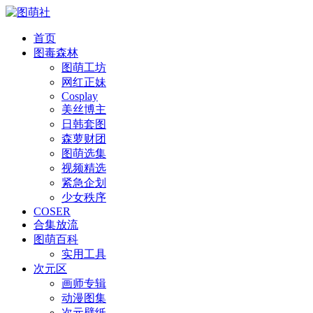
首页
图毒森林
图萌工坊
网红正妹
Cosplay
美丝博主
日韩套图
森萝财团
图萌选集
视频精选
紧急企划
少女秩序
COSER
合集放流
图萌百科
实用工具
次元区
画师专辑
动漫图集
次元壁纸