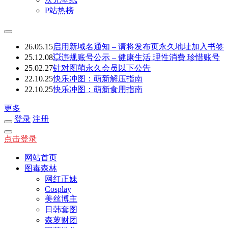
P站热榜
26.05.15
启用新域名通知 – 请将发布页永久地址加入书签
25.12.08
💥违规账号公示 – 健康生活 理性消费 珍惜账号
25.02.27
针对图萌永久会员以下公告
22.10.25
快乐冲图：萌新解压指南
22.10.25
快乐冲图：萌新食用指南
更多
登录
注册
点击登录
网站首页
图毒森林
网红正妹
Cosplay
美丝博主
日韩套图
森萝财团