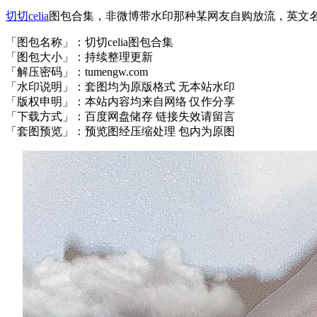
切切celia
图包合集，非微博带水印那种某网友自购放流，英文名celi
「图包名称」：切切celia图包合集
「图包大小」：持续整理更新
「解压密码」：tumengw.com
「水印说明」：套图均为原版格式 无本站水印
「版权申明」：本站内容均来自网络 仅作分享
「下载方式」：百度网盘储存 链接失效请留言
「套图预览」：预览图经压缩处理 包内为原图