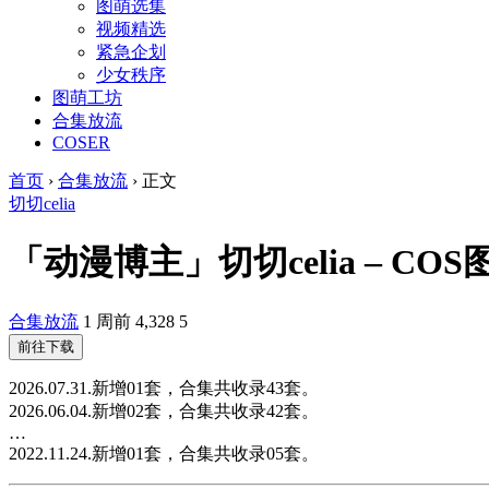
图萌选集
视频精选
紧急企划
少女秩序
图萌工坊
合集放流
COSER
首页
›
合集放流
›
正文
切切celia
「动漫博主」切切celia – C
合集放流
1 周前
4,328
5
前往下载
2026.07.31.新增01套，合集共收录43套。
2026.06.04.新增02套，合集共收录42套。
…
2022.11.24.新增01套，合集共收录05套。