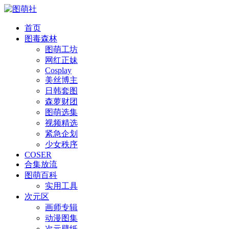
首页
图毒森林
图萌工坊
网红正妹
Cosplay
美丝博主
日韩套图
森萝财团
图萌选集
视频精选
紧急企划
少女秩序
COSER
合集放流
图萌百科
实用工具
次元区
画师专辑
动漫图集
次元壁纸