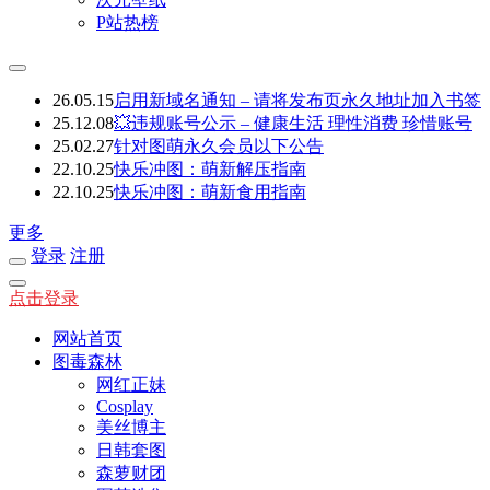
P站热榜
26.05.15
启用新域名通知 – 请将发布页永久地址加入书签
25.12.08
💥违规账号公示 – 健康生活 理性消费 珍惜账号
25.02.27
针对图萌永久会员以下公告
22.10.25
快乐冲图：萌新解压指南
22.10.25
快乐冲图：萌新食用指南
更多
登录
注册
点击登录
网站首页
图毒森林
网红正妹
Cosplay
美丝博主
日韩套图
森萝财团