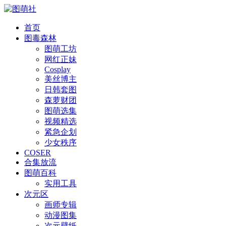
首页
图毒森林
图萌工坊
网红正妹
Cosplay
美丝博主
日韩套图
森萝财团
图萌选集
视频精选
紧急企划
少女秩序
COSER
合集放流
图萌百科
实用工具
次元区
画师专辑
动漫图集
次元壁纸