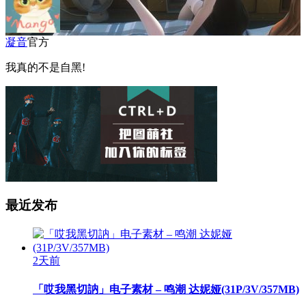
凝音
官方
我真的不是自黑!
最近发布
2天前
「哎我黑切訥」电子素材 – 鸣潮 达妮娅(31P/3V/357MB)