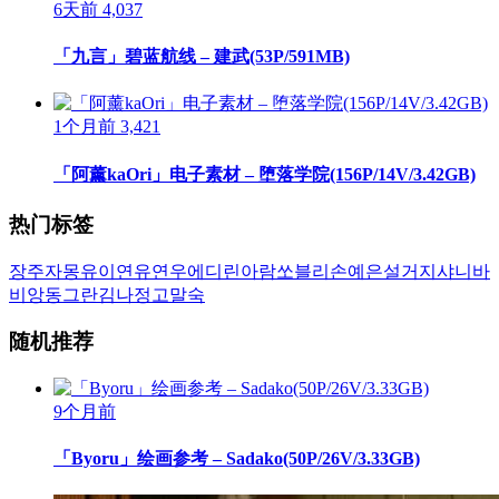
6天前
4,037
「九言」碧蓝航线 – 建武(53P/591MB)
1个月前
3,421
「阿薰kaOri」电子素材 – 堕落学院(156P/14V/3.42GB)
热门标签
장주
자몽
유이
연유
연우
에디린
아람
쏘블리
손예은
설거지
샤니
바
비앙
동그란
김나정
고말숙
随机推荐
9个月前
「Byoru」绘画参考 – Sadako(50P/26V/3.33GB)