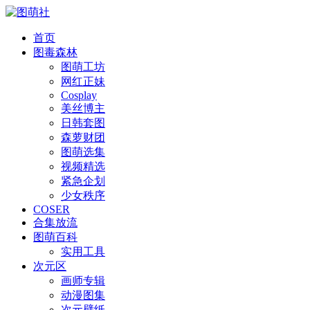
首页
图毒森林
图萌工坊
网红正妹
Cosplay
美丝博主
日韩套图
森萝财团
图萌选集
视频精选
紧急企划
少女秩序
COSER
合集放流
图萌百科
实用工具
次元区
画师专辑
动漫图集
次元壁纸