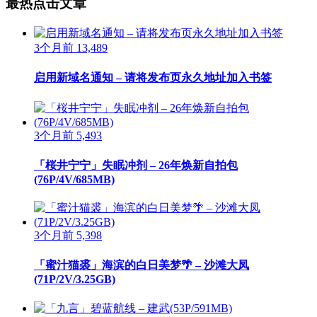
最热点击文章
3个月前
13,489
启用新域名通知 – 请将发布页永久地址加入书签
3个月前
5,493
「桜井宁宁」失眠冲剂 – 26年焕新自拍包
(76P/4V/685MB)
3个月前
5,398
「蜜汁猫裘」海滨的白日美梦🌴 – 沙滩大凤
(71P/2V/3.25GB)