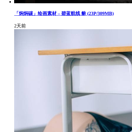
「焖焖碳」绘画素材 – 碧蓝航线 貅 (23P/309MB)
2天前