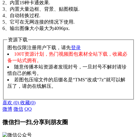
2、内置19种卡通效果.
3、内置大量边框、背景、贴图模版.
4、自动转换过程.
5、它可在无网连接的情况下使用.
6、输出图像大小最大为4096px.
资源下载
图包仅限注册用户下载，请先
登录
100T资源计划，热门视频图包素材全站下载，收藏必
备一站式拥有。
随意传播本站资源者发现封号，一旦封号不解封请珍
惜自己的帐号。
若图包压缩文件的后缀名是“TMS”改成“7z”就可以解
压了，请勿在线解压。
赞助说明
解压教程
喜欢
(
0
)
收藏
(
0
)
微博
微信
QQ
微信扫一扫,分享到朋友圈