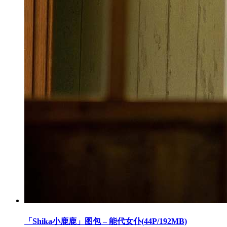
「Shika小鹿鹿」图包 – 能代女仆(44P/192MB)