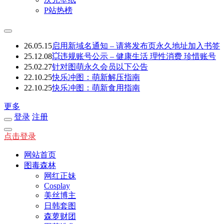
P站热榜
26.05.15
启用新域名通知 – 请将发布页永久地址加入书签
25.12.08
💥违规账号公示 – 健康生活 理性消费 珍惜账号
25.02.27
针对图萌永久会员以下公告
22.10.25
快乐冲图：萌新解压指南
22.10.25
快乐冲图：萌新食用指南
更多
登录
注册
点击登录
网站首页
图毒森林
网红正妹
Cosplay
美丝博主
日韩套图
森萝财团