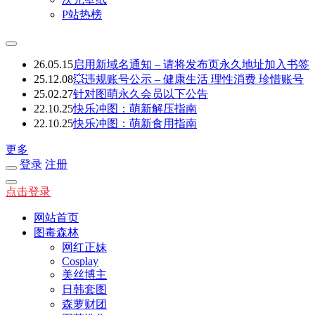
P站热榜
26.05.15
启用新域名通知 – 请将发布页永久地址加入书签
25.12.08
💥违规账号公示 – 健康生活 理性消费 珍惜账号
25.02.27
针对图萌永久会员以下公告
22.10.25
快乐冲图：萌新解压指南
22.10.25
快乐冲图：萌新食用指南
更多
登录
注册
点击登录
网站首页
图毒森林
网红正妹
Cosplay
美丝博主
日韩套图
森萝财团