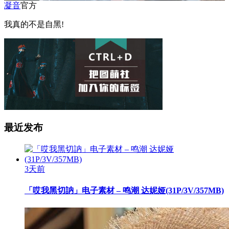
凝音
官方
我真的不是自黑!
最近发布
3天前
「哎我黑切訥」电子素材 – 鸣潮 达妮娅(31P/3V/357MB)