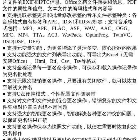
片文件的EXIF和IPTC信息、Office文档文件摘要和信息、PDF
文件的属性和信息、文本文件的编码格式和内容等
■ 支持提取标签更名和批量修改标签的音乐文件标签种类：各
音乐格式自有标签和APE、ID3v1和ID3v2标签；支持音乐格
式包括：MP3、APE、FLAC、ASF、WAV、AAC、OGG、
MPC、MP4、TTA、AC3、WavPack、OptimFrog、TwinVQ、
DSD(DSF、DFF)
■ 支持元变量功能，为更名增添了灵活多变、随心所欲的效果
■ 支持功能强大的文件列表导出功能，可导出为Excel（无需
安装Office）、Html、Rtf、Csv、Tsv等格式
■ 支持全程记录每一更名命令操作，可保存和载入操作记录作
为更名批处理
■ 支持无限次撤销更名操作，只要没有关闭软件，就可以恢复
至最初文件名
■ 支持U盘便携模式，个性配置文件随身带
■ 支持对文件和文件夹的混合更名操作，错综复杂的文件和文
件夹相对位置关系绝不是问题
■ 支持强大的智能更名操作，智能解决各种更名冲突的问题，
以保证更名结果正确
■ 支持更名操作保存为快照文件功能，以便在需要时恢复此次
更名操作
■ 更强大的容错系统以及更贴心的功能提示和示例为用户解惑