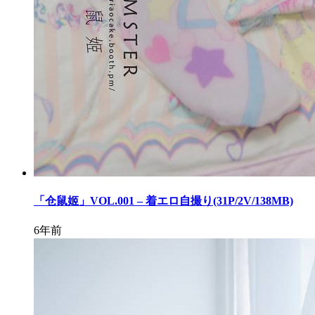
「仓鼠姬」VOL.001 – 着エロ自撮り(31P/2V/138MB)
6年前