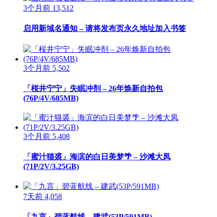
3个月前
13,512
启用新域名通知 – 请将发布页永久地址加入书签
3个月前
5,502
「桜井宁宁」失眠冲剂 – 26年焕新自拍包
(76P/4V/685MB)
3个月前
5,408
「蜜汁猫裘」海滨的白日美梦🌴 – 沙滩大凤
(71P/2V/3.25GB)
7天前
4,058
「九言」碧蓝航线 – 建武(53P/591MB)