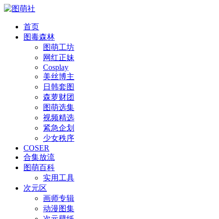
首页
图毒森林
图萌工坊
网红正妹
Cosplay
美丝博主
日韩套图
森萝财团
图萌选集
视频精选
紧急企划
少女秩序
COSER
合集放流
图萌百科
实用工具
次元区
画师专辑
动漫图集
次元壁纸