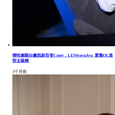
惆怅媚眼白嫩肌肤百变Coser，LENivayaAya_爱雅OL造
型太吸睛
3个月前