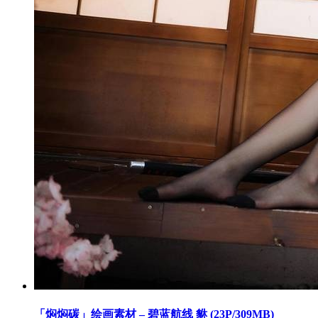
「焖焖碳」绘画素材 – 碧蓝航线 貅 (23P/309MB)