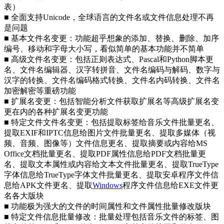
表）
■ 全面支持Unicode，全球语言的文件名或文件信息处理不再
是问题
■ 基本文件名变更：功能超乎想象的添加、替换、删除、加序
编号、移动和字母大小写，看似简单的基本功能并不简单
■ 高级文件名变更：包括正则表达式、Pascal和Python脚本更
名、文件名编辑器、汉字转拼音、文件名编码与解码、数字与
汉字的转换、文件名编码格式转换、文件名内码转换、文件名
加密解密等重磅功能
■ 扩展名变更：包括智能分析文件获取扩展名等高级扩展名变
更在内的各种扩展名变更功能
■ 特定文件文件名变更：包括提取标签给音乐文件批量更名、
提取EXIF和IPTC信息给图片文件批量更名、提取多媒体（视
频、音频、图像等）文件信息更名、提取摘要或内容给MS
Office文档批量更名、提取PDF属性信息给PDF文档批量更
名、提取文本属性或内容给文本文件批量更名、提取TrueType
字体信息给TrueType字体文件批量更名、提取安卓程序文件信
息给APK文件更名、提取
Windows
程序文件信息给EXE文件更
名各大版块
■ 功能极为强大的文件的时间属性和文件属性批量修改版块
■ 特定文件信息批量修改：批量处理包括音乐文件的标签、图