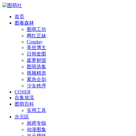
首页
图毒森林
图萌工坊
网红正妹
Cosplay
美丝博主
日韩套图
森萝财团
图萌选集
视频精选
紧急企划
少女秩序
COSER
合集放流
图萌百科
实用工具
次元区
画师专辑
动漫图集
次元壁纸