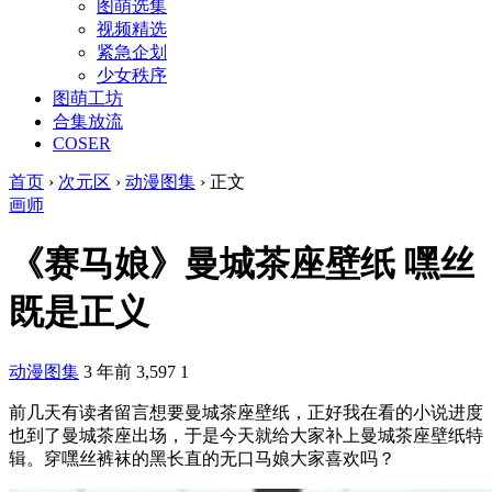
图萌选集
视频精选
紧急企划
少女秩序
图萌工坊
合集放流
COSER
首页
›
次元区
›
动漫图集
›
正文
画师
《赛马娘》曼城茶座壁纸 嘿丝
既是正义
动漫图集
3 年前
3,597
1
前几天有读者留言想要曼城茶座壁纸，正好我在看的小说进度
也到了曼城茶座出场，于是今天就给大家补上曼城茶座壁纸特
辑。穿嘿丝裤袜的黑长直的无口马娘大家喜欢吗？