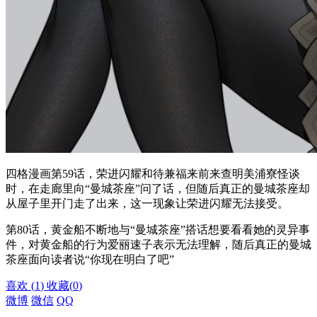
四格漫画第59话，荣进闪耀和待兼福来前来查明美浦寮怪谈
时，在走廊里向“曼城茶座”问了话，但随后真正的曼城茶座却
从屋子里开门走了出来，这一现象让荣进闪耀无法接受。
第80话，黄金船不断地与“曼城茶座”搭话想要看看她的灵异事
件，对黄金船的行为爱丽速子表示无法理解，随后真正的曼城
茶座面向读者说“你现在明白了吧”
喜欢
(
1
)
收藏
(
0
)
微博
微信
QQ