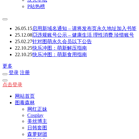
P站热榜
26.05.15
启用新域名通知 – 请将发布页永久地址加入书签
25.12.08
💥违规账号公示 – 健康生活 理性消费 珍惜账号
25.02.27
针对图萌永久会员以下公告
22.10.25
快乐冲图：萌新解压指南
22.10.25
快乐冲图：萌新食用指南
更多
登录
注册
点击登录
网站首页
图毒森林
网红正妹
Cosplay
美丝博主
日韩套图
森萝财团