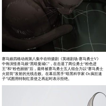
赛马娘四格动画第八集中在特摄剧《英雄剧场·赛马勇士V》
中饰演怪兽马娘“黑暗曼城C”，在击退了两位勇士“粉色进
王”和“粉色丽丽”后，最终被赛马勇士五人组合力以“赛马勇士
火箭筒”发射的光线击败。在幕后黑手“暗黑科学家·Dr.疯狂速
子”试图用特制红茶使之再起时表示拒绝。