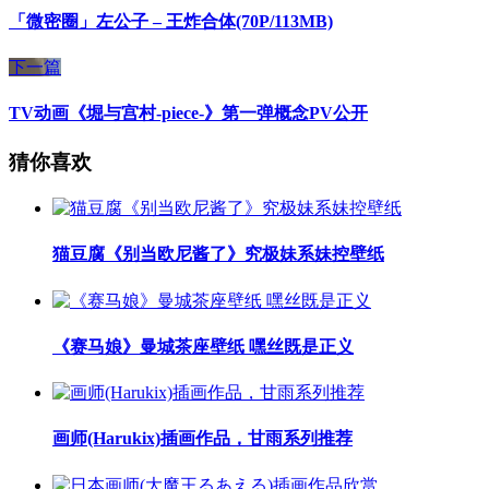
「微密圈」左公子 – 王炸合体(70P/113MB)
下一篇
TV动画《堀与宫村-piece-》第一弹概念PV公开
猜你喜欢
猫豆腐《别当欧尼酱了》究极妹系妹控壁纸
《赛马娘》曼城茶座壁纸 嘿丝既是正义
画师(Harukix)插画作品，甘雨系列推荐