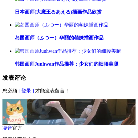
日本画师(大魔王るあえる)插画作品欣赏
岛国画师（ふつー）华丽的萌妹插画作品
韩国画师Junhwan作品推荐；少女们的细腰美腿
发表评论
您必须
[ 登录 ]
才能发表留言！
凝音
官方