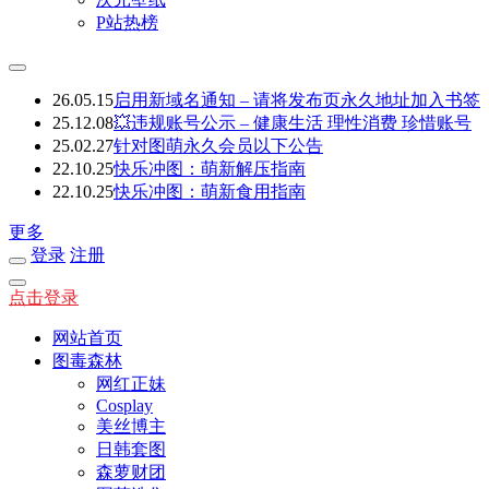
P站热榜
26.05.15
启用新域名通知 – 请将发布页永久地址加入书签
25.12.08
💥违规账号公示 – 健康生活 理性消费 珍惜账号
25.02.27
针对图萌永久会员以下公告
22.10.25
快乐冲图：萌新解压指南
22.10.25
快乐冲图：萌新食用指南
更多
登录
注册
点击登录
网站首页
图毒森林
网红正妹
Cosplay
美丝博主
日韩套图
森萝财团