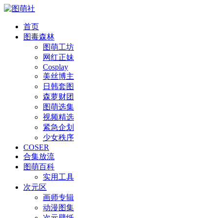
首页
图毒森林
图萌工坊
网红正妹
Cosplay
美丝博主
日韩套图
森萝财团
图萌选集
视频精选
紧急企划
少女秩序
COSER
合集放流
图萌百科
实用工具
次元区
画师专辑
动漫图集
次元壁纸