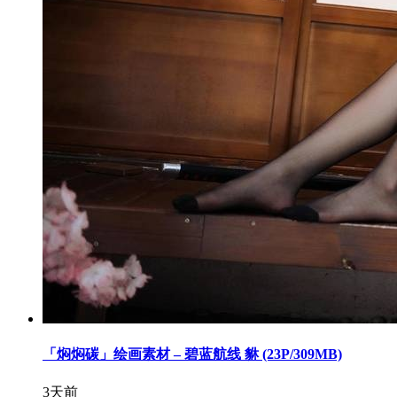
「焖焖碳」绘画素材 – 碧蓝航线 貅 (23P/309MB)
3天前