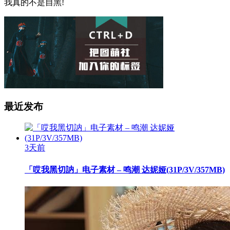
我真的不是自黑!
最近发布
3天前
「哎我黑切訥」电子素材 – 鸣潮 达妮娅(31P/3V/357MB)