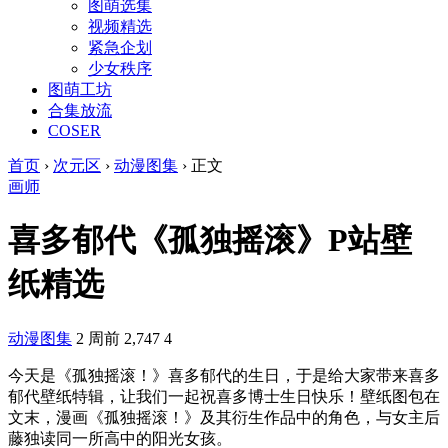
图萌选集
视频精选
紧急企划
少女秩序
图萌工坊
合集放流
COSER
首页
›
次元区
›
动漫图集
›
正文
画师
喜多郁代《孤独摇滚》P站壁
纸精选
动漫图集
2 周前
2,747
4
今天是《孤独摇滚！》喜多郁代的生日，于是给大家带来喜多
郁代壁纸特辑，让我们一起祝喜多博士生日快乐！壁纸图包在
文末，漫画《孤独摇滚！》及其衍生作品中的角色，与女主后
藤独读同一所高中的阳光女孩。