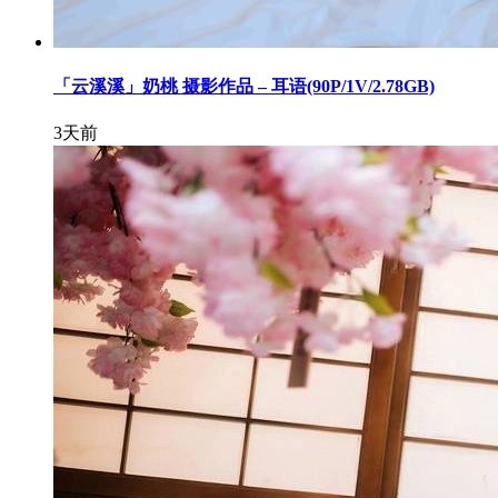
「云溪溪」奶桃 摄影作品 – 耳语(90P/1V/2.78GB)
3天前