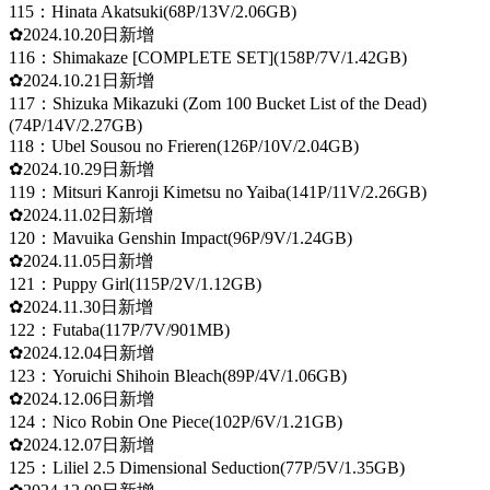
115：Hinata Akatsuki(68P/13V/2.06GB)
✿2024.10.20日新增
116：Shimakaze [COMPLETE SET](158P/7V/1.42GB)
✿2024.10.21日新增
117：Shizuka Mikazuki (Zom 100 Bucket List of the Dead)
(74P/14V/2.27GB)
118：Ubel Sousou no Frieren(126P/10V/2.04GB)
✿2024.10.29日新增
119：Mitsuri Kanroji Kimetsu no Yaiba(141P/11V/2.26GB)
✿2024.11.02日新增
120：Mavuika Genshin Impact(96P/9V/1.24GB)
✿2024.11.05日新增
121：Puppy Girl(115P/2V/1.12GB)
✿2024.11.30日新增
122：Futaba(117P/7V/901MB)
✿2024.12.04日新增
123：Yoruichi Shihoin Bleach(89P/4V/1.06GB)
✿2024.12.06日新增
124：Nico Robin One Piece(102P/6V/1.21GB)
✿2024.12.07日新增
125：Liliel 2.5 Dimensional Seduction(77P/5V/1.35GB)