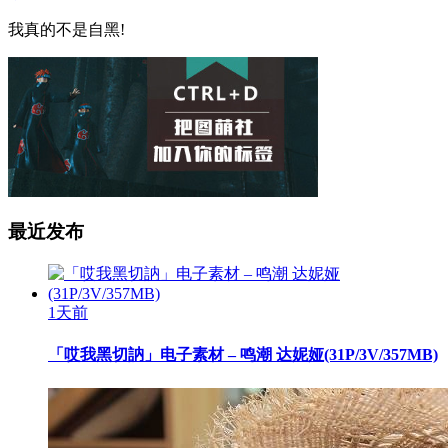
我真的不是自黑!
最近发布
1天前
「哎我黑切訥」电子素材 – 鸣潮 达妮娅(31P/3V/357MB)