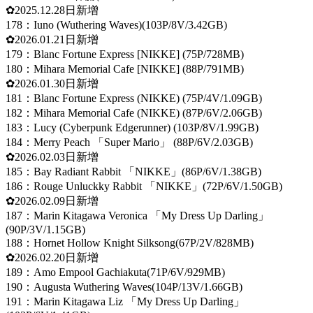
✿2025.12.28日新增
178：Iuno (Wuthering Waves)(103P/8V/3.42GB)
✿2026.01.21日新增
179：Blanc Fortune Express [NIKKE] (75P/728MB)
180：Mihara Memorial Cafe [NIKKE] (88P/791MB)
✿2026.01.30日新增
181：Blanc Fortune Express (NIKKE) (75P/4V/1.09GB)
182：Mihara Memorial Cafe (NIKKE) (87P/6V/2.06GB)
183：Lucy (Cyberpunk Edgerunner) (103P/8V/1.99GB)
184：Merry Peach 「Super Mario」 (88P/6V/2.03GB)
✿2026.02.03日新增
185：Bay Radiant Rabbit 「NIKKE」(86P/6V/1.38GB)
186：Rouge Unluckky Rabbit 「NIKKE」(72P/6V/1.50GB)
✿2026.02.09日新增
187：Marin Kitagawa Veronica 「My Dress Up Darling」
(90P/3V/1.15GB)
188：Hornet Hollow Knight Silksong(67P/2V/828MB)
✿2026.02.20日新增
189：Amo Empool Gachiakuta(71P/6V/929MB)
190：Augusta Wuthering Waves(104P/13V/1.66GB)
191：Marin Kitagawa Liz 「My Dress Up Darling」