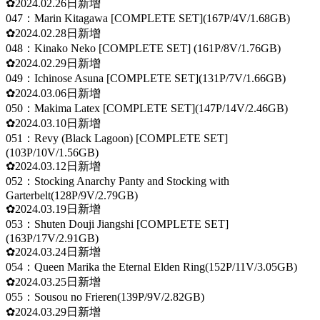
✿2024.02.26日新增
047：Marin Kitagawa [COMPLETE SET](167P/4V/1.68GB)
✿2024.02.28日新增
048：Kinako Neko [COMPLETE SET] (161P/8V/1.76GB)
✿2024.02.29日新增
049：Ichinose Asuna [COMPLETE SET](131P/7V/1.66GB)
✿2024.03.06日新增
050：Makima Latex [COMPLETE SET](147P/14V/2.46GB)
✿2024.03.10日新增
051：Revy (Black Lagoon) [COMPLETE SET]
(103P/10V/1.56GB)
✿2024.03.12日新增
052：Stocking Anarchy Panty and Stocking with
Garterbelt(128P/9V/2.79GB)
✿2024.03.19日新增
053：Shuten Douji Jiangshi [COMPLETE SET]
(163P/17V/2.91GB)
✿2024.03.24日新增
054：Queen Marika the Eternal Elden Ring(152P/11V/3.05GB)
✿2024.03.25日新增
055：Sousou no Frieren(139P/9V/2.82GB)
✿2024.03.29日新增