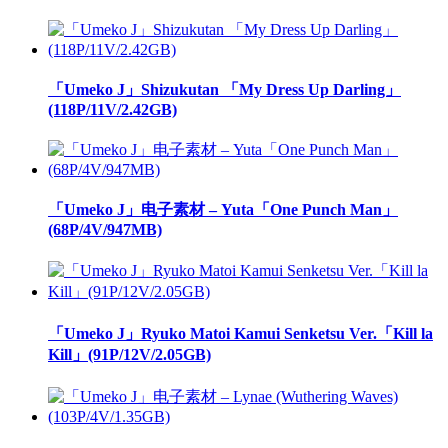
「Umeko J」Shizukutan 「My Dress Up Darling」
(118P/11V/2.42GB)
「Umeko J」电子素材 – Yuta「One Punch Man」
(68P/4V/947MB)
「Umeko J」Ryuko Matoi Kamui Senketsu Ver.「Kill la
Kill」(91P/12V/2.05GB)