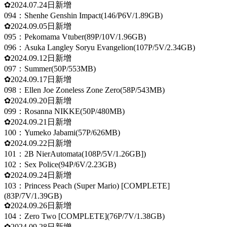
✿2024.07.24日新增
094：Shenhe Genshin Impact(146/P6V/1.89GB)
✿2024.09.05日新增
095：Pekomama Vtuber(89P/10V/1.96GB)
096：Asuka Langley Soryu Evangelion(107P/5V/2.34GB)
✿2024.09.12日新增
097：Summer(50P/553MB)
✿2024.09.17日新增
098：Ellen Joe Zoneless Zone Zero(58P/543MB)
✿2024.09.20日新增
099：Rosanna NIKKE(50P/480MB)
✿2024.09.21日新增
100：Yumeko Jabami(57P/626MB)
✿2024.09.22日新增
101：2B NierAutomata(108P/5V/1.26GB])
102：Sex Police(94P/6V/2.23GB)
✿2024.09.24日新增
103：Princess Peach (Super Mario) [COMPLETE]
(83P/7V/1.39GB)
✿2024.09.26日新增
104：Zero Two [COMPLETE](76P/7V/1.38GB)
✿2024.09.28日新增