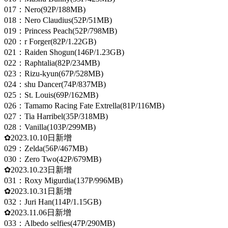
017：Nero(92P/188MB)
018：Nero Claudius(52P/51MB)
019：Princess Peach(52P/798MB)
020：r Forger(82P/1.22GB)
021：Raiden Shogun(146P/1.23GB)
022：Raphtalia(82P/234MB)
023：Rizu-kyun(67P/528MB)
024：shu Dancer(74P/837MB)
025：St. Louis(69P/162MB)
026：Tamamo Racing Fate Extrella(81P/116MB)
027：Tia Harribel(35P/318MB)
028：Vanilla(103P/299MB)
✿2023.10.10日新增
029：Zelda(56P/467MB)
030：Zero Two(42P/679MB)
✿2023.10.23日新增
031：Roxy Migurdia(137P/996MB)
✿2023.10.31日新增
032：Juri Han(114P/1.15GB)
✿2023.11.06日新增
033：Albedo selfies(47P/290MB)