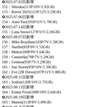
✿2025.07.02日新增
152：Shizuku(113P/10V/1.92GB)
153：Raven 2025(121P/12V/2.29GB)
✿2025.07.06日新增
154：Astra Yao(105P/11V/1.70GB)
✿2025.07.14日新增
155：Luna Snow(127P/11V/2.26GB)
✿2025.08.07日新增
156：Miku Brazilian(103P/7V/1.58GB)
157：Starfire(81P/9V/1.53GB)
158：Mirko(109P/9V/1.64GB)
159：Cantarella(79P/7V/1.28GB)
160：Gemma(93P/7V/1.29GB)
161：Sue Storm(95P/10V/1.59GB)
162：Eve (2B Dress)(107P/11V/1.88GB)
✿2025.08.11日新增
163：Soifon(120P/16V/2.75GB)
✿2025.08.13日新增
164：Emma Frost(100P/18V/2.64GB)
✿2025.08.19日新增
165：Manon(113P/8V/1.69GB)