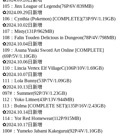
105：Jinx League of Legends(76P/6V/839MB)
✿2024.09.29日新增
106：Cynthia (Pokemon) [COMPLETE](73P/9V/1.19GB)
✿2024.10.02日新增
107：Misty(131P/962MB)
108：Falin Touden Delicious in Dungeon(78P/4V/798MB)
✿2024.10.04日新增
109：Asuna Yuuki Sword Art Online [COMPLETE]
(69P/5V/1.10GB)
✿2024.10.06日新增
110：Lincia Vertex Elf VillageC(106P/10V/1.69GB)
✿2024.10.07日新增
111：Lola Bunny(53P/7V/1.09GB)
✿2024.10.13日新增
097#：Summer(92P/3V/1.23GB)
112：Yoko Littner(43P/13V/944MB)
113：Bulma [COMPLETE SET](135P/16V/2.43GB)
✿2024.10.14日新增
114：Yor Red Homewear(112P/915MB)
✿2024.10.17日新增
100#：Yumeko Jabami Kakegurui(92P/4V/1.10GB)