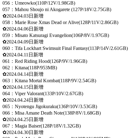
056：Umeowko(110P/12V/1.98GB)
057：Mahou Shoujo ni Akogarete (127P/18V/2.75GB)
✿2024.04.03日新增
058：Marie Rose Xmas Dead or Alive(128P/11V/2.86GB)
✿2024.04.06日新增
059：Misato Katsuragi Evangelion(106P/8V/1.97GB)
✿2024.04.09日新增
060：Tifa Lockhart Swimsuit Final Fantasy(113P/14V/2.61GB)
✿2024.04.11日新增
061：Red Riding Hood(126P/9V/1.96GB)
062：Kitana(118P/953MB)
✿2024.04.14日新增
063：Kitana Mortal Kombat(118P/9V/2.54GB)
✿2024.04.15日新增
064：Viper Valorant(133P/10V/2.67GB)
✿2024.04.24日新增
065：Nyotengu Jigokuraku(136P/10V/3.53GB)
066：Misa Amane Death Note(138P/8V/1.68GB)
✿2024.04.25日新增
067：Magia Baiser(128P/18V/1.32GB)
✿2024.04.30日新增