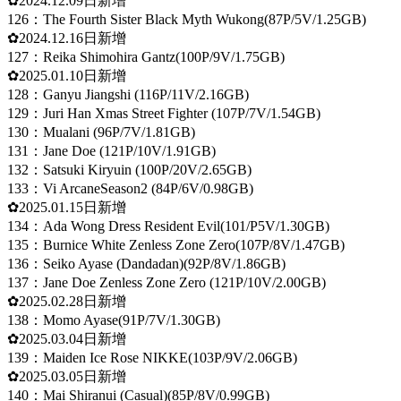
✿2024.12.09日新增
126：The Fourth Sister Black Myth Wukong(87P/5V/1.25GB)
✿2024.12.16日新增
127：Reika Shimohira Gantz(100P/9V/1.75GB)
✿2025.01.10日新增
128：Ganyu Jiangshi (116P/11V/2.16GB)
129：Juri Han Xmas Street Fighter (107P/7V/1.54GB)
130：Mualani (96P/7V/1.81GB)
131：Jane Doe (121P/10V/1.91GB)
132：Satsuki Kiryuin (100P/20V/2.65GB)
133：Vi ArcaneSeason2 (84P/6V/0.98GB)
✿2025.01.15日新增
134：Ada Wong Dress Resident Evil(101/P5V/1.30GB)
135：Burnice White Zenless Zone Zero(107P/8V/1.47GB)
136：Seiko Ayase (Dandadan)(92P/8V/1.86GB)
137：Jane Doe Zenless Zone Zero (121P/10V/2.00GB)
✿2025.02.28日新增
138：Momo Ayase(91P/7V/1.30GB)
✿2025.03.04日新增
139：Maiden Ice Rose NIKKE(103P/9V/2.06GB)
✿2025.03.05日新增
140：Mai Shiranui (Casual)(85P/8V/0.99GB)