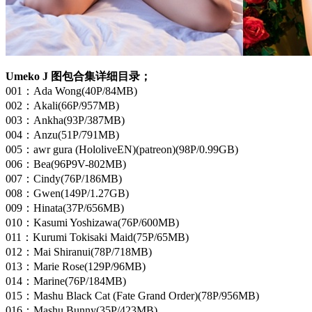
Umeko J 图包合集详细目录；
001：Ada Wong(40P/84MB)
002：Akali(66P/957MB)
003：Ankha(93P/387MB)
004：Anzu(51P/791MB)
005：awr gura (HololiveEN)(patreon)(98P/0.99GB)
006：Bea(96P9V-802MB)
007：Cindy(76P/186MB)
008：Gwen(149P/1.27GB)
009：Hinata(37P/656MB)
010：Kasumi Yoshizawa(76P/600MB)
011：Kurumi Tokisaki Maid(75P/65MB)
012：Mai Shiranui(78P/718MB)
013：Marie Rose(129P/96MB)
014：Marine(76P/184MB)
015：Mashu Black Cat (Fate Grand Order)(78P/956MB)
016：Mashu Bunny(35P/423MB)