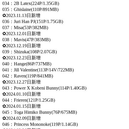
034：2B Latex(224P/1.35GB)
035：Ghislaine(110P/891MB)
✿2023.11.13日新增
036：Juri Han PJ(151P/1.75GB)
037：Misa(53P/382MB)
✿2023.12.01日新增
038：Mavis(47P/383MB)
✿2023.12.19日新增
039：Shizuka(108P/2.07GB)
✿2023.12.23日新增
040：Hange(86P/737MB)
041：Jill Valentine(113P/14V/722MB)
042：Raven(119P/841MB)
✿2023.12.27日新增
043：Power X Kobeni Bunny(114P/1.40GB)
✿2024.01.10日新增
044：Frieren(121P/1.25GB)
✿2024.01.15日新增
045：Toga Himiko Bunny(76P/675MB)
✿2024.02.09日新增
046：Princess Mononoke(119P/1.14GB)