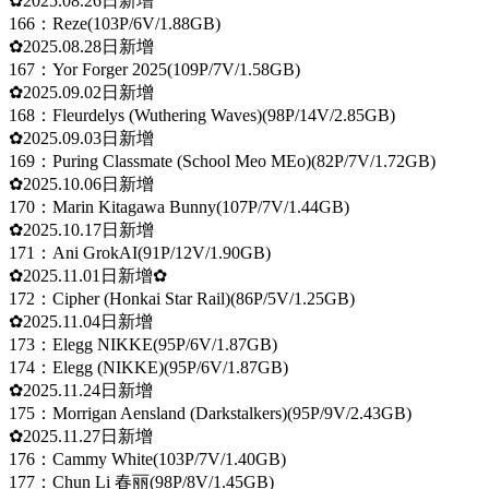
✿2025.08.26日新增
166：Reze(103P/6V/1.88GB)
✿2025.08.28日新增
167：Yor Forger 2025(109P/7V/1.58GB)
✿2025.09.02日新增
168：Fleurdelys (Wuthering Waves)(98P/14V/2.85GB)
✿2025.09.03日新增
169：Puring Classmate (School Meo MEo)(82P/7V/1.72GB)
✿2025.10.06日新增
170：Marin Kitagawa Bunny(107P/7V/1.44GB)
✿2025.10.17日新增
171：Ani GrokAI(91P/12V/1.90GB)
✿2025.11.01日新增✿
172：Cipher (Honkai Star Rail)(86P/5V/1.25GB)
✿2025.11.04日新增
173：Elegg NIKKE(95P/6V/1.87GB)
174：Elegg (NIKKE)(95P/6V/1.87GB)
✿2025.11.24日新增
175：Morrigan Aensland (Darkstalkers)(95P/9V/2.43GB)
✿2025.11.27日新增
176：Cammy White(103P/7V/1.40GB)
177：Chun Li 春丽(98P/8V/1.45GB)