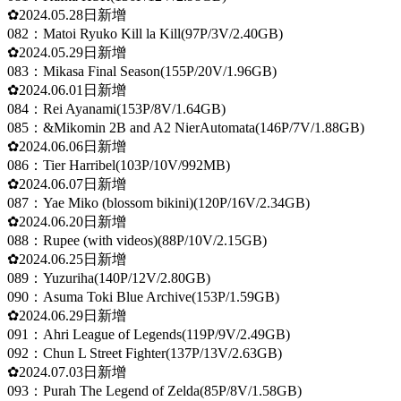
✿2024.05.28日新增
082：Matoi Ryuko Kill la Kill(97P/3V/2.40GB)
✿2024.05.29日新增
083：Mikasa Final Season(155P/20V/1.96GB)
✿2024.06.01日新增
084：Rei Ayanami(153P/8V/1.64GB)
085：&Mikomin 2B and A2 NierAutomata(146P/7V/1.88GB)
✿2024.06.06日新增
086：Tier Harribel(103P/10V/992MB)
✿2024.06.07日新增
087：Yae Miko (blossom bikini)(120P/16V/2.34GB)
✿2024.06.20日新增
088：Rupee (with videos)(88P/10V/2.15GB)
✿2024.06.25日新增
089：Yuzuriha(140P/12V/2.80GB)
090：Asuma Toki Blue Archive(153P/1.59GB)
✿2024.06.29日新增
091：Ahri League of Legends(119P/9V/2.49GB)
092：Chun L Street Fighter(137P/13V/2.63GB)
✿2024.07.03日新增
093：Purah The Legend of Zelda(85P/8V/1.58GB)