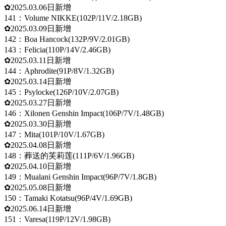
✿2025.03.06日新增
141：Volume NIKKE(102P/11V/2.18GB)
✿2025.03.09日新增
142：Boa Hancock(132P/9V/2.01GB)
143：Felicia(110P/14V/2.46GB)
✿2025.03.11日新增
144：Aphrodite(91P/8V/1.32GB)
✿2025.03.14日新增
145：Psylocke(126P/10V/2.07GB)
✿2025.03.27日新增
146：Xilonen Genshin Impact(106P/7V/1.48GB)
✿2025.03.30日新增
147：Mita(101P/10V/1.67GB)
✿2025.04.08日新增
148：葬送的芙莉莲(111P/6V/1.96GB)
✿2025.04.10日新增
149：Mualani Genshin Impact(96P/7V/1.8GB)
✿2025.05.08日新增
150：Tamaki Kotatsu(96P/4V/1.69GB)
✿2025.06.14日新增
151：Varesa(119P/12V/1.98GB)