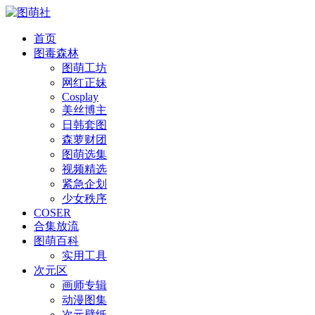
首页
图毒森林
图萌工坊
网红正妹
Cosplay
美丝博主
日韩套图
森萝财团
图萌选集
视频精选
紧急企划
少女秩序
COSER
合集放流
图萌百科
实用工具
次元区
画师专辑
动漫图集
次元壁纸