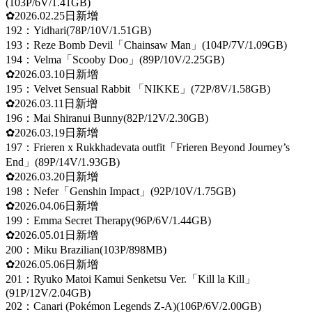
(103P/6V/1.41GB)
✿2026.02.25日新增
192：Yidhari(78P/10V/1.51GB)
193：Reze Bomb Devil「Chainsaw Man」(104P/7V/1.09GB)
194：Velma「Scooby Doo」(89P/10V/2.25GB)
✿2026.03.10日新增
195：Velvet Sensual Rabbit 「NIKKE」(72P/8V/1.58GB)
✿2026.03.11日新增
196：Mai Shiranui Bunny(82P/12V/2.30GB)
✿2026.03.19日新增
197：Frieren x Rukkhadevata outfit「Frieren Beyond Journey’s
End」(89P/14V/1.93GB)
✿2026.03.20日新增
198：Nefer「Genshin Impact」(92P/10V/1.75GB)
✿2026.04.06日新增
199：Emma Secret Therapy(96P/6V/1.44GB)
✿2026.05.01日新增
200：Miku Brazilian(103P/898MB)
✿2026.05.06日新增
201：Ryuko Matoi Kamui Senketsu Ver.「Kill la Kill」
(91P/12V/2.04GB)
202：Canari (Pokémon Legends Z-A)(106P/6V/2.00GB)