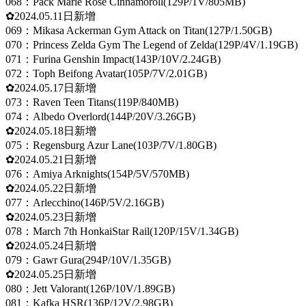
068：Pack Marie Rose Cinnamoroll(129P/1V/805MB)
✿2024.05.11日新增
069：Mikasa Ackerman Gym Attack on Titan(127P/1.50GB)
070：Princess Zelda Gym The Legend of Zelda(129P/4V/1.19GB)
071：Furina Genshin Impact(143P/10V/2.24GB)
072：Toph Beifong Avatar(105P/7V/2.01GB)
✿2024.05.17日新增
073：Raven Teen Titans(119P/840MB)
074：Albedo Overlord(144P/20V/3.26GB)
✿2024.05.18日新增
075：Regensburg Azur Lane(103P/7V/1.80GB)
✿2024.05.21日新增
076：Amiya Arknights(154P/5V/570MB)
✿2024.05.22日新增
077：Arlecchino(146P/5V/2.16GB)
✿2024.05.23日新增
078：March 7th HonkaiStar Rail(120P/15V/1.34GB)
✿2024.05.24日新增
079：Gawr Gura(294P/10V/1.35GB)
✿2024.05.25日新增
080：Jett Valorant(126P/10V/1.89GB)
081：Kafka HSR(136P/12V/2.98GB)