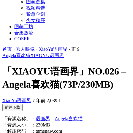
图萌选集
视频精选
紧急企划
少女秩序
图萌工坊
合集放流
COSER
首页
›
秀人映像
›
XiaoYu语画界
›
正文
Angela喜欢猫
XIAOYU
语画界
「XIAOYU语画界」NO.026 –
Angela喜欢猫(73P/230MB)
XiaoYu语画界
7 年前
2,039
1
前往下载
「资源名称」：
语画界
–
Angela喜欢猫
「资源大小」：230MB
「解压密码」：tumengw.com