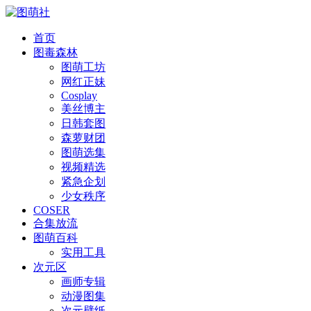
首页
图毒森林
图萌工坊
网红正妹
Cosplay
美丝博主
日韩套图
森萝财团
图萌选集
视频精选
紧急企划
少女秩序
COSER
合集放流
图萌百科
实用工具
次元区
画师专辑
动漫图集
次元壁纸