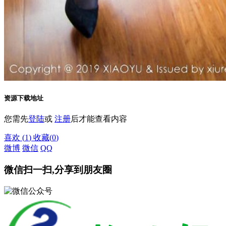
资源下载地址
您需先
登陆
或
注册
后才能查看内容
喜欢
(
1
)
收藏
(
0
)
微博
微信
QQ
微信扫一扫,分享到朋友圈