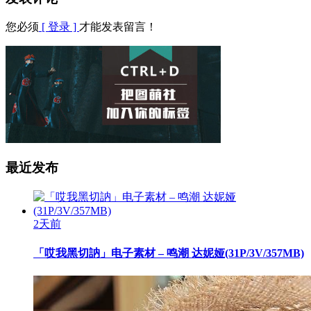
您必须
[ 登录 ]
才能发表留言！
最近发布
2天前
「哎我黑切訥」电子素材 – 鸣潮 达妮娅(31P/3V/357MB)