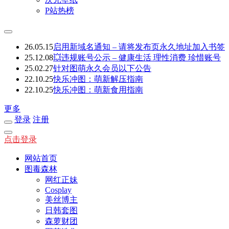
P站热榜
26.05.15
启用新域名通知 – 请将发布页永久地址加入书签
25.12.08
💥违规账号公示 – 健康生活 理性消费 珍惜账号
25.02.27
针对图萌永久会员以下公告
22.10.25
快乐冲图：萌新解压指南
22.10.25
快乐冲图：萌新食用指南
更多
登录
注册
点击登录
网站首页
图毒森林
网红正妹
Cosplay
美丝博主
日韩套图
森萝财团