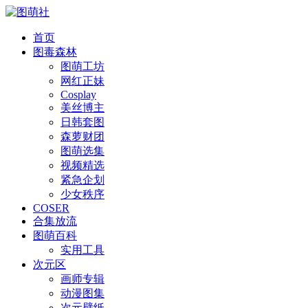
首页
图毒森林
图萌工坊
网红正妹
Cosplay
美丝博主
日韩套图
森萝财团
图萌选集
视频精选
紧急企划
少女秩序
COSER
合集放流
图萌百科
实用工具
次元区
画师专辑
动漫图集
次元壁纸