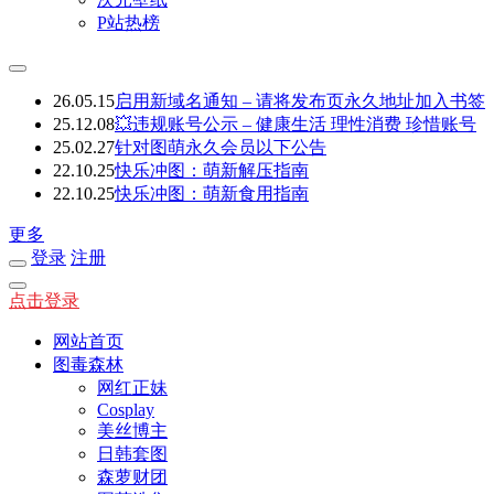
P站热榜
26.05.15
启用新域名通知 – 请将发布页永久地址加入书签
25.12.08
💥违规账号公示 – 健康生活 理性消费 珍惜账号
25.02.27
针对图萌永久会员以下公告
22.10.25
快乐冲图：萌新解压指南
22.10.25
快乐冲图：萌新食用指南
更多
登录
注册
点击登录
网站首页
图毒森林
网红正妹
Cosplay
美丝博主
日韩套图
森萝财团