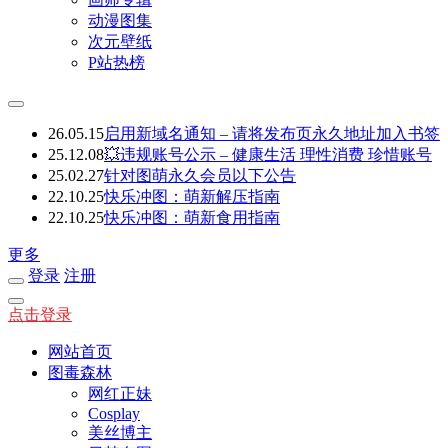
动漫图集
次元壁纸
P站热榜
26.05.15
启用新域名通知 – 请将发布页永久地址加入书签
25.12.08
💥违规账号公示 – 健康生活 理性消费 珍惜账号
25.02.27
针对图萌永久会员以下公告
22.10.25
快乐冲图：萌新解压指南
22.10.25
快乐冲图：萌新食用指南
更多
登录
注册
点击登录
网站首页
图毒森林
网红正妹
Cosplay
美丝博主