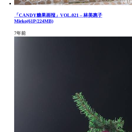
「CANDY糖果画报」VOL.021 – 林美惠子
Mieko(61P/224MB)
7年前