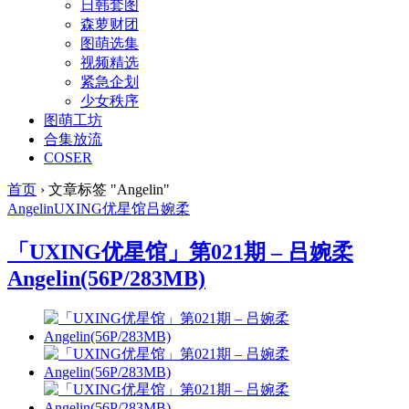
日韩套图
森萝财团
图萌选集
视频精选
紧急企划
少女秩序
图萌工坊
合集放流
COSER
首页
›
文章标签 "Angelin"
Angelin
UXING
优星馆
吕婉柔
「UXING优星馆」第021期 – 吕婉柔
Angelin(56P/283MB)