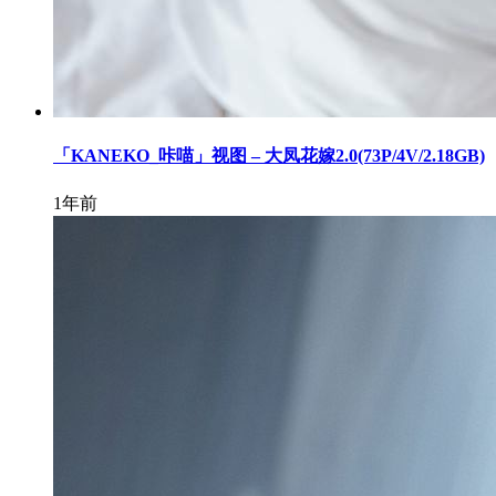
「KANEKO_咔喵」视图 – 大凤花嫁2.0(73P/4V/2.18GB)
1年前