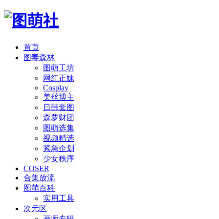
首页
图毒森林
图萌工坊
网红正妹
Cosplay
美丝博主
日韩套图
森萝财团
图萌选集
视频精选
紧急企划
少女秩序
COSER
合集放流
图萌百科
实用工具
次元区
画师专辑