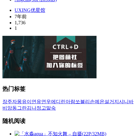
UXING优星馆
7年前
1,736
1
热门标签
장주
자몽
유이
연유
연우
에디린
아람
쏘블리
손예은
설거지
샤니
바
비앙
동그란
김나정
고말숙
随机阅读