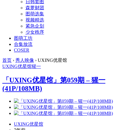
日韩套图
森萝财团
图萌选集
视频精选
紧急企划
少女秩序
图萌工坊
合集放流
COSER
首页
›
秀人映像
›
UXING优星馆
UXING
优星馆
猩一
「UXING优星馆」第059期 – 猩一
(41P/108MB)
UXING优星馆