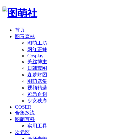
首页
图毒森林
图萌工坊
网红正妹
Cosplay
美丝博主
日韩套图
森萝财团
图萌选集
视频精选
紧急企划
少女秩序
COSER
合集放流
图萌百科
实用工具
次元区
画师专辑