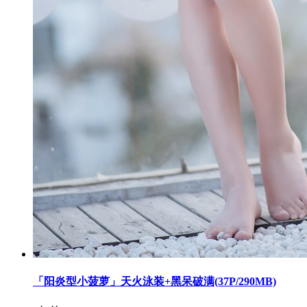
「阳炎型小菠萝」天火泳装+黑呆破满(37P/290MB)