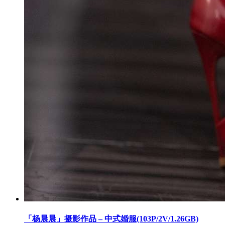
「杨晨晨」摄影作品 – 中式婚服(103P/2V/1.26GB)