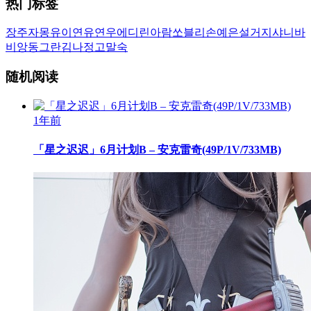
热门标签
장주
자몽
유이
연유
연우
에디린
아람
쏘블리
손예은
설거지
샤니
바
비앙
동그란
김나정
고말숙
随机阅读
1年前
「星之迟迟」6月计划B – 安克雷奇(49P/1V/733MB)