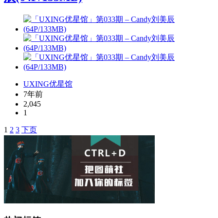
UXING优星馆
7年前
2,045
1
1
2
3
下页
文
章
导
航