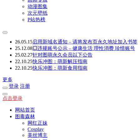
动漫图集
次元壁纸
P站热榜
26.05.15
启用新域名通知 – 请将发布页永久地址加入书签
25.12.08
💥违规账号公示 – 健康生活 理性消费 珍惜账号
25.02.27
针对图萌永久会员以下公告
22.10.25
快乐冲图：萌新解压指南
22.10.25
快乐冲图：萌新食用指南
更多
登录
注册
点击登录
网站首页
图毒森林
网红正妹
Cosplay
美丝博主