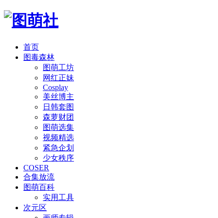
首页
图毒森林
图萌工坊
网红正妹
Cosplay
美丝博主
日韩套图
森萝财团
图萌选集
视频精选
紧急企划
少女秩序
COSER
合集放流
图萌百科
实用工具
次元区
画师专辑