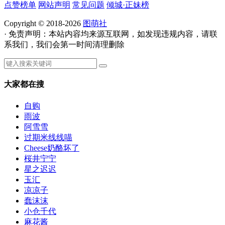
点赞榜单
网站声明
常见问题
倾城·正妹榜
Copyright © 2018-2026
图萌社
· 免责声明：本站内容均来源互联网，如发现违规内容，请联
系我们，我们会第一时间清理删除
大家都在搜
自购
雨波
阿雪雪
过期米线线喵
Cheese奶酪坏了
桜井宁宁
星之迟迟
玉汇
凉凉子
蠢沫沫
小仓千代
麻花酱