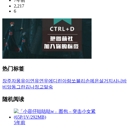
7年前
2,217
6
热门标签
장주
자몽
유이
연유
연우
에디린
아람
쏘블리
손예은
설거지
샤니
바
비앙
동그란
김나정
고말숙
随机阅读
5年前