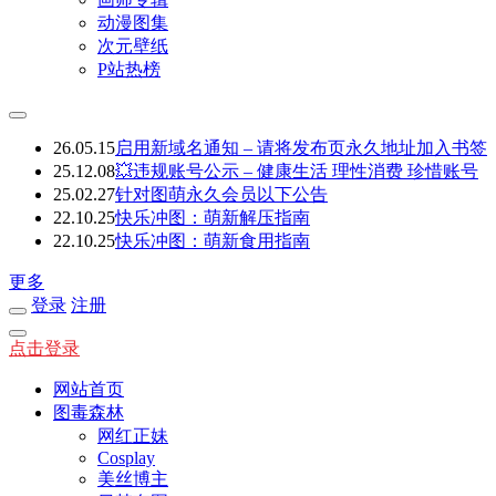
动漫图集
次元壁纸
P站热榜
26.05.15
启用新域名通知 – 请将发布页永久地址加入书签
25.12.08
💥违规账号公示 – 健康生活 理性消费 珍惜账号
25.02.27
针对图萌永久会员以下公告
22.10.25
快乐冲图：萌新解压指南
22.10.25
快乐冲图：萌新食用指南
更多
登录
注册
点击登录
网站首页
图毒森林
网红正妹
Cosplay
美丝博主