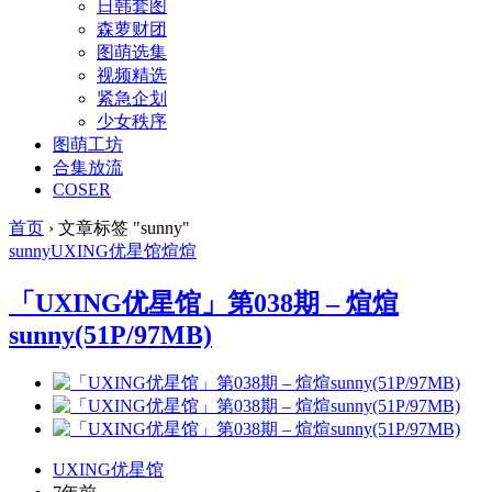
日韩套图
森萝财团
图萌选集
视频精选
紧急企划
少女秩序
图萌工坊
合集放流
COSER
首页
›
文章标签 "sunny"
sunny
UXING
优星馆
煊煊
「UXING优星馆」第038期 – 煊煊
sunny(51P/97MB)
UXING优星馆