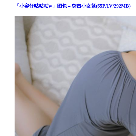
「小容仔咕咕咕w」图包 – 突击小女紧(65P/1V/292MB)