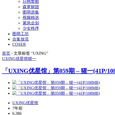
日韩套图
森萝财团
图萌选集
视频精选
紧急企划
少女秩序
图萌工坊
合集放流
COSER
首页
›
文章标签 "UXING"
UXING
优星馆
猩一
「UXING优星馆」第059期 – 猩一(41P/10
UXING优星馆
7年前
6,386