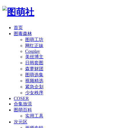
首页
图毒森林
图萌工坊
网红正妹
Cosplay
美丝博主
日韩套图
森萝财团
图萌选集
视频精选
紧急企划
少女秩序
COSER
合集放流
图萌百科
实用工具
次元区
画师专辑