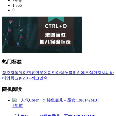
7年前
1,866
0
热门标签
장주
자몽
유이
연유
연우
에디린
아람
쏘블리
손예은
설거지
샤니
바
비앙
동그란
김나정
고말숙
随机阅读
7年前