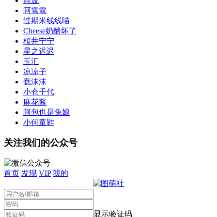
雨波
阿雪雪
过期米线线喵
Cheese奶酪坏了
桜井宁宁
星之迟迟
玉汇
凉凉子
蠢沫沫
小仓千代
麻花酱
阿包也是兔娘
小何童鞋
关注我们的公众号
首页
发现
VIP
我的
显示验证码