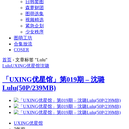
日韩套图
森萝财团
图萌选集
视频精选
紧急企划
少女秩序
图萌工坊
合集放流
COSER
首页
›
文章标签 "Lulu"
Lulu
UXING
优星馆
沈璐
「UXING优星馆」第019期 – 沈璐
Lulu(50P/239MB)
UXING优星馆