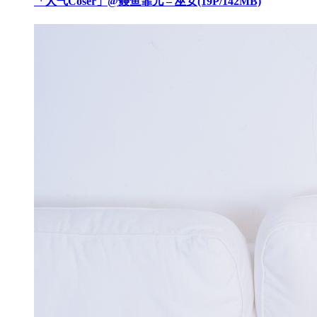
「人气Coser」@鳗鱼霏儿 – 巫女(19P/142MB)