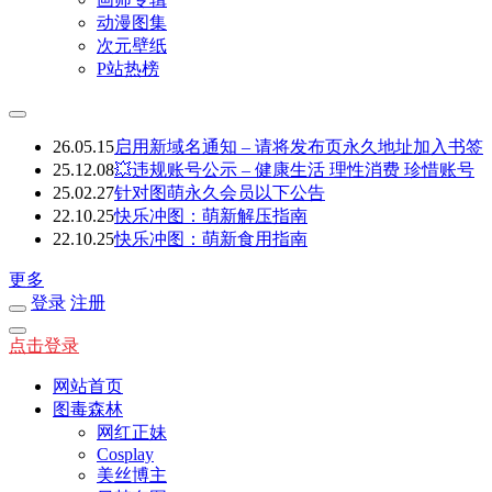
动漫图集
次元壁纸
P站热榜
26.05.15
启用新域名通知 – 请将发布页永久地址加入书签
25.12.08
💥违规账号公示 – 健康生活 理性消费 珍惜账号
25.02.27
针对图萌永久会员以下公告
22.10.25
快乐冲图：萌新解压指南
22.10.25
快乐冲图：萌新食用指南
更多
登录
注册
点击登录
网站首页
图毒森林
网红正妹
Cosplay
美丝博主