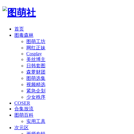
首页
图毒森林
图萌工坊
网红正妹
Cosplay
美丝博主
日韩套图
森萝财团
图萌选集
视频精选
紧急企划
少女秩序
COSER
合集放流
图萌百科
实用工具
次元区
画师专辑