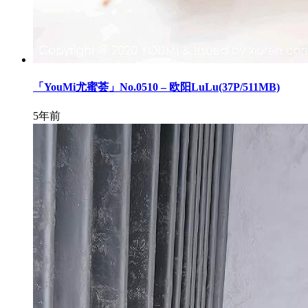
「YouMi尤蜜荟」No.0510 – 欧阳LuLu(37P/511MB)
5年前