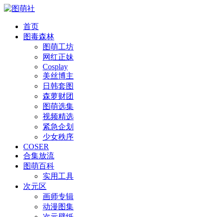
首页
图毒森林
图萌工坊
网红正妹
Cosplay
美丝博主
日韩套图
森萝财团
图萌选集
视频精选
紧急企划
少女秩序
COSER
合集放流
图萌百科
实用工具
次元区
画师专辑
动漫图集
次元壁纸