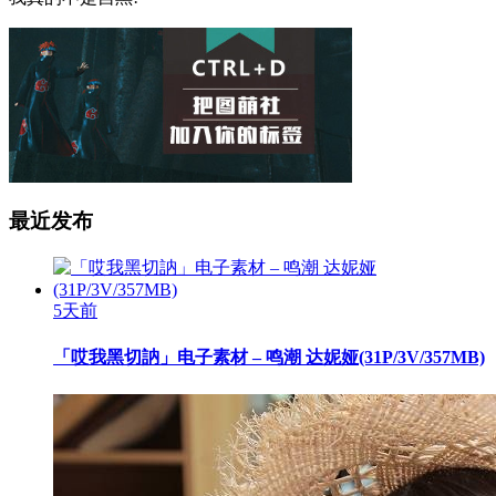
最近发布
5天前
「哎我黑切訥」电子素材 – 鸣潮 达妮娅(31P/3V/357MB)