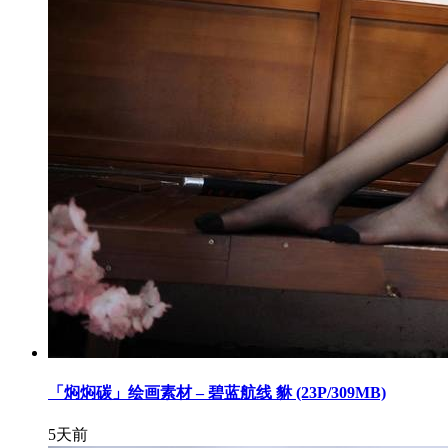
「焖焖碳」绘画素材 – 碧蓝航线 貅 (23P/309MB)
5天前