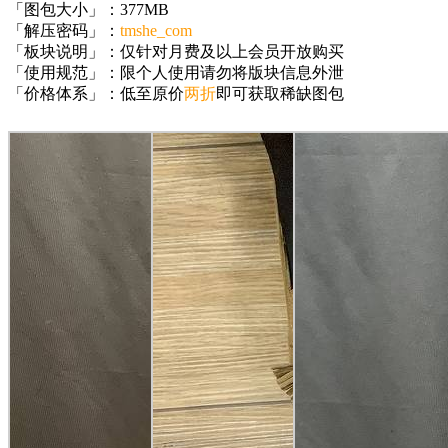
「图包大小」：377MB
「解压密码」：
tmshe_com
「板块说明」：仅针对月费及以上会员开放购买
「使用规范」：限个人使用请勿将版块信息外泄
「价格体系」：低至原价
两折
即可获取稀缺图包