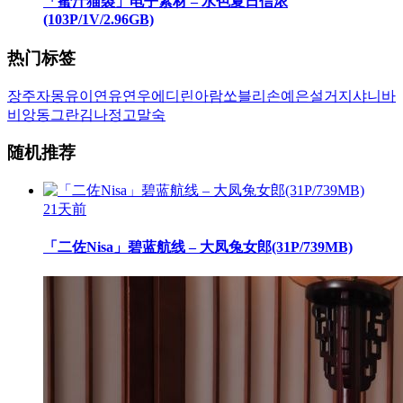
「蜜汁猫裘」电子素材 – 水色夏日信浓
(103P/1V/2.96GB)
热门标签
장주
자몽
유이
연유
연우
에디린
아람
쏘블리
손예은
설거지
샤니
바
비앙
동그란
김나정
고말숙
随机推荐
21天前
「二佐Nisa」碧蓝航线 – 大凤兔女郎(31P/739MB)