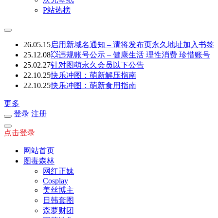
P站热榜
26.05.15
启用新域名通知 – 请将发布页永久地址加入书签
25.12.08
💥违规账号公示 – 健康生活 理性消费 珍惜账号
25.02.27
针对图萌永久会员以下公告
22.10.25
快乐冲图：萌新解压指南
22.10.25
快乐冲图：萌新食用指南
更多
登录
注册
点击登录
网站首页
图毒森林
网红正妹
Cosplay
美丝博主
日韩套图
森萝财团