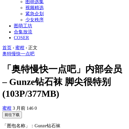
图萌选集
视频精选
紧急企划
少女秩序
图萌工坊
合集放流
COSER
首页
›
蜜柑
›
正文
奥特慢快一点吧
「奥特慢快一点吧」内部会员
– Gunze钻石袜 脚尖很特别
(103P/377MB)
蜜柑
3 月前
146
0
前往下载
「图包名称」：Gunze钻石袜