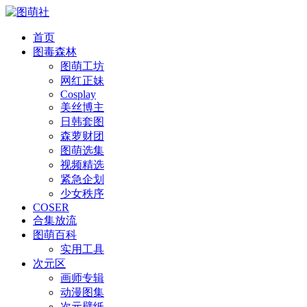
首页
图毒森林
图萌工坊
网红正妹
Cosplay
美丝博主
日韩套图
森萝财团
图萌选集
视频精选
紧急企划
少女秩序
COSER
合集放流
图萌百科
实用工具
次元区
画师专辑
动漫图集
次元壁纸