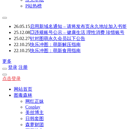
P站热榜
26.05.15
启用新域名通知 – 请将发布页永久地址加入书签
25.12.08
💥违规账号公示 – 健康生活 理性消费 珍惜账号
25.02.27
针对图萌永久会员以下公告
22.10.25
快乐冲图：萌新解压指南
22.10.25
快乐冲图：萌新食用指南
更多
登录
注册
点击登录
网站首页
图毒森林
网红正妹
Cosplay
美丝博主
日韩套图
森萝财团