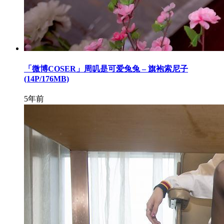
「微博COSER」周叽是可爱兔兔 – 旗袍索尼子
(14P/176MB)
5年前