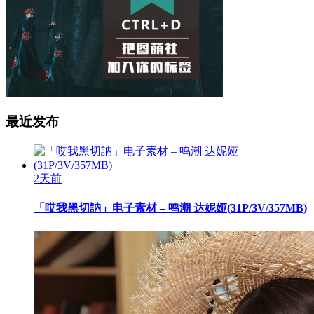
最近发布
2天前
「哎我黑切訥」电子素材 – 鸣潮 达妮娅(31P/3V/357MB)