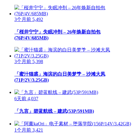
3个月前
5,492
「桜井宁宁」失眠冲剂 – 26年焕新自拍包
(76P/4V/685MB)
3个月前
5,398
「蜜汁猫裘」海滨的白日美梦🌴 – 沙滩大凤
(71P/2V/3.25GB)
6天前
4,037
「九言」碧蓝航线 – 建武(53P/591MB)
1个月前
3,421