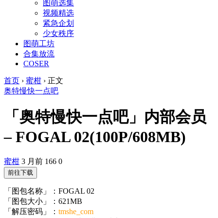
图萌选集
视频精选
紧急企划
少女秩序
图萌工坊
合集放流
COSER
首页
›
蜜柑
›
正文
奥特慢快一点吧
「奥特慢快一点吧」内部会员
– FOGAL 02(100P/608MB)
蜜柑
3 月前
166
0
前往下载
「图包名称」：FOGAL 02
「图包大小」：621MB
「解压密码」：
tmshe_com