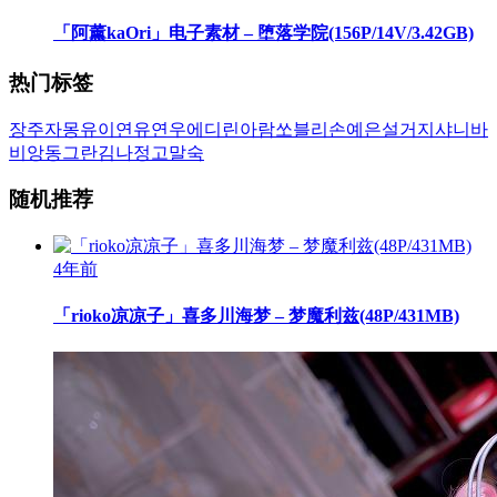
「阿薰kaOri」电子素材 – 堕落学院(156P/14V/3.42GB)
热门标签
장주
자몽
유이
연유
연우
에디린
아람
쏘블리
손예은
설거지
샤니
바
비앙
동그란
김나정
고말숙
随机推荐
4年前
「rioko凉凉子」喜多川海梦 – 梦魔利兹(48P/431MB)