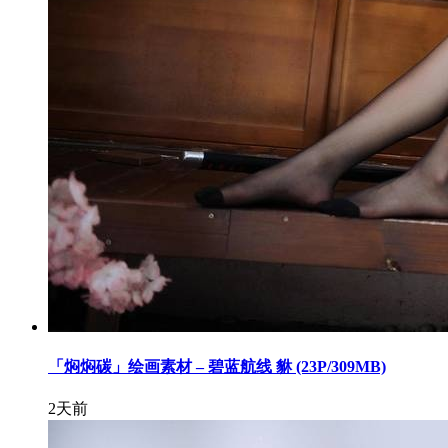
「焖焖碳」绘画素材 – 碧蓝航线 貅 (23P/309MB)
2天前