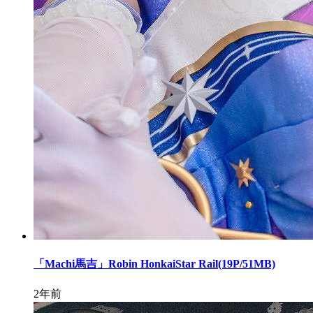
「Machi馬吉」Robin HonkaiStar Rail(19P/51MB)
2年前