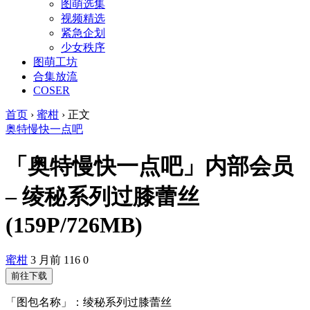
图萌选集
视频精选
紧急企划
少女秩序
图萌工坊
合集放流
COSER
首页
›
蜜柑
›
正文
奥特慢快一点吧
「奥特慢快一点吧」内部会员
– 绫秘系列过膝蕾丝
(159P/726MB)
蜜柑
3 月前
116
0
前往下载
「图包名称」：绫秘系列过膝蕾丝