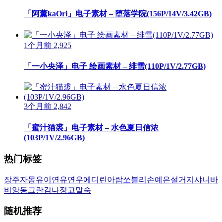
「阿薰kaOri」电子素材 – 堕落学院(156P/14V/3.42GB)
1个月前
2,925
「一小央泽」电子 绘画素材 – 绯雪(110P/1V/2.77GB)
3个月前
2,842
「蜜汁猫裘」电子素材 – 水色夏日信浓
(103P/1V/2.96GB)
热门标签
장주
자몽
유이
연유
연우
에디린
아람
쏘블리
손예은
설거지
샤니
바
비앙
동그란
김나정
고말숙
随机推荐