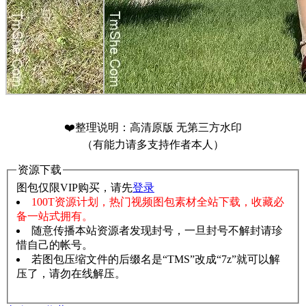
❤️整理说明：高清原版 无第三方水印
（有能力请多支持作者本人）
资源下载
图包仅限VIP购买，请先
登录
100T资源计划，热门视频图包素材全站下载，收藏必
备一站式拥有。
随意传播本站资源者发现封号，一旦封号不解封请珍
惜自己的帐号。
若图包压缩文件的后缀名是“TMS”改成“7z”就可以解
压了，请勿在线解压。
赞助说明
解压教程