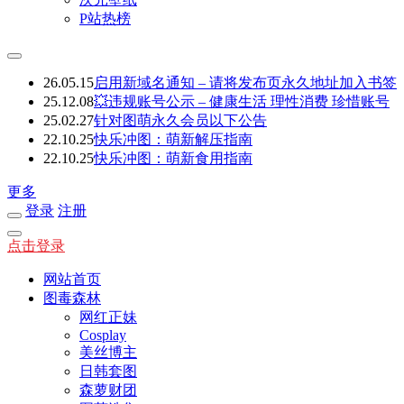
P站热榜
26.05.15
启用新域名通知 – 请将发布页永久地址加入书签
25.12.08
💥违规账号公示 – 健康生活 理性消费 珍惜账号
25.02.27
针对图萌永久会员以下公告
22.10.25
快乐冲图：萌新解压指南
22.10.25
快乐冲图：萌新食用指南
更多
登录
注册
点击登录
网站首页
图毒森林
网红正妹
Cosplay
美丝博主
日韩套图
森萝财团