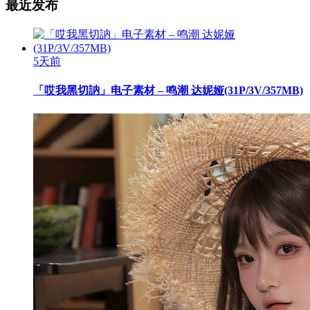
最近发布
5天前
「哎我黑切訥」电子素材 – 鸣潮 达妮娅(31P/3V/357MB)