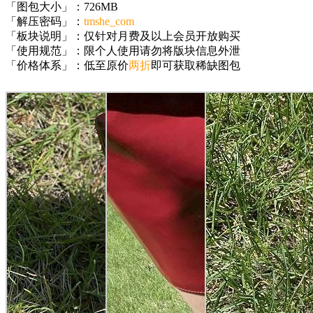
「图包大小」：726MB
「解压密码」：
tmshe_com
「板块说明」：仅针对月费及以上会员开放购买
「使用规范」：限个人使用请勿将版块信息外泄
「价格体系」：低至原价
两折
即可获取稀缺图包