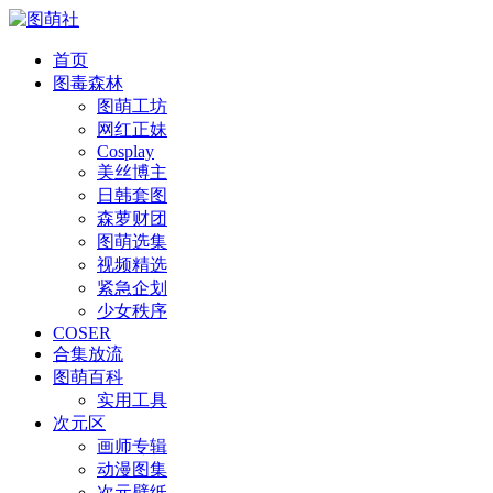
首页
图毒森林
图萌工坊
网红正妹
Cosplay
美丝博主
日韩套图
森萝财团
图萌选集
视频精选
紧急企划
少女秩序
COSER
合集放流
图萌百科
实用工具
次元区
画师专辑
动漫图集
次元壁纸